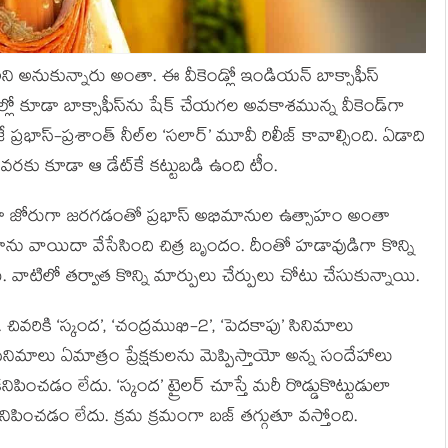
ట్‌ అని అనుకున్నారు అంతా. ఈ వీకెండ్లో ఇండియన్ బాక్సాఫీస్
ో కూడా బాక్సాఫీస్‌ను షేక్ చేయగల అవకాశమున్న వీకెండ్‌గా
భాస్-ప్రశాంత్ నీల్‌ల ‘సలార్’ మూవీ రిలీజ్ కావాల్సింది. ఏడాది
వరకు కూడా ఆ డేట్‌కే కట్టుబడి ఉంది టీం.
కూడా జోరుగా జరగడంతో ప్రభాస్ అభిమానుల ఉత్సాహం అంతా
మాను వాయిదా వేసేసింది చిత్ర బృందం. దీంతో హడావుడిగా కొన్ని
యి. వాటిలో తర్వాత కొన్ని మార్పులు చేర్పులు చోటు చేసుకున్నాయి.
. చివరికి ‘స్కంద’, ‘చంద్రముఖి-2’, ‘పెదకాపు’ సినిమాలు
సినిమాలు ఏమాత్రం ప్రేక్షకులను మెప్పిస్తాయో అన్న సందేహాలు
పించడం లేదు. ‘స్కంద’ ట్రైలర్ చూస్తే మరీ రొడ్డుకొట్టుడులా
ట్ కనిపించడం లేదు. క్రమ క్రమంగా బజ్ తగ్గుతూ వస్తోంది.