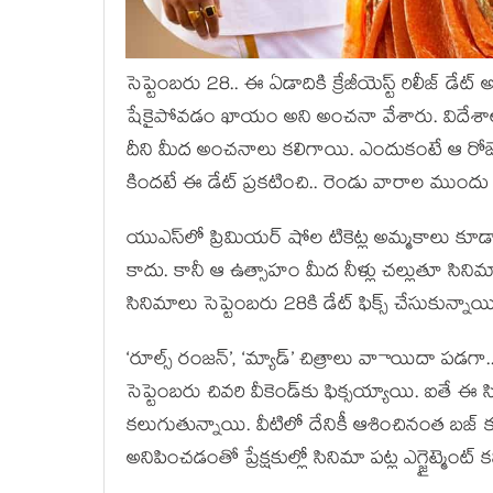
సెప్టెంబరు 28.. ఈ ఏడాదికి క్రేజీయెస్ట్ రిలీజ్ డే
షేకైపోవడం ఖాయం అని అంచనా వేశారు. విదేశాల్ల
దీని మీద అంచనాలు కలిగాయి. ఎందుకంటే ఆ రోజే ప్ర
కిందటే ఈ డేట్ ప్రకటించి.. రెండు వారాల ముందు 
యుఎస్‌లో ప్రిమియర్ షోల టికెట్ల అమ్మకాలు 
కాదు. కానీ ఆ ఉత్సాహం మీద నీళ్లు చల్లుతూ సిని
సినిమాలు సెప్టెంబరు 28కి డేట్ ఫిక్స్ చేసుకున్నా
‘రూల్స్ రంజన్’, ‘మ్యాడ్’ చిత్రాలు వాాయిదా పడగా.
సెప్టెంబరు చివరి వీకెండ్‌కు ఫిక్సయ్యాయి. ఐతే ఈ 
కలుగుతున్నాయి. వీటిలో దేనికీ ఆశించినంత బజ్ కని
అనిపించడంతో ప్రేక్షకుల్లో సినిమా పట్ల ఎగ్జైట్మెం