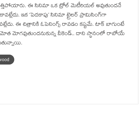
లెత్తిపోయారు. ఈ సినిమా ఒక ట్రోల్ మెటీరియల్ అవుతుందనే
వట్లేదు. ఇక ‘పెదకాపు’ సినిమా ట్రైలర్ ప్రామిసింగ్‌గా
ట్లేదు. ఈ చిత్రానికి ఓపెనింగ్స్ రావడం కష్టమే. టాక్ బాగుంటే
ో మోత మోగవుతుందనుకున్న వీకెండ్.. దాని స్థానంలో రాబోయే
ుతున్నాయి.
ywood