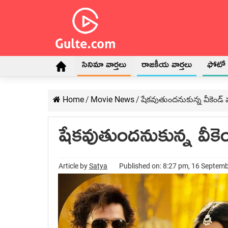
సినిమా వార్తలు
రాజకీయ వార్తలు
ఫోటో గ
Home
/
Movie News
/
షేకవుతుందనుకున్న వీకెం
షేకవుతుందనుకున్న వీ
Article by
Satya
Published on: 8:27 pm, 16 Septem