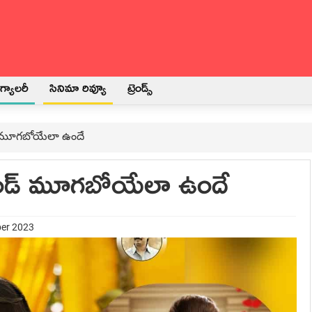
్యాలరీ
సినిమా రివ్యూ
ట్రెండ్స్
డ్ మూగబోయేలా ఉందే
కెండ్ మూగబోయేలా ఉందే
ber 2023