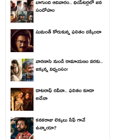
బాగుంది ఆదివారం... థియేటర్లలో జన
సందోహం
సుమంత్ కోరుకున్న ఫలితం దక్కిందా
వారణాసి నుండి రామాయణం వరకు...
జక్కన్న విధ్వంసం!
డాటరాఫ్ రవీనా... ఫలితం కూడా
అదేనా
కనకరాజు లెక్కలు సేఫ్ గానే
ఉన్నాయా?