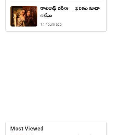
డాటరాఫ్ రవీనా… ఫలితం కూడా
అదేనా
14 hours ago
Most Viewed