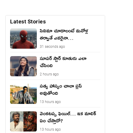
Latest Stories
సినిమా చూడాలంటే మ‌నోళ్ల
త‌ర్వాతే ఎవ‌రైనా…
31 seconds ago
సూపర్ స్టార్ కూతురు ఎలా
చేసింది
2 hours ago
సత్య హాస్యం చాలా ప్లస్
అవుతోంది
13 hours ago
వెంక‌ట‌ప్ప ఫెయిల్… ఇక మాలిక్
ఏం చేస్తాడో?
13 hours ago