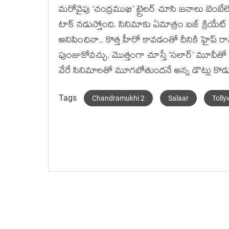
మరోవైపు ‘చంద్రముఖి’ ట్రైలర్ చూసి జనాలు బెంబే
టాక్ నడుస్తోంది. సినిమాకు ఏమాత్రం బజ్ క్రియేట్ కా
అనిపించినా.. కొత్త హీరో కావడంతో దీనికి హైప్ రావ
పుంజుకోవచ్చు. మొత్తంగా చూస్తే ‘సలార్’ మూవీత
వేరే సినిమాలతో మూగబోతుందనే అన్న డౌట్లు కొడ
Tags
Chandramukhi 2
Salaar
Toll