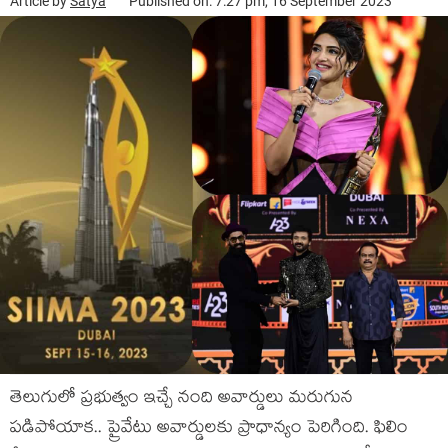
Article by
Satya
Published on: 7:27 pm, 16 September 2023
తెలుగులో ప్రభుత్వం ఇచ్చే నంది అవార్డులు మరుగున
పడిపోయాక.. ప్రైవేటు అవార్డులకు ప్రాధాన్యం పెరిగింది. ఫిలిం