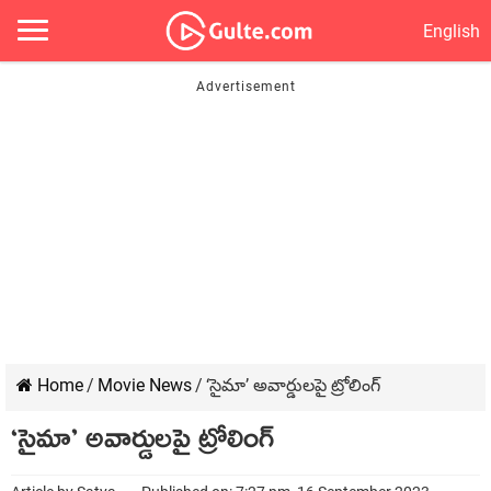
English
Home
/
Movie News
/
‘సైమా’ అవార్డులపై ట్రోలింగ్
‘సైమా’ అవార్డులపై ట్రోలింగ్