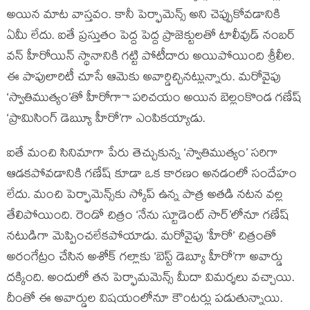
అయిన మాట వాస్తవం. కానీ పెర్ఫామెన్స్ అని చెప్పుకోవడానికి
ఏమీ లేదు. ఐతే ప్రస్తుతం పెద్ద పెద్ద ప్రాజెక్టులతో టాలీవుడ్ నంబర్
వన్ హీరోయిన్ స్థానానికి గట్టి పోటీదారు అయిపోయింది శ్రీలీల.
ఈ పాపులారిటీ చూసే ఆమెకు అవార్డిచ్చినట్లున్నారు. మరోవైపు
‘స్వాతిముత్యం’తో హీరోగాా పరిచయం అయిన బెల్లంకొండ గణేష్
‘ప్రామిసింగ్ డెబ్యుూ హీరో’గా ఎంపికయ్యాడు.
ఐతే మంచి సినిమాగా పేరు తెచ్చుకున్న ‘స్వాతిముత్యం’ సరిగా
ఆడకపోవడానికి గణేష్ కూడా ఒక కారణం అనడంలో సందేహం
లేదు. మంచి పెర్ఫామెన్స్‌కు స్కోప్ ఉన్న పాత్ర అతడి నటన వల్ల
తేలిపోయింది. రెండో చిత్రం ‘నేను స్టూడెంట్ సార్’లోనూ గణేష్
నటుడిగా మెప్పించలేకపోయాడు. మరోవైపు ‘హీరో’ చిత్రంతో
అరంగేట్రం చేసిన అశోక్ గల్లాకు ‘బెస్ట్ డెబ్యూ హీరో’గా అవార్డు
దక్కింది. అందులో తన పెర్ఫామమెన్స్ మీదా విమర్శలు వచ్చాయి.
దీంతో ఈ అవార్డుల విషయంలోనూ కౌంటర్లు పడుతున్నాయి.