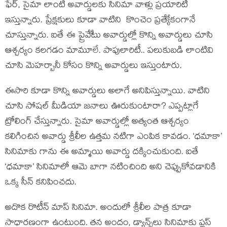
ఫేర్, సైమా లాంటి అవార్డులకు సినిమా వాళ్లు ప్రయారిటీ
ఇస్తున్నారు. ప్రేక్షకులు కూడా వాటిని కొంచెం ప్రత్యేేకంగానే
చూస్తున్నారు. ఐతే ఈ ప్రైవేేటు అవార్డుల్లో కొన్ని అవార్డులు చూసి
ఆశ్చర్యం కలగడం మామూలే. పాపులారిటీ.. పలుకుబడి లాంటివి
చూసి మెహర్బానీ కోసం కొన్ని అవార్డులు ఇస్తుంటారు.
ఈసారి కూడా కొన్ని అవార్డులు అలాగే అనిపిస్తున్నాయి. వాటిని
చూసి సోషల్ మీడియా జనాలు ఊరుకుంటారా? ఎప్పట్లాగే
ట్రోలింగ్ చేస్తున్నారు. సైమా అవార్డుల్లో అత్యంత ఆశ్చర్యం
కలిగించిన అవార్డు శ్రీలీల ఉత్తమ నటిగా ఎంపిక కావడం. ‘ధమాకా’
సినిమాకు గాను ఈ అమ్మాయి అవార్డు దక్కించుకుంది. ఐతే
‘ధమాకా’ సినిమాలో ఆమె బాగా నటించింది అని చెప్పుకోవడానికి
ఒక్క సీన్ కనిపించదు.
అదొక రొటీన్ మాస్ సినిమా. అందులో శ్రీలీల పాత్ర కూడా
సాధారణంగా ఉంటుంది. తన అందం, డ్యాన్స్‌లు సినిమాకు ప్లస్