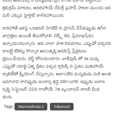
చేసిన ఆడియన్స్ కి మన్మథుడు బ్లర్ కొంత చికాకు పెట్టేసింది.
త్రివిక్రమ్ మాటలు, అదిరిపోయే దేవిశ్రీ ప్రసాద్ పాటల ముందు ఇది
మరీ ఎక్కువ హైలైట్ కాలేకపోయింది.
కాకపోతే ఇకపై ఒరిజినల్ నెగటివ్ ని ప్రాసెస్ చేసేటప్పుడు తగిన
జాగ్రత్తలు అయితే తీసుకోవాలి. నెక్స్ట్ శివ, ప్రేమాభిషేకం
ఉన్నాయంటున్నారు. అవి చాలా పాత సినిమాలు. ఎప్పుడో వచ్చినవి
కాబట్టి టికెట్లు కొన్నాక అసంతృప్తి అనిపిస్తే ప్రేక్షకులు
క్షమించేయరు. బెస్ట్ కోరుకుంటారు. బాలీవుడ్ లో ఈ మధ్య
ఎప్పుడో యాభై ఏళ్ళ క్రితం వచ్చిన క్లాసిక్స్ ని సైతం మతిపోయే
క్వాలిటీతో స్క్రీనింగ్ చేస్తున్నారు. అలాంటిది మన్మథుడు మరీ అంత
జమానాది కానప్పుడు ఇంకాస్త శ్రద్ధ వహించాలి. ఇప్పుడు జనాల
దృష్టి సెప్టెంబర్ 22న రాబోయే 7జి బృందావన్ కాలనీ మీద
ఉంది.
Tags
Manmadhudu 2
Tollywood