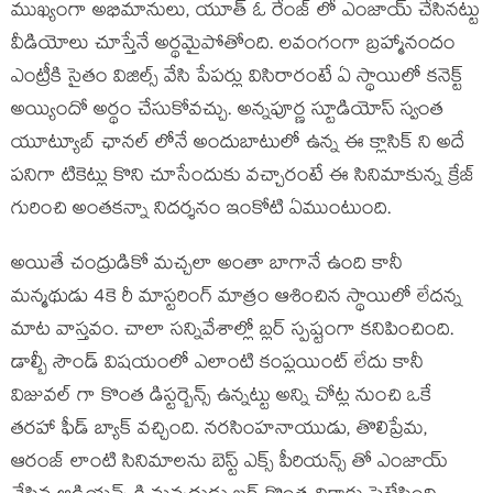
ముఖ్యంగా అభిమానులు, యూత్ ఓ రేంజ్ లో ఎంజాయ్ చేసినట్టు
వీడియోలు చూస్తేనే అర్థమైపోతోంది. లవంగంగా బ్రహ్మానందం
ఎంట్రీకి సైతం విజిల్స్ వేసి పేపర్లు విసిరారంటే ఏ స్థాయిలో కనెక్ట్
అయ్యిందో అర్థం చేసుకోవచ్చు. అన్నపూర్ణ స్టూడియోస్ స్వంత
యూట్యూబ్ ఛానల్ లోనే అందుబాటులో ఉన్న ఈ క్లాసిక్ ని అదే
పనిగా టికెట్లు కొని చూసేందుకు వచ్చారంటే ఈ సినిమాకున్న క్రేజ్
గురించి అంతకన్నా నిదర్శనం ఇంకోటి ఏముంటుంది.
అయితే చంద్రుడికో మచ్చలా అంతా బాగానే ఉంది కానీ
మన్మథుడు 4కె రీ మాస్టరింగ్ మాత్రం ఆశించిన స్థాయిలో లేదన్న
మాట వాస్తవం. చాలా సన్నివేశాల్లో బ్లర్ స్పష్టంగా కనిపించింది.
డాల్బీ సౌండ్ విషయంలో ఎలాంటి కంప్లయింట్ లేదు కానీ
విజువల్ గా కొంత డిస్టర్బెన్స్ ఉన్నట్టు అన్ని చోట్ల నుంచి ఒకే
తరహా ఫీడ్ బ్యాక్ వచ్చింది. నరసింహనాయుడు, తొలిప్రేమ,
ఆరంజ్ లాంటి సినిమాలను బెస్ట్ ఎక్స్ పీరియన్స్ తో ఎంజాయ్