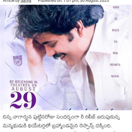
Article by
Satya
Published on: 1:01 pm, 30 August 2023
నిన్న నాగార్జున పుట్టినరోజు సందర్భంగా రీ రిలీజ్ జరుపుకున్న
మన్మథుడుకి థియేటర్లలో బ్రహ్మాండమైన రెస్పాన్స్ దక్కింది.