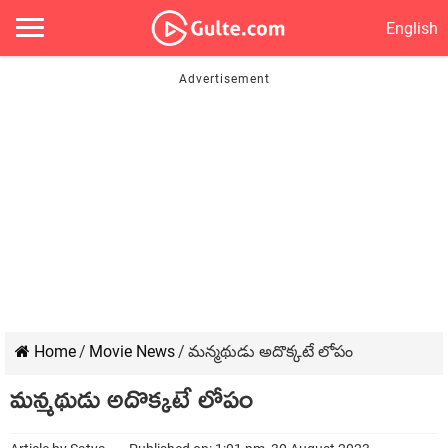
English
Home
/
Movie News
/
మన్మథుడు అదొక్కటే లోపం
మన్మథుడు అదొక్కటే లోపం