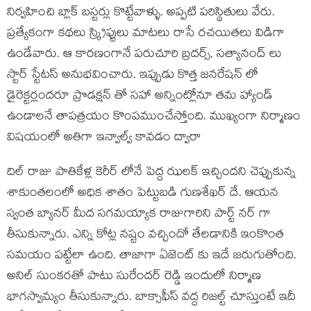
నిర్వహించి బ్లాక్ బస్టర్లు కొట్టేవాళ్ళు. అప్పటి పరిస్థితులు వేరు.
ప్రత్యేకంగా కథలు స్క్రిప్టులు మాటలు రాసే రచయితలు విడిగా
ఉండేవారు. ఆ కారణంగానే పరుచూరి బ్రదర్స్, సత్యానంద్ లు
స్టార్ స్టేటస్ అనుభవించారు. ఇప్పుడు కొత్త జనరేషన్ లో
డైరెక్టర్లందరూ ప్రొడక్షన్ తో సహా అన్నింట్లోనూ తమ హ్యాండ్
ఉండాలనే తాపత్రయం కొంపముంచేస్తోంది. ముఖ్యంగా నిర్మాణం
విషయంలో అతిగా ఇన్వాల్వ్ కావడం ద్వారా
దిల్ రాజు పాతికేళ్ల కెరీర్ లోనే పెద్ద ఝలక్ ఇచ్చిందని చెప్పుకున్న
శాకుంతలంలో అధిక శాతం పెట్టుబడి గుణశేఖర్ దే. ఆయన
స్వంత బ్యానర్ మీద సగమయ్యాక రాజుగారిని పార్ట్ నర్ గా
తీసుకున్నారు. ఎన్ని కోట్ల నష్టం వచ్చిందో తేలడానికి ఇంకొంత
సమయం పట్టేలా ఉంది. తాజాగా ఏజెంట్ కు ఇదే జరుగుతోంది.
అనిల్ సుంకరతో పాటు సురేందర్ రెడ్డి ఇందులో నిర్మాణ
భాగస్వామ్యం తీసుకున్నారు. బాక్సాఫీస్ వద్ద రిజల్ట్ చూస్తుంటే ఇదీ