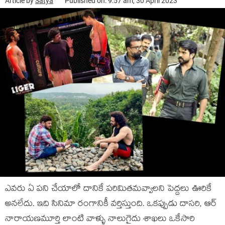
Article by
Satya
Published on: 9:57 am, 30 April 2023
ఎవరు ఏ పని చేయాలో దానికే పరిమితమవ్వాలని పెద్దలు ఊరికే
అనలేదు. ఇది సినిమా రంగానికీ వర్తిస్తుంది. ఒకప్పుడు దాసరి, ఆర్
నారాయణమూర్తి లాంటి వాళ్ళు నాలుగైదు శాఖలు ఒకేసారి