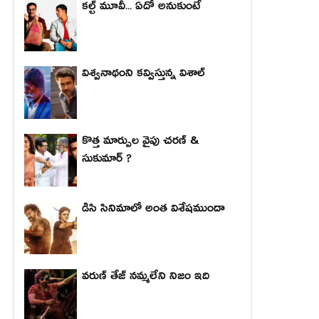
కల్ట్ మూవీ... ఏదో అనుకుంటే
విశ్వనాథంని కవ్విస్తున్న విశాల్
కొత్త మార్పుల వైపు చరణ్ &
సుకుమార్ ?
డిసి సినిమాలో అంత విశేషముందా
వరుణ్ తేజ్ నమ్మలేని నిజం ఇది