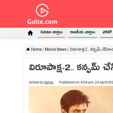
సినిమా వార్తలు
రాజకీయ వార్తలు
ఫోటో గ
Home
/
Movie News
/
విరూపాక్ష‌-2.. క‌న్ఫ‌మ్ చేసేశ
విరూపాక్ష‌-2.. క‌న్ఫ‌మ్ 
Article by
Satya
Published on: 8:04 pm, 24 April 20