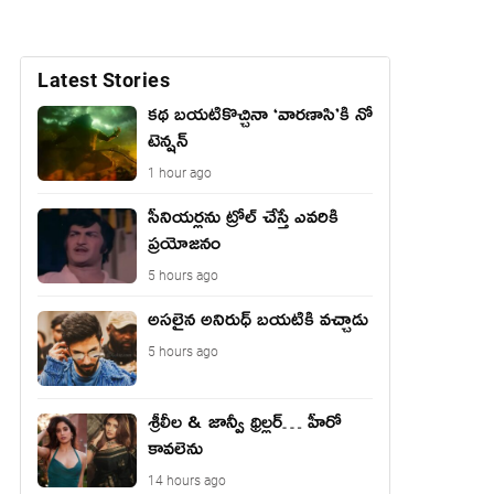
Latest Stories
కథ బయటికొచ్చినా ‘వారణాసి’కి నో
టెన్షన్
1 hour ago
సీనియర్లను ట్రోల్ చేస్తే ఎవరికి
ప్రయోజనం
5 hours ago
అసలైన అనిరుధ్ బయటికి వచ్చాడు
5 hours ago
శ్రీలీల & జాన్వీ థ్రిల్లర్… హీరో
కావలెను
14 hours ago