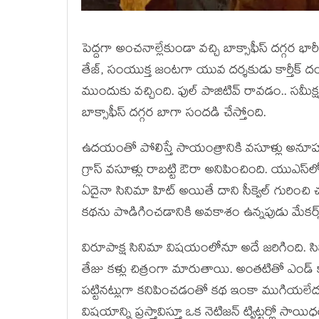
పెద్ద‌గా అంచ‌నాల్లేకుండా వ‌చ్చి బాక్సాఫీస్ ద‌గ్గ‌
తేజ్, సంయుక్త జంట‌గా యువ ద‌ర్శ‌కుడు కార్తీక్ దం
ముందుకు వ‌చ్చింది. ఫుల్ పాజిటివ్ రావ‌డం.. స‌
బాక్సాఫీస్ ద‌గ్గ‌ర బాగా సంద‌డి చేస్తోంది.
ఉద‌యంతో పోలిస్తే సాయంత్రానికి వ‌సూళ్లు అనూహ్
గ్రాస్ వ‌సూళ్లు రాబ‌ట్టి ఔరా అనిపించింది. యుఎస్
ఏదైనా సినిమా హిట్ అయితే దాని సీక్వెల్ గురించి చ‌ర్
క‌థ‌ను పొడిగించ‌డానికి అవ‌కాశం ఉన్న‌పుడు మేక‌ర్స
విరూపాక్ష సినిమా విష‌యంలోనూ అదే జ‌రిగింది. 
తేజు క‌ళ్లు చిత్రంగా మారుతాయి. అంత‌టితో ఎండ్ కా
ప‌ట్టిన‌ట్లుగా క‌నిపించ‌డంతో క‌థ ఇంకా ముగియ‌లే
విష‌యాన్ని ప్ర‌స్తావిస్తూ ఒక నెటిజ‌న్ ట్విట్ట‌ర్లో సాయ