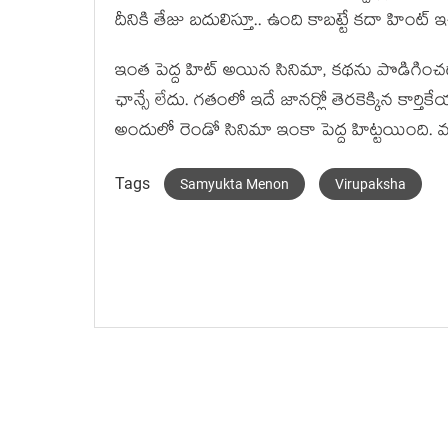
దీనికి తేజు బ‌దులిస్తూ.. ఉంది కాబ‌ట్టే కదా హింట్ 
ఇంత పెద్ద హిట్ అయిన సినిమా, క‌థ‌ను పొడిగించ‌డాన
ఛాన్సే లేదు. గ‌తంలో ఇదే జాన‌ర్లో తెర‌కెక్కిన‌ కార్
అందులో రెండో సినిమా ఇంకా పెద్ద హిట్ట‌యింది. 
Tags
Samyukta Menon
Virupaksha