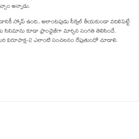
ఇచ్చాం అన్నాడు.
ికీ స్కోప్ ఉంది.. అలాంట‌పుడు సీక్వెల్ తీయ‌కుండా వ‌దిలిపెట్టే
తికేయ సినిమాను కూడా ఫ్రాంఛైజీగా మార్చిన సంగ‌తి తెలిసిందే.
మ‌రి విరూపాక్ష‌-2 ఎలాంటి సంచ‌ల‌నం రేపుతుందో చూడాలి.