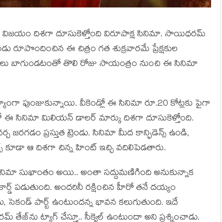
ర భారీ విజ‌యం దిశ‌గా దూసుకెళ్తోంది విరూపాక్ష సినిమా. సాయిధ‌ర‌మ్
డు రూపొందించిన ఈ చిత్రం గ‌త శుక్ర‌వార‌మే ప్రేక్ష‌కుల
మీక్ష‌లు బాగుండ‌టంతో తొలి రోజు సాయంత్రం నుంచి ఈ సినిమా
యంగా పుంజుకున్నాయి. వీకెండ్లో ఈ సినిమా రూ.20 కోట్ల‌కు పైగా
‌లో ఈ సినిమా మిలియ‌న్ డాల‌ర్ మార్కు దిశ‌గా దూసుకెళ్తోంది.
చ జ‌ర‌గ‌డం ప్ర‌స్తుత ట్రెండు. సినిమా మీద కాన్ఫిడెన్స్ ఉండి,
్ కూడా ఆ దిశ‌గా చిన్న హింట్ ఇచ్చి వ‌దిలిపెడ‌తారు.
సినిమా సుఖాంతం అయి.. అంతా స‌ద్దుమ‌ణిగింది అనుకున్నాక
ర్డ్ ప‌డుతుంది. అంద‌రినీ ర‌క్షించిన హీరో త‌నే ద‌య్యం
దు, సెకండ్ పార్ట్ ఉంటుంద‌న్న భావ‌న క‌లుగుతుంది. ఇదే
ిధ‌ర‌మ్ తేజ్‌ను ట్యాగ్ చేస్తూ.. సీక్వెల్ ఉంటుందా అని ప్ర‌శ్నించాడు.