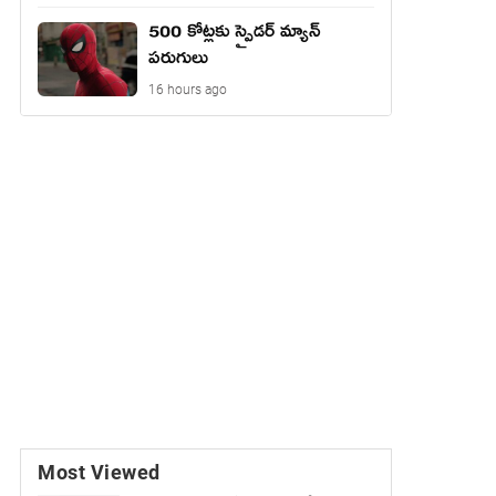
500 కోట్లకు స్పైడర్ మ్యాన్
పరుగులు
16 hours ago
Most Viewed