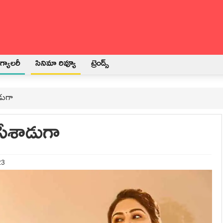
్యాలరీ
సినిమా రివ్యూ
ట్రెండ్స్
ాడుగా
చేసేశాడుగా
23