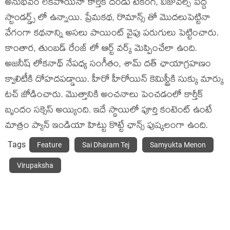
అనుభవం లేకపోయినా కార్తీక్ దండు టేకింగ్, విజువల్స్ పెద్ద
స్టాండర్డ్స్ లో ఉన్నాయి. ప్రేమకథ, రొమాన్స్ తో మొదలుపెట్టినా
వేగంగా కథనాన్ని అసలు పాయింట్ వైపు పరుగులు పెట్టించారు.
కాంతార, తుంబడ్ రేంజ్ లో ఆర్ట్ వర్క్ మెప్పించేలా ఉంది.
అజనీష్ లోకనాథ్ నేపధ్య సంగీతం, శామ్ దత్ ఛాయాగ్రహణం
క్వాలిటీకి దోహదపడ్డాయి. హీరో హీరోయిన్ కెమిస్ట్రీకి సుక్కు మార్కు
టచ్ జోడించారు. మొత్తానికి అంచనాలు పెంచడంలో కార్తీక్
బృందం సక్సెస్ అయ్యింది. ఇదే స్థాయిలో పూర్తి కంటెంట్ ఉంటే
మాత్రం ప్యాన్ ఇండియా హిట్టు కొట్టే ఛాన్స్ పుష్కలంగా ఉంది.
Tags
Feature
Sai Dharam Tej
Samyukta Menon
Virupaksha