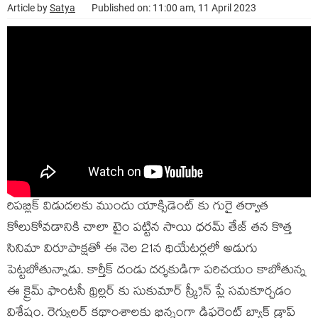
Article by
Satya
Published on: 11:00 am, 11 April 2023
రిపబ్లిక్ విడుదలకు ముందు యాక్సిడెంట్ కు గురై తర్వాత
కోలుకోవడానికి చాలా టైం పట్టిన సాయి ధరమ్ తేజ్ తన కొత్త
సినిమా విరూపాక్షతో ఈ నెల 21న థియేటర్లలో అడుగు
పెట్టబోతున్నాడు. కార్తీక్ దండు దర్శకుడిగా పరిచయం కాబోతున్న
ఈ క్రైమ్ ఫాంటసీ థ్రిల్లర్ కు సుకుమార్ స్క్రీన్ ప్లే సమకూర్చడం
విశేషం. రెగ్యులర్ కథాంశాలకు భిన్నంగా డిఫరెంట్ బ్యాక్ డ్రాప్