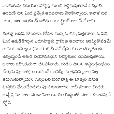
ఎంచుకున్న విషయం పోస్టర్ల నుంచి అర్థమవుతూనే వచ్చింది.
అందుకే దీని మీద ప్రత్యేక అంచనాలు నెలకొన్నాయి. ఇవాళ దిల్
రాజు, అల్లు అరవింద్ అతిథులుగా ట్రైలర్ లాంచ్ చేశారు.
చుట్టూ అడవి, కొండలు, కోనల మధ్య ఓ చిన్న పల్లెటూరు. ఓ పని
మీద అక్కడికొచ్చిన విరూపాక్షకు గ్రామీణ అందాలు ఆకట్టుకోవడమే
కాదు ఓ అమ్మాయి(సంయుక్త మీనన్)ప్రేమ కూడా దక్కుతుంది.
ఉన్నట్టుండి అక్కడ భయానకమైన పరిస్థితులు మొదలవుతాయి.
జనాలు ఒక్కొక్కరుగా చనిపోతారు. గుడిని ఊరిని అష్టదిగ్బంధనం
చేస్తాడు పూజారి(సాయిచంద్). ఇవన్నీ మూఢనమ్మకాల వల్ల
జరుగుతున్నాయని గుర్తించిన విరూపాక్ష ఈ హత్యల వెనుక
మిస్టరీని ఛేదించేందుకు పూనుకుంటాడు. కానీ ప్రాణాల మీదకు
తెచ్చే ప్రమాదాలు వెంటాడతాయి. ఈ యద్ధంలో ఎలా గెలిచాడన్నదే
స్టోరీ.