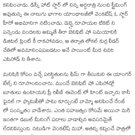
కనిపించాడు. డిస్నీ హాట్ స్టార్ లో నిన్న అర్ధరాత్రి నుంచి స్ట్రీమింగ్
అవుతున్న ఈ నాలుగు భాగాల యాంథాలజీలో వెంకటేష్ ఓ స్టార్
హీరో అభిమానిగా నటించాడు. డెబ్భై రూపాయల టికెట్ ని
పన్నెండు వందలకు అమ్మితే తీరా బెనిఫిట్ షో సమయానికి
డిజిటల్ ప్రింట్ కీ రాకపోవడం, ఆ తర్వాత లోకల్ కుర్ర లీడర్
చేతిలో అవమానింపపబడటం అనే పాయింట్ మీద చివరి
ఎపిసోడ్ ని తీశారు.
మనిషికి కోపం వచ్చే పరిస్థితులను థీమ్ గా తీసుకుని ఈ యాంగర్
టేల్స్ ని రూపొందించారు. ముందే బెనిఫిట్ షో ఎపిసోడ్లో
బూతులు ఉంటాయని ప్రీ రిలీజ్ ఈవెంట్ లో హింట్ ఇచ్చారు కానీ
ఫైనల్ గా ఫ్యామిలీతో పాటు కూర్చుంటే వామ్మో అనిపించే రేంజ్
లో సంస్కృతం వాడేశారు. ఎంత సహజత్వం కోసమే అయినా మరీ
ఇంతగా డబుల్ మీనింగ్ పదాలు వాడాల్సిన అవసరమైతే
లేదనిపిస్తుంది. నటుడిగా వెంకటేష్ మహా, అతన్ని కవ్వించే పాత్రలో