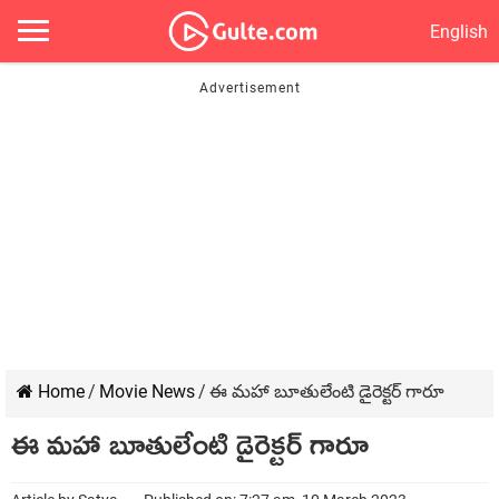
English
Home
/
Movie News
/
ఈ మహా బూతులేంటి డైరెక్టర్ గారూ
ఈ మహా బూతులేంటి డైరెక్టర్ గారూ