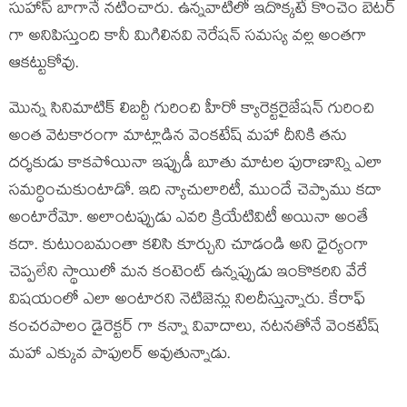
సుహాస్ బాగానే నటించారు. ఉన్నవాటిలో ఇదొక్కటే కొంచెం బెటర్
గా అనిపిస్తుంది కానీ మిగిలినవి నెరేషన్ సమస్య వల్ల అంతగా
ఆకట్టుకోవు.
మొన్న సినిమాటిక్ లిబర్టీ గురించి హీరో క్యారెక్టరైజేషన్ గురించి
అంత వెటకారంగా మాట్లాడిన వెంకటేష్ మహా దీనికి తను
దర్శకుడు కాకపోయినా ఇప్పుడీ బూతు మాటల పురాణాన్ని ఎలా
సమర్ధించుకుంటాడో. ఇది న్యాచులారిటీ, ముందే చెప్పాము కదా
అంటారేమో. అలాంటప్పుడు ఎవరి క్రియేటివిటీ అయినా అంతే
కదా. కుటుంబమంతా కలిసి కూర్చుని చూడండి అని ధైర్యంగా
చెప్పలేని స్థాయిలో మన కంటెంట్ ఉన్నప్పుడు ఇంకొకరిని వేరే
విషయంలో ఎలా అంటారని నెటిజెన్లు నిలదీస్తున్నారు. కేరాఫ్
కంచరపాలం డైరెక్టర్ గా కన్నా వివాదాలు, నటనతోనే వెంకటేష్
మహా ఎక్కువ పాపులర్ అవుతున్నాడు.