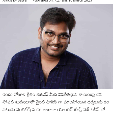
Article by
Satya
Published on: 7:27 am, 10 March 2023
రెండు రోజుల క్రితం కెజిఎఫ్ మీద విపరీతమైన కామెంట్లు చేసి
సోషల్ మీడియాలో వైరల్ టాపిక్ గా మారిపోయిన దర్శకుడు కం
నటుడు వెంకటేష్ మహా తాజాగా యాంగర్ టేల్స్ వెబ్ సిరీస్ లో