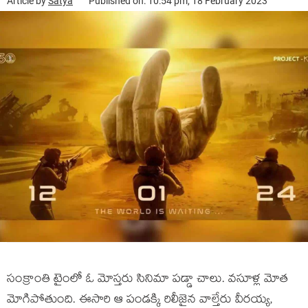
Article by
Satya
Published on: 10:54 pm, 18 February 2023
సంక్రాంతి టైంలో ఓ మోస్తరు సినిమా పడ్డా చాలు. వసూళ్ల మోత
మోగిపోతుంది. ఈసారి ఆ పండక్కి రిలీజైన వాల్తేరు వీరయ్య,