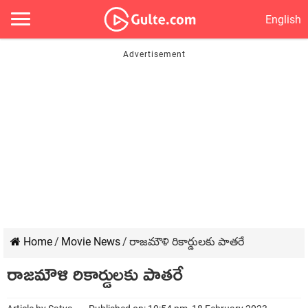
English
Home
/
Movie News
/
రాజమౌళి రికార్డులకు పాతరే
రాజమౌళి రికార్డులకు పాతరే