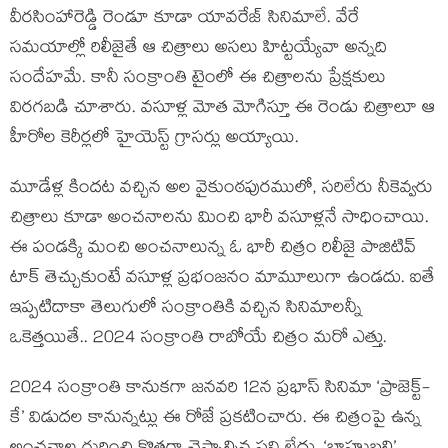
వీరసింహారెడ్డి రెండూ కూడా యావరేజ్ సినిమాలే. వేరే
సమయాల్లో రిలీజైతే ఆ చిత్రాలు అసలు హిట్టయ్యేవా అన్నది
సందేహమే. కానీ సంక్రాంతి టైంలో ఈ చిత్రాలను ప్రేక్షకులు
విరగబడి చూశారు. వసూళ్ల మోత మోగిస్తూ ఈ రెండు చిత్రాలూ ఆ
హీరోల కెరీర్లలో హైయెస్ట్ గ్రాసర్లు అయ్యాయి.
మూడేళ్ల కిందట వచ్చిన అల వైకుంఠపురములో, సరిలేరు నీకెవ్వరు
చిత్రాలు కూడా అంచనాలను మించి భారీ వసూళ్లనే సాధించాయి.
ఈ పండక్కి మంచి అంచనాలున్న ఓ భారీ చిత్రం రిలీజై పాజిటివ్
టాక్ తెచ్చుకుంటే వసూళ్ల ప్రభంజనం మామూలుగా ఉండదు. ఐతే
ఇప్పటిదాకా తెలుగులో సంక్రాంతికి వచ్చిన సినిమాలన్నీ
ఒకెత్తయితే.. 2024 సంక్రాంతి రాబోయే చిత్రం మరో ఎత్తు.
2024 సంక్రాంతి కానుకగా జనవరి 12న ప్రభాస్ సినిమా ‘ప్రాజెక్ట్-
కే’ విడుదల కానున్నట్లు ఈ రోజే ప్రకటించారు. ఈ చిత్రంపై ఉన్న