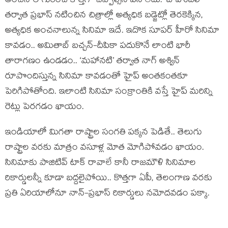
అంచనాల గురించి కొత్తగా చెప్పాల్సిన పని లేదు. ‘బాహుబలి’
తర్వాత ప్రభాస్ నటించిన చిత్రాల్లో అత్యధిక బడ్జెట్లో తెరకెక్కిన,
అత్యధిక అంచనాలున్న సినిమా ఇదే. ఇదొక సూపర్ హీరో సినిమా
కావడం.. అమితాబ్ బచ్చన్-దీపికా పదుకొనే లాంటి భారీ
తారాగణం ఉండడం.. ‘మహానటి’ తర్వాత నాగ్ అశ్విన్
రూపొందిస్తున్న సినిమా కావడంతో హైప్ అంతకంతకూ
పెరిగిపోతోంది. ఇలాంటి సినిమా సంక్రాంతికి వస్తే హైప్ మరిన్ని
రెట్లు పెరగడం ఖాయం.
ఇండియాలో మిగతా రాష్ట్రాల సంగతి పక్కన పెడితే.. తెలుగు
రాష్ట్రాల వరకు మాత్రం వసూళ్ల మోత మోగిపోవడం ఖాయం.
సినిమాకు పాజిటివ్ టాక్ రావాలే కానీ రాజమౌళి సినిమాల
రికార్డులన్నీ కూడా బద్దలైపోయి.. కొత్తగా ఏపీ, తెలంగాణ వరకు
ప్రతి ఏరియాలోనూ నాన్-ప్రభాస్ రికార్డులు నమోదవడం పక్కా.