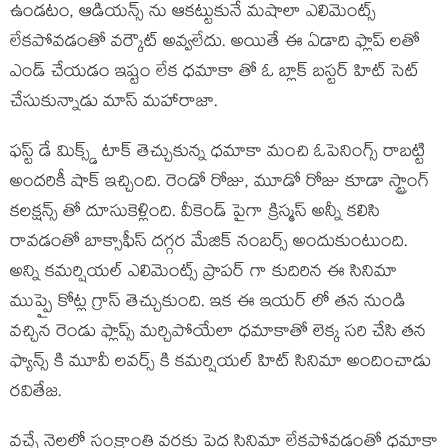
ఉండటం, ఆడియన్స్ ను ఆకట్టుకునే మషాలా ఎలిమెంట్స్
లేకపోవడంతో వర్కౌట్ అవ్వలేదు. అయితే ఈ ఏడాది ఫ్లాప్ లతో
ఎండ్ చేయడం ఇష్టం లేక ధమాకా తో ఓ బ్లాక్ బస్టర్ హిట్ సెట్
చేసుకున్నాడు మాస్ మహారాజా.
ఫస్ట్ డే మిక్స్డ్ టాక్ తెచ్చుకున్న ధమాకా మంచి ఓపెనింగ్స్ రాబట్టి
అందరికీ షాక్ ఇచ్చింది. రెండో రోజు, మూడో రోజు కూడా స్ట్రాంగ్
కలక్షన్స్ తో దూసుకెళ్లింది. వీకెండ్ పైగా క్రిస్మస్ అన్నీ కలిసి
రావడంతో బాక్సాఫీస్ దగ్గర మేజిక్ నంబర్స్ అందుకుంటుంది.
అన్ని కమర్షియల్ ఎలిమెంట్స్ ప్రాపర్ గా కుదిరిన ఈ సినిమా
ముప్పై కోట్ల గ్రాస్ తెచ్చుకుంది. ఇక ఈ ఇయర్ లో తన నుండి
వచ్చిన రెండు ఫ్లాప్స్ మర్చిపోయేలా ధమాకాతో లెక్క సరి చేసి తన
ఫ్యాన్స్ కి మూవీ లవర్స్ కి కమర్షియల్ హిట్ సినిమా అందించాడు
రవితేజ.
వచ్చే నెలలో సంక్రాంతి వరకు పెద్ద సినిమా లేకపోవడంతో ధమాకా