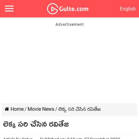
English
Home
/
Movie News
/
లెక్క సరి చేసిన రవితేజ
లెక్క సరి చేసిన రవితేజ