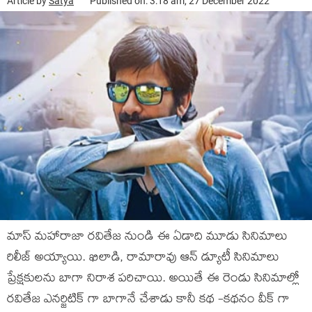
Article by
Satya
Published on: 3:18 am, 27 December 2022
మాస్ మహారాజా రవితేజ నుండి ఈ ఏడాది మూడు సినిమాలు
రిలీజ్ అయ్యాయి. ఖిలాడి, రామారావు ఆన్ డ్యూటీ సినిమాలు
ప్రేక్షకులను బాగా నిరాశ పరిచాయి. అయితే ఈ రెండు సినిమాల్లో
రవితేజ ఎనర్జిటిక్ గా బాగానే చేశాడు కానీ కథ -కథనం వీక్ గా