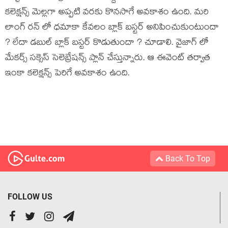
కలెక్షన్స్ మెల్లగా అప్పటి వరకు కొనసాగే అవకాశం ఉంది. మరి
లాంగ్ రన్ లో ధమాకా కేవలం బ్లాక్ బస్టర్ అనిపించుకుంటుందా
? లేదా డబుల్ బ్లాక్ బస్టర్ కొడుతుందా ? చూడాలి. వైజాగ్ లో
మేకర్స్ సక్సెస్ సెలెబ్రేషన్స్ ప్లాన్ చేస్తున్నారు. ఆ ఈవెంట్ తర్వాత
ఇంకా కలెక్షన్స్ పెరిగే అవకాశం ఉంది.
Back To Top
FOLLOW US