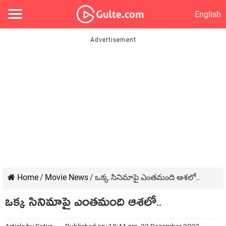
English
Home
/
Movie News
/
ఒక్క సినిమాపై ఎంత‌మంది ఆశ‌లో..
ఒక్క సినిమాపై ఎంత‌మంది ఆశ‌లో..