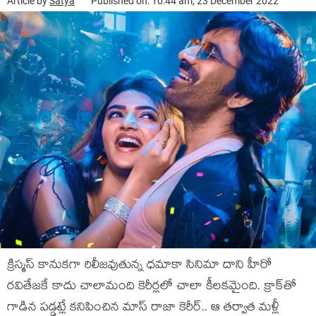
Article by
Satya
Published on: 10:44 am, 23 December 2022
క్రిస్మ‌స్ కానుక‌గా రిలీజ‌వుతున్న ధ‌మాకా సినిమా దాని హీరో
ర‌వితేజ‌కే కాదు చాలామంది కెరీర్ల‌లో చాలా కీల‌క‌మైంది. క్రాక్‌తో
గాడిన ప‌డ్డ‌ట్లే క‌నిపించిన మాస్ రాజా కెరీర్‌.. ఆ త‌ర్వాత మ‌ళ్లీ