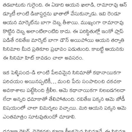
త‌డ‌బాటుకు గురైంది. ఈ ఏడాది ఆయ‌న ఖిలాడి, రామారావు ఆన్
డ్యూటీ లాంటి డిజాస్ట‌ర్ల‌ను ఖాతాలో వేసుకున్నాడు. ఇవి రెండూ
ఆయ‌న మార్కెట్‌ను బాగా దెబ్బ తీశాయి. ముఖ్యంగా రామారావు
కొట్టిన దెబ్బ అలాంటిలాంటిది కాదు. ఈ ప‌రిస్థితుల్లో ఇంకో ఫ్లాప్
ప‌డితే ర‌వితేజ మార్కెట్ బాగా డౌన్ అయిపోయి ఆయ‌న త‌ర్వాతి
సినిమాల మీద ప్ర‌తికూల ప్ర‌భావం ప‌డుతుంది. కాబ‌ట్టి ఆయ‌న‌కు
ఈ సినిమా హిట్ కావ‌డం చాలా అవ‌స‌రం.
ఇక పెళ్ళిసంద‌-డి లాంటి పేల‌వ‌మైన సినిమాతో క‌థానాయిక‌గా
ప‌రిచ‌యం అయినప్ప‌టికీ… మంచి పేరు సంపాదించి చ‌క‌చ‌కా
అవ‌కాశాలు ప‌ట్టేసింది శ్రీలీల‌. ఆమె క‌థానాయిక‌గా నిల‌బ‌డ‌గ‌ల‌దా
లేదా అన్న‌ది ధ‌మాకాతో తేలిపోతుంది. ర‌వితేజ ప‌క్క‌న ఆమె జోడీ
విష‌యంలో చాలా విమ‌ర్శ‌లు వ‌చ్చాయి. మ‌రి ఆయ‌న ప‌క్క‌న ఆమె
ఎంత‌మాత్రం సూట‌వుతుందో చూడాలి.