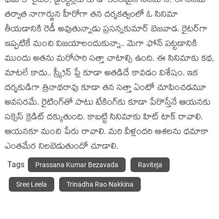
ధ‌మాకా రైట‌ర్, డైరెక్ట‌ర్ల‌కు కూడా కీల‌క‌మైన సినిమానే. ఈ సినిమా
త‌ర్వాత నాగార్జున హీరోగా త‌న ద‌ర్శ‌క‌త్వంలో ఓ సినిమా
తీయ‌డానికి రెడీ అవుతున్నాడు ప్ర‌స‌న్న‌కుమార్ బెజ‌వాడ. రైట‌ర్‌గా
ఇప్ప‌టికే మంచి విజ‌యాలందుకున్నా.. మెగా ఫోన్ ప‌ట్ట‌డానికి
ముందు అత‌ను మ‌రోసారి స‌త్తా చాటాల్సి ఉంది. ఈ సినిమాకు క‌థ‌,
మాట‌లే కాదు.. స్క్రీన్ ప్లే కూడా అత‌డిదే కావ‌డం విశేషం. ఇక
ద‌ర్శ‌కుడిగా త్రినాథ‌రావు కూడా త‌న స‌త్తా ఏంటో చూపించడ‌మూ
అవ‌స‌ర‌మే. రైటింగ్‌తో పాటు టేకింగ్‌కు కూడా పేరొస్తేనే ఆయ‌న‌కు
స‌క్సెస్ క్రెడిట్ ద‌క్కుతుంది. కాబ‌ట్టి సినిమాకు హిట్ టాక్ రావాలి.
ఆయ‌న‌కూ మంచి పేరు రావాలి. మ‌రి వీళ్లంద‌రి ఆశ‌ల‌ను ధ‌మాకా
ఎంత‌మేర నిల‌బెడుతుందో చూడాలి.
Tags
Prassana Kumar Bezavada
Raviteja
Sree Leela
Trinadha Rao Nakkina