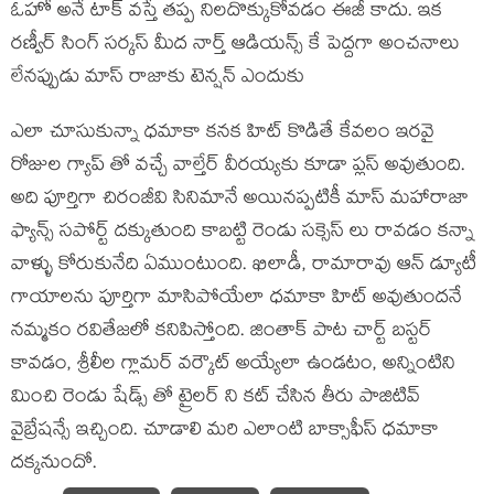
ఓహో అనే టాక్ వస్తే తప్ప నిలదొక్కుకోవడం ఈజీ కాదు. ఇక
రణ్వీర్ సింగ్ సర్కస్ మీద నార్త్ ఆడియన్స్ కే పెద్దగా అంచనాలు
లేనప్పుడు మాస్ రాజాకు టెన్షన్ ఎందుకు
ఎలా చూసుకున్నా ధమాకా కనక హిట్ కొడితే కేవలం ఇరవై
రోజుల గ్యాప్ తో వచ్చే వాల్తేర్ వీరయ్యకు కూడా ప్లస్ అవుతుంది.
అది పూర్తిగా చిరంజీవి సినిమానే అయినప్పటికీ మాస్ మహారాజా
ఫ్యాన్స్ సపోర్ట్ దక్కుతుంది కాబట్టి రెండు సక్సెస్ లు రావడం కన్నా
వాళ్ళు కోరుకునేది ఏముంటుంది. ఖిలాడీ, రామారావు ఆన్ డ్యూటీ
గాయాలను పూర్తిగా మాసిపోయేలా ధమాకా హిట్ అవుతుందనే
నమ్మకం రవితేజలో కనిపిస్తోంది. జింతాక్ పాట చార్ట్ బస్టర్
కావడం, శ్రీలీల గ్లామర్ వర్కౌట్ అయ్యేలా ఉండటం, అన్నింటిని
మించి రెండు షేడ్స్ తో ట్రైలర్ ని కట్ చేసిన తీరు పాజిటివ్
వైబ్రేషన్సే ఇచ్చింది. చూడాలి మరి ఎలాంటి బాక్సాఫీస్ ధమాకా
దక్కనుందో.