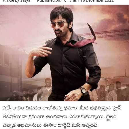
Article by
Satya
Published on: 10:47 am, 18 December 2022
వచ్చే వారం విడుదల కాబోతున్న ధమాకా మీద భీభత్సమైన హైప్
లేకపోయినా క్రమంగా అంచనాలు ఎగబాకుతున్నాయి. ట్రైలర్
వచ్చాక అభిమానులు ఈసారి టార్గెట్ మిస్ అవ్వదని