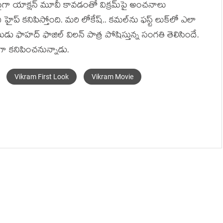
ం, పైగా యాక్ష‌న్ మూవీ కావ‌డంతో విక్ర‌మ్‌పై అంచ‌నాలు
 క‌నిపిస్తోంది. మ‌రి లోకేష్‌.. క‌మ‌ల్‌ను ఫ‌స్ట్ లుక్‌లో ఎలా
 ఫాహ‌ద్ ఫాజిల్ విల‌న్ పాత్ర పోషిస్తున్న సంగ‌తి తెలిసిందే.
గా క‌నిపించ‌నున్నాడు.
Vikram First Look
Vikram Movie