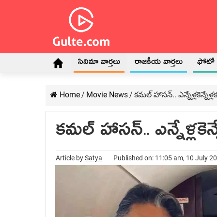
సినిమా వార్తలు
రాజకీయ వార్తలు
ఫోటో గ
Home
/
Movie News
/
క‌మ‌ల్ హాస‌న్.. ఎన్నేళ్ల‌కెన్నేళ్ల‌
క‌మ‌ల్ హాస‌న్.. ఎన్నేళ్ల‌కెన్న
Article by
Satya
Published on: 11:05 am, 10 July 2