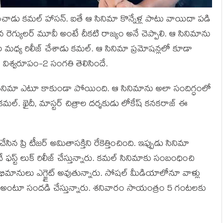
చాడు క‌మ‌ల్ హాస‌న్. ఐతే ఆ సినిమా కొన్నేళ్ల పాటు వాయిదా ప‌డి
న రెగ్యుల‌ర్ మూవీ అంటే చీక‌టి రాజ్యం అనే చెప్పాలి. ఆ సినిమాను
ల మ‌ధ్య రిలీజ్ చేశాడు క‌మ‌ల్. ఆ సినిమా ప్ర‌మోష‌న్ల‌లో కూడా
న విశ్వ‌రూపం-2 సంగ‌తి తెలిసిందే.
2 సినిమా ఎటూ కాకుండా పోయింది. ఆ సినిమాను అలా సందిగ్ధంలో
ు క‌మ‌ల్. ఖైదీ, మాస్ట‌ర్ చిత్రాల ద‌ర్శ‌కుడు లోకేష్ క‌న‌క‌రాజ్ ఈ
సిన ప్రి టీజ‌ర్ అమితాస‌క్తిని రేకెత్తించింది. ఇప్పుడు సినిమా
ే ఫ‌స్ట్ లుక్ రిలీజ్ చేస్తున్నారు. క‌మ‌ల్ సినిమాకు సంబంధించి
తో అభిమానులు ఎగ్జైట్ అవుతున్నారు. సోష‌ల్ మీడియాలోనూ వాళ్లు
్ అంటూ సంద‌డి చేస్తున్నారు. శ‌నివారం సాయంత్రం 5 గంట‌ల‌కు