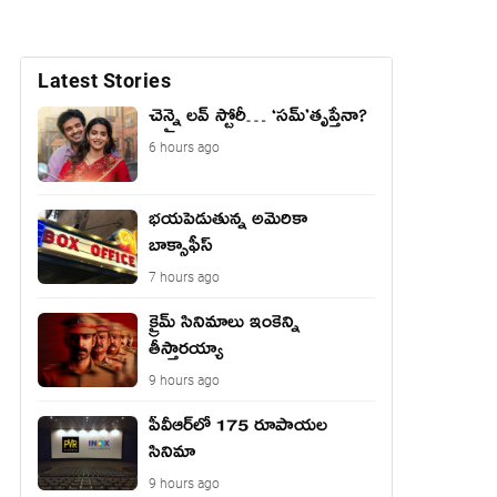
Latest Stories
చెన్నై లవ్ స్టోరీ… ‘సమ్’తృప్తేనా?
6 hours ago
భయపెడుతున్న అమెరికా
బాక్సాఫీస్
7 hours ago
క్రైమ్ సినిమాలు ఇంకెన్ని
తీస్తారయ్యా
9 hours ago
పీవీఆర్‌లో 175 రూపాయల
సినిమా
9 hours ago