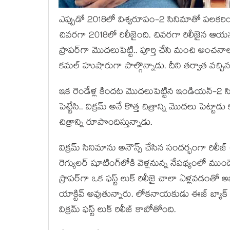
ఎప్పుడో 2018లో విశ్వ‌రూపం-2 సినిమాతో ప‌ల‌క‌రిం
చివ‌ర‌గా 2018లో రిలీజైంది. చివ‌ర‌గా రిలీజైన ఆయ‌
ప్రాప‌ర్‌గా మొద‌లుపెట్టి.. పూర్తి చేసి మంచి అంచ‌నా
క‌మ‌ల్ హుషారుగా పాల్గొన్నాడు. దీని త‌ర్వాత వ‌చ్చి
ఇక రెండేళ్ల కింద‌ట మొద‌లుపెట్టిన ఇండియ‌న్-
పెట్టేసి.. విక్ర‌మ్ అనే కొత్త చిత్రాన్ని మొద‌లు పెట్టాడ
చిత్రాన్ని రూపొందిస్తున్నాడు.
విక్ర‌మ్ సినిమాను అనౌన్స్ చేసిన సంద‌ర్భంగా రిలీజ్ చే
రెగ్యుల‌ర్ షూటింగ్‌లోకి వెళ్ల‌నున్న నేప‌థ్యంలో ముంద
ప్రాప‌ర్‌గా ఒక ఫ‌స్ట్ లుక్ రిలీజై చాలా ఏళ్ల‌వ‌డం
యాక్టివ్ అవుతున్నారు. లోక‌నాయ‌కుడు ఈజ్ బ్యాక
విక్ర‌మ్ ఫ‌స్ట్ లుక్ రిలీజ్ కాబోతోంది.