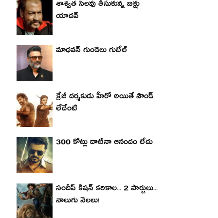
శాశ్వత సెలవు తీసుకున్న బిక్షు
యాదవ్
మాధ‌వ‌న్ గుండెలు గుబేల్‌
క్రేజీ దర్శకుడు హీరో అయితే సౌండ్
లేదేంటి
300 కోట్లు దాటినా ఆనందం లేదు
సందీప్ కిషన్ కరికాల... 2 పార్టులు...
నాలుగు నెలలు!