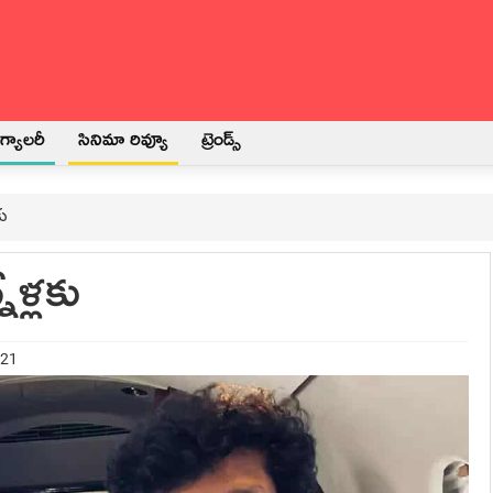
్యాలరీ
సినిమా రివ్యూ
ట్రెండ్స్
కు
ేళ్ల‌కు
021