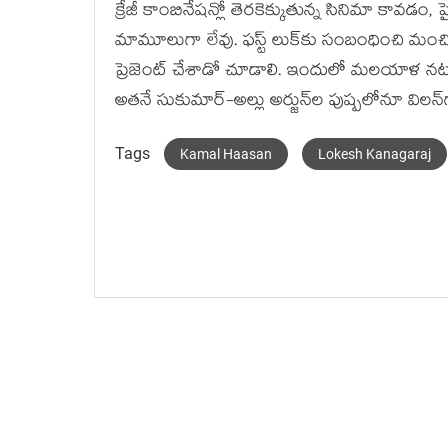
క్రేజీ కాంబినేష‌న్లో తెర‌కెక్కుతున్న సినిమా కావ‌డ
మామూలుగా లేవు. ఫ‌స్ట్ లుక్‌కు సంబంధించి మంచి హైప్
ప్రెజెంట్ చేశాడో చూడాలి. ఇందులో మ‌ల‌యాళ న‌టుడు
అత‌నే సుకుమార్-అల్లు అర్జున్‌ల పుష్ప‌లోనూ విల‌న్‌
Tags
Kamal Haasan
Lokesh Kanagaraj