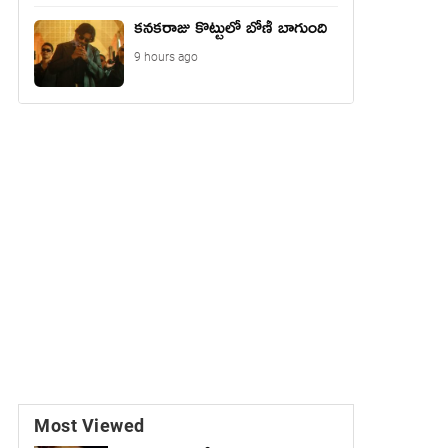
కనకరాజు కొట్టులో బోణీ బాగుంది
9 hours ago
Most Viewed