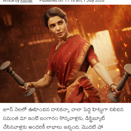
Article by
Kumar
Published on: 11:16 am, 1 July 2026
జూన్ నెలలో ఊహించిన దానికన్నా చాలా పెద్ద హిట్టుగా నిలిచిన
సమంత మా ఇంటి బంగారం కొన్నవాళ్లకు, డిస్ట్రిబ్యూట్
చేసినవాళ్లకు అందరికీ లాభాలు ఇచ్చింది. మొదటి షో