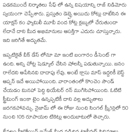
పడకముందే నిర్మాతలు సేఫ్ లో ఉన్న విషయాన్ని రాజ్ నిడిమోరు
స్వయంగా చెప్పేశారు. ప్రస్తుతం డెబ్భై అయిదు కోట్లు దాటేసిన ఈ
యాక్షన్ కం ఫ్యామిలీ మూవీ వంద కోట్ల క్లబ్బులో చేరుతుందా
లేదానే దాని మీద అభిమానులు ఆసక్తిగా ఎదురు చూస్తున్నారు.
ఇది జరిగితే అద్భుతమే.
ఇప్పటికైతే వీక్ డేస్ లోనూ మా ఇంటి బంగారం డీసెంట్ గా
ఉంది. అన్ని చోట్ల షెడ్యూల్ చేసిన షోలన్నీ పడుతున్నాయి. జనం
రాలేదని ఆపేసినవి దాదాపు లేవు. అంటే క్లాసు మాస్ ఇద్దరికీ బెస్ట్
ఆప్షన్ ఇదే అయిపోయింది. వారాంతంలో కొంచెం సౌండ్
చేయడం మినహా పెద్ది థియేటర్ రన్ ముగిసిపోయింది. ఓటిటి
స్ట్రీమింగ్ ఇంకా టైం ఉన్నప్పటికీ దాని వల్ల అద్భుతాలు
జరగకపోవచ్చు. నైజామ్ లో ఈ రోజు నుంచి సింగల్ స్క్రీన్లలో 50
నుంచి 105 రూపాయల టికెట్లు అందుబాటులో తెచ్చారు.