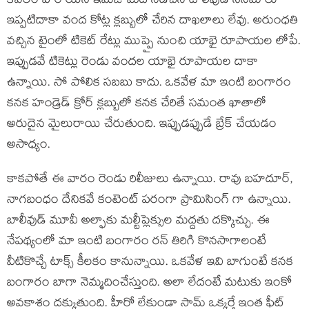
కేవలం హీరోయిన్ ఇమేజ్ మీద నడిచిన టాలీవుడ్ సినిమాలు
ఇప్పటిదాకా వంద కోట్ల క్లబ్బులో చేరిన దాఖలాలు లేవు. అరుంధతి
వచ్చిన టైంలో టికెట్ రేట్లు ముప్పై నుంచి యాభై రూపాయల లోపే.
ఇప్పుడవే టికెట్లు రెండు వందల యాభై రూపాయల దాకా
ఉన్నాయి. సో పోలిక సబబు కాదు. ఒకవేళ మా ఇంటి బంగారం
కనక హండ్రెడ్ క్రోర్ క్లబ్బులో కనక చేరితే సమంత ఖాతాలో
అరుదైన మైలురాయి చేరుతుంది. ఇప్పుడప్పుడే బ్రేక్ చేయడం
అసాధ్యం.
కాకపోతే ఈ వారం రెండు రిలీజులు ఉన్నాయి. రావు బహదూర్,
నాగబంధం దేనికవే కంటెంట్ పరంగా ప్రామిసింగ్ గా ఉన్నాయి.
బాలీవుడ్ మూవీ అల్ఫాకు మల్టీప్లెక్సుల మద్దతు దక్కొచ్చు. ఈ
నేపథ్యంలో మా ఇంటి బంగారం రన్ తిరిగి కొనసాగాలంటే
వీటికొచ్చే టాక్స్ కీలకం కానున్నాయి. ఒకవేళ ఇవి బాగుంటే కనక
బంగారం బాగా నెమ్మదించేస్తుంది. అలా లేదంటే మటుకు ఇంకో
అవకాశం దక్కుతుంది. హీరో లేకుండా సామ్ ఒక్కర్తే ఇంత ఫీట్