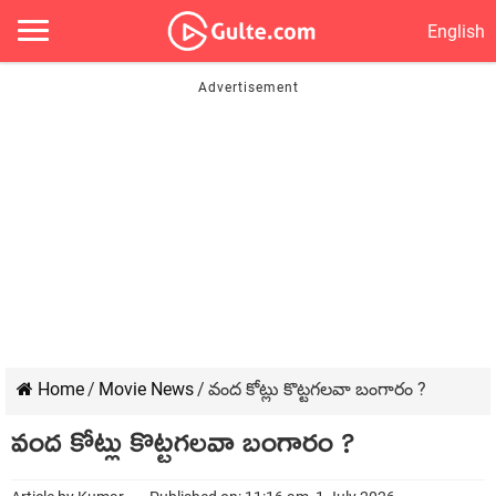
English
Home
/
Movie News
/
వంద కోట్లు కొట్టగలవా బంగారం ?
వంద కోట్లు కొట్టగలవా బంగారం ?