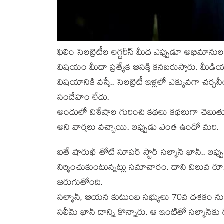
ఫిలిం సెలబ్రెటీల లగ్జరీస్ మీద ఎప్పుడూ అభిమానుల దృ
విషయం మీదా ప్రత్యేక ఆసక్తి కనబరుస్తారు. మీడియ
విషయానికి వస్తే.. సెలబ్రెటీ ఇళ్లలో ఎక్కువగా చ
సందేహం లేదు.
అందులో విశేషాల గురించి కథలు కథలుగా చెబుతు
అని వార్తలు వచ్చాయి. ఇప్పుడు ఎంత ఉందో మరి.
ఐతే షారుఖ్ తోటి సూపర్ స్టార్ సల్మాన్ ఖాన్.. 
నిర్మించుకుంటున్నట్లు సమాచారం. దాని విలువ రూ.3
జరుగుతోంది.
సల్మాన్, ఆయన కుటుంబ సభ్యులు 70వ దశకం నుంచి ఫే
సలీమ్ ఖాన్ దాన్ని కొన్నారు. ఆ ఇంటితో సల్మాన్‌