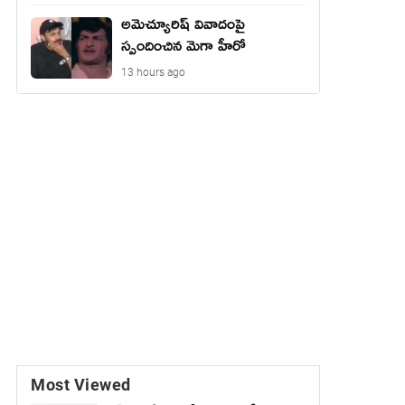
అమెచ్యూరిష్ వివాదంపై
స్పందించిన మెగా హీరో
13 hours ago
Most Viewed