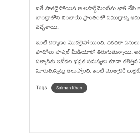
ఐతే పాతదైపోయిన ఆ అపార్ట్‌‌మెంట్‌ను ఖాళీ చేసి ఇప
బాంద్రాలోని చింబాయ్ ప్రాంతంలో సముద్రాన్ని ఆనుకు
వచ్చేశాయి.
ఇంటి నిర్మాణం మొదలైపోయింది. చకచకా పనుల
ఫొటోలు సోషల్ మీడియాలో తిరుగుతున్నాయి. అద్
సల్మాన్‌కు ఇటీవల భద్రత సమస్యలు కూడా తలెత్తి
మారుతున్నట్లు తెలుస్తోంది. ఇంటి మొత్తానికి బుల్
Tags
Salman Khan