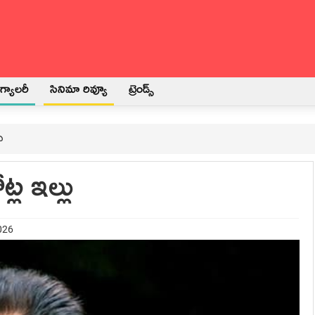
్యాలరీ
సినిమా రివ్యూ
ట్రెండ్స్
ు
ల ఇల్లు
026