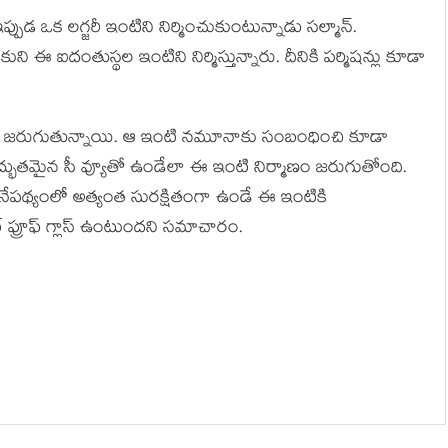
్పుడ ఒక లగ్జరీ ఇంటిని నిర్మించుకుంటున్నాడు సల్మాన్.
ని ఈ ఐదంతుస్థల ఇంటిని నిర్మిస్తున్నారు. దీనికి పర్మిషన్లు కూడా
ు జరుగుతున్నాయి. ఆ ఇంటి నమూనాకు సంబంధించి కూడా
భుతమైన సీ వ్యూతో ఉండేలా ఈ ఇంటి నిర్మాణం జరుగుతోంది.
న నేపథ్యంలో అత్యంత సురక్షితంగా ఉండే ఈ ఇంటికి
లెట్ ప్రూఫ్ గ్లాస్ ఉంటుందని సమాచారం.