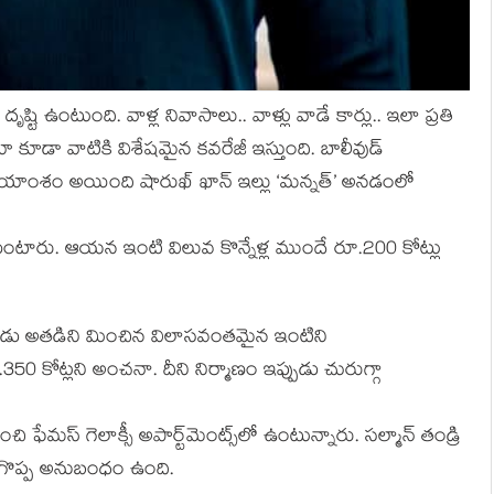
ష్టి ఉంటుంది. వాళ్ల నివాసాలు.. వాళ్లు వాడే కార్లు.. ఇలా ప్రతి
ా కూడా వాటికి విశేషమైన కవరేజీ ఇస్తుంది. బాలీవుడ్
ర్చనీయాంశం అయింది షారుఖ్ ఖాన్ ఇల్లు ‘మన్నత్’ అనడంలో
ంటారు. ఆయన ఇంటి విలువ కొన్నేళ్ల ముందే రూ.200 కోట్లు
ఇప్పుడు అతడిని మించిన విలాసవంతమైన ఇంటిని
50 కోట్లని అంచనా. దీని నిర్మాణం ఇప్పుడు చురుగ్గా
మస్ గెలాక్సీ అపార్ట్‌మెంట్స్‌లో ఉంటున్నారు. సల్మాన్ తండ్రి
కు గొప్ప అనుబంధం ఉంది.