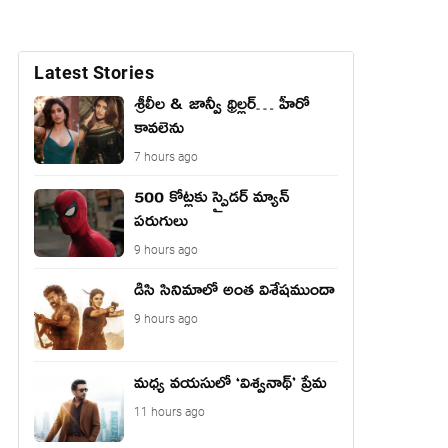
Latest Stories
శ్రీలీల & జాన్వీ థ్రిల్లర్… హీరో
కావలెను
7 hours ago
500 కోట్లకు స్పైడర్ మ్యాన్
పరుగులు
9 hours ago
డిసి సినిమాలో అంత విశేషముందా
9 hours ago
మధ్య వయసులో ‘విశ్వనాథ్’ ప్రేమ
11 hours ago