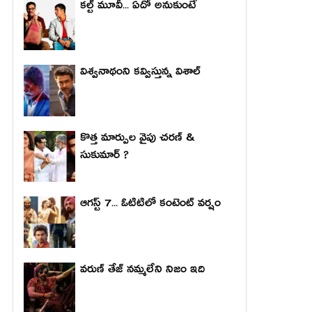
కల్ట్ మూవీ... ఏదో అనుకుంటే
విశ్వనాథంని కవ్విస్తున్న విశాల్
కొత్త మార్పుల వైపు చరణ్ &
సుకుమార్ ?
ఆగస్ట్ 7... ఓటిటిలో కంటెంట్ వర్షం
వరుణ్ తేజ్ నమ్మలేని నిజం ఇది