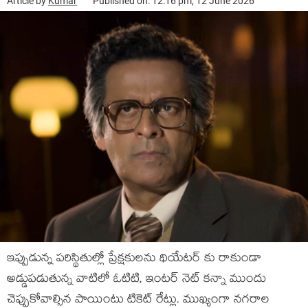
Article by
Kumar
Published on: 12:16 pm, 12 June 2026
ఇప్పుడున్న పరిస్థితుల్లో ప్రేక్షకులను థియేటర్ కు రాకుండా
అడ్డుపడుతున్న వాటిలో ఓటిటి, ఇంటర్ నెట్ కన్నా ముందు
చెప్పుకోవాల్సిన పాయింటు టికెట్ రేట్లు. ముఖ్యంగా నగరాల