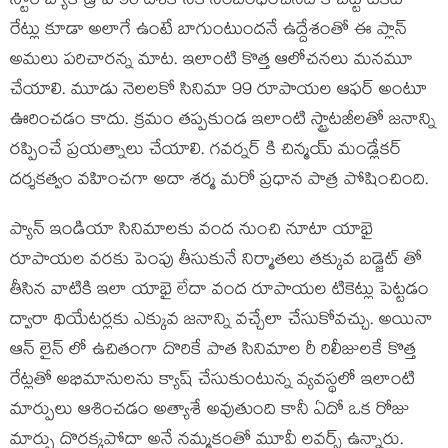
స్టోరీ బ్యాక్ డ్రాప్ 90 దశకానికి సంబంధించినది కాబట్టి టికెట్
రేట్లు కూడా అలాగే ఉంటే బాగుంటుందనే ఉద్దేశంతో ఈ ప్లాన్
అమలు పరిచారన్న మాట. ఇలాంటి కొత్త ఆలోచనలు మనమూ
చేయాలి. మూడు నెలలకో సినిమా 99 రూపాయల ఆఫర్ అంటూ
ఊరించడం కాదు. క్రమం తప్పకుండ ఇలాంటి స్ట్రాటజీలతో జనాన్ని
రప్పించే ప్రయత్నాలు చేయాలి. గవర్నర్ కి చిన్మయ్ మండ్లేకర్
దర్శకత్వం వహించగా అదా శర్మ మరో ప్రధాన పాత్ర పోషించింది.
ప్యాన్ ఇండియా సినిమాలకు వంద నుంచి నూటా యాభై
రూపాయల వరకు పెంపు తీసుకునే నిర్మాతలు తక్కువ బడ్జెట్ తో
తీసిన వాటికి ఇలా యాభై లేదా వంద రూపాయల టికెట్లు పెట్టడం
ద్వారా థియేటర్లకు ఎక్కువ జనాన్ని వచ్చేలా చేసుకోవచ్చు. అయినా
ఆన్ లైన్ లో ఉచితంగా దొరికే పాత సినిమాల రీ రిలీజులకే కొత్త
రేట్లతో అభిమానులను క్యాష్ చేసుకుంటున్న వ్యవస్థలో ఇలాంటి
మార్పులు ఆశించడం అత్యాశే అవుతుంది కానీ ఏదో ఒక రోజు
మార్పు దొరక్కపోదా అనే నమ్మకంతో మూవీ లవర్స్ ఉన్నారు.