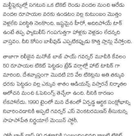
మల్టీప్లెక్సుల్లో సగటున ఒక టికెట్ రెండు వందల నుంచి ఆరేడు
వందల రూపాయల వరకు ఉండటం వల్ల కుటుంబం మొత్తం
వెళ్లలేని పరిస్థితి నెలకొంది. ఇష్టమైన హీరో, అదిరిపోయే టాక్
ఉంటే తప్ప ఫ్యామిలీస్ గంపగుత్తగా హాళ్లకు వెళ్లడం లేదన్నది
వాస్తవం. దీని కోసం బాలీవుడ్ ఎప్పటికప్పుడు కొత్త ప్లాన్లు వేస్తోంది.
తాజాగా రిలీజైన మనోజ్ బాజ్ పాయ్ గవర్నర్ మూవీకి కేవలం
50 రూపాయల టికెట్ పెట్టడం ట్రేడ్ వర్గాల్లో హాట్ టాపిక్ గా
మారింది. దేశవ్యాప్తంగా మొదటి 25 వేల టికెట్లను అతి తక్కువ
ధరకు పెట్టడం వల్ల ఎక్కువ శాతం ఆడియన్స్ వస్తారనే నిర్మాతల
ఆలోచన మంచి ఓపెనింగ్స్ తెచ్చేలా ఉంది. దీనికి కారణం
లేకపోలేదు. 1990 టైంలో మన దేశంలో ఏర్పడ్డ ఆర్థిక సంక్షోభాన్ని
నివారించడానికి అప్పటి గవర్నర్ ఎస్ వెంకటరమణన్ తీసుకున్న
సాహసోపేత నిర్ణయాలే మెయిన్ స్టోరీ.