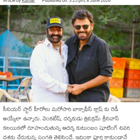
Article by
Kumar
Published on: 3:25 pm, 8 June 2026
సీనియర్ స్టార్ హీరోలు మరోసారి బాక్సాఫీస్ క్లాష్ కు రెడీ
అయ్యేలా ఉన్నారు. వెంకటేష్, దర్శకుడు త్రివిక్రమ్ శ్రీనివాస్
కలయికలో రూపొందుతున్న ఆదర్శ కుటుంబం షూటింగ్ చివరి
దశకు చేరుకున్న సంగతి తెలిసిందే. ఇదింకా పూర్తి కాకుండానే