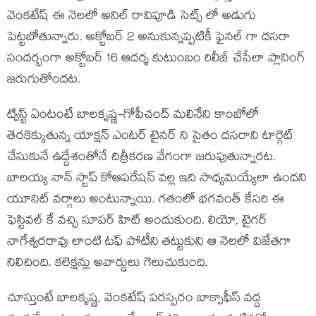
వెంకటేష్ ఈ నెలలో అనిల్ రావిపూడి సెట్స్ లో అడుగు
పెట్టబోతున్నారు. అక్టోబర్ 2 అనుకున్నప్పటికీ ఫైనల్ గా దసరా
సందర్భంగా అక్టోబర్ 16 ఆదర్శ కుటుంబం రిలీజ్ చేసేలా ప్లానింగ్
జరుగుతోందట.
ట్విస్ట్ ఏంటంటే బాలకృష్ణ-గోపీచంద్ మలినేని కాంబోలో
తెరకెక్కుతున్న యాక్షన్ ఎంటర్ టైనర్ ని సైతం దసరాని టార్గెట్
చేసుకునే ఉద్దేశంతోనే చిత్రీకరణ వేగంగా జరుపుతున్నారట.
బాలయ్య నాన్ స్టాప్ కోఆపరేషన్ వల్ల ఇది సాధ్యమయ్యేలా ఉందని
యూనిట్ వర్గాలు అంటున్నాయి. గతంలో భగవంత్ కేసరి ఈ
ఫెస్టివల్ కే వచ్చి సూపర్ హిట్ అందుకుంది. లియో, టైగర్
నాగేశ్వరరావు లాంటి టఫ్ పోటీని తట్టుకుని ఆ నెలలో విజేతగా
నిలిచింది. కలెక్షన్లు అవార్డులు గెలుచుకుంది.
చూస్తుంటే బాలకృష్ణ, వెంకటేష్ పరస్పరం బాక్సాఫీస్ వద్ద