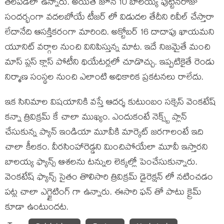
తలపడేలా ఉన్నారు. అయితే జూన్ 10 బాలయ్య పుట్టినరోజు
సందర్భంగా వదలబోయే టీజర్ లో విడుదల తేదీని రివీల్ చేస్తారా
లేదానేది ఆసక్తికరంగా మారింది. అక్టోబర్ 16 దాదాపు ఖాయమని
యూనిట్ వర్గాల నుంచి వినిపిస్తున్న మాట. ఇదే నిజమైతే మంచి
మాస్ ప్లస్ క్లాస్ పోటీని థియేటర్లలో చూడొచ్చు. ఇప్పటికైతే రెండు
నిర్మాణ సంస్థల నుంచి ఎలాంటి అధికారిక ప్రకటనలు రాలేదు.
ఇక సినిమాల విషయానికి వస్తే ఆదర్శ కుటుంబం సక్సెస్ వెంకటేష్
కన్నా త్రివిక్రమ్ కే చాలా ముఖ్యం. ఎందుకంటే నెక్స్ట్ ప్లాన్
చేసుకున్న ప్యాన్ ఇండియా మూవీకి మార్కెట్ జరగాలంటే ఇది
చాలా కీలకం. వీరసింహారెడ్డని మించిపోయేలా మూవీ ఇస్తారని
బాలయ్య ఫ్యాన్స్ ఆశలను టన్నుల లెక్కల్లో పెంచేసుకున్నారు.
వెంకటేష్ ఫ్యాన్స్ సైతం తొలిసారి త్రివిక్రమ్ డైరెక్షన్ లో నటించడం
పట్ల చాలా ఎగ్జైటింగ్ గా ఉన్నారు. ఈసారి ఫన్ తో పాటు క్రైమ్
కూడా ఉంటుందట.