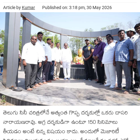
Article by
Kumar
Published on: 3:18 pm, 30 May 2026
తెలుగు సినీ చరిత్రలోనే అత్యంత గొప్ప దర్శకుల్లో ఒకరు దాసరి
నారాయణరావు. అగ్ర దర్శకుడిగా ఉంటూ 150 సినిమాలు
తీయడం అంటే చిన్న విషయం కాదు. అందులో మెజారిటీ