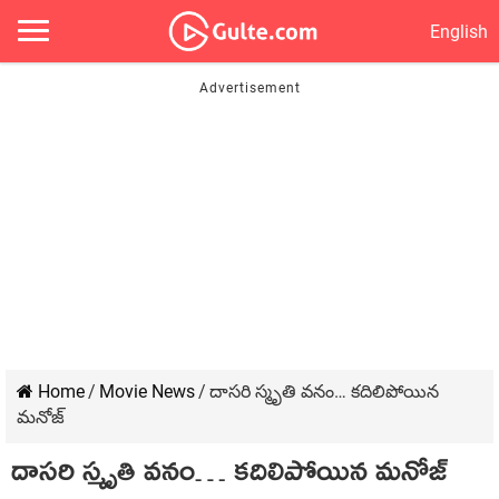
English
Home
/
Movie News
/
దాసరి స్మృతి వనం… కదిలిపోయిన
మనోజ్
దాసరి స్మృతి వనం… కదిలిపోయిన మనోజ్