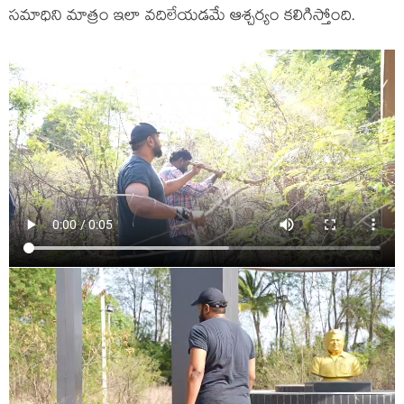
సమాధిని మాత్రం ఇలా వదిలేయడమే ఆశ్చర్యం కలిగిస్తోంది.