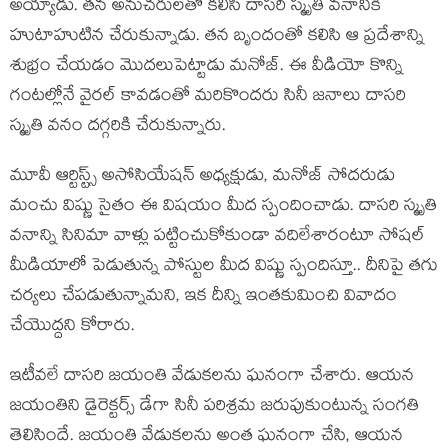
అయ్యాడు. తన అనుచరులతో కలిసి దాసరి స్మృతి వనానికి
హుటాహుటిన చేరుకున్నాడు. తన బృందంతో కలిసి ఆ ప్రదేశాన్ని
శుభ్రం చేయడం మొదలుపెట్టాడు మనోజ్. ఈ వీడియో కొన్ని
గంటల్లోనే వైరల్ కావడంతో మరికొందరు సినీ జనాలు దాసరి
స్మృతి వనం దగ్గరికి చేరుకున్నారు.
మూవీ ఆర్టిస్ట్స్ అసోసియేషన్ అధ్యక్షుడు, మనోజ్ సోదరుడు
మంచు విష్ణు సైతం ఈ విషయం మీద స్పందించాడు. దాసరి స్మృతి
వనాన్ని సినిమా వాళ్లు పట్టించుకోకుండా వదిలేశారంటూ సోషల్
మీడియాలో పెడుతున్న పోస్టుల మీద విష్ణు స్పందిస్తూ.. దీనిపై తగు
చర్యలు చేపడుతున్నామని, ఇక దీన్ని ఇంతకుమించి వివాదం
చేయొద్దని కోరారు.
ఇటీవలే దాసరి జయంతి వేడుకలను ఘనంగా చేశారు. ఆయన
జయంతిని డైరెక్టర్స్ డేగా సినీ పరిశ్రమ జరుపుకుంటున్న సంగతి
తెలిసిందే. జయంతి వేడుకలను అంత ఘనంగా చేసి, ఆయన