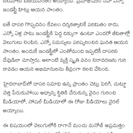
సినిమాలు విజయవంతం అయ్యాయి. ప్రేమాభిషేకం సహా ఎన్నో
ఇండస్ట్రీ హిట్లు ఆయన సొంతం.
ఐతే దాసరి గొప్పదనం కేవలం దర్శకత్వానికే పరిమితం కాదు.
ఎన్నో ఏళ్ల పాటు ఇండస్ట్రీకి పెద్ద దిక్కుగా ఉంటూ ఎందరో జీవితాల్లో
వెలుగులు నింపిన, ఎన్నో సమస్యలు పరిష్కరించిన ఘనత ఆయన
సొంతం. అందుకే ఇండస్ట్రీలో ఎంతోమంది ఇప్పటికీ దాసరిని
దేవుడిలా చూస్తారు. అలాంటి వ్యక్తి స్మృతి వనం నిరాదరణకు గురి
కావడం ఆయన అభిమానులను తీవ్రంగా కలచి వేసింది.
హైదరాబాద్‌లో దాసరి సమాధి ఉన్న ప్రాంతం చెట్లు పెరిగి, చుట్టూ
చెత్త పేరుకుపోయి అధ్వాన్న స్థితికి చేరుకున్న వైనం గురించి
మీడియాలో, సోషల్ మీడియాలో ఈ రోజు వీడియోలు వైరల్
అయ్యాయి.
ఈ విషయంలో వెలుగులోకి రాగానే మంచు మనోజ్ అప్రమత్తం