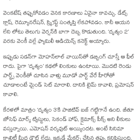
వెంకటేష్ తప్పుకోవడం వెనక కారణాలు ఏవైనా కావచ్చు. డేట్స్
క్లాష్, రెమ్యూనరేషన్, స్క్రిప్ట్ సంతృప్తి లేకపోవడం. కానీ ఆయన
లేని లోటు తెలుగు వెర్షన్‌కి బాగా దెబ్బ కొడుతుంది. ‘దృశ్యం 2’
వరకు వెంకీ వల్లే ఫ్యామిలీ ఆడియెన్స్ కనెక్ట్ అయ్యారు.
ఇప్పుడు సడన్‌గా మోహన్‌లాల్ వాయిస్‌తో డబ్బింగ్ చూస్తే ఆ ఫీల్
రాదు. పైగా ‘దృశ్యం’ కథలో లింకులు ఉంటాయి. మొదటి రెండు
పార్ట్స్ వెంకీతో చూసిన వాళ్లు మూడో పార్ట్ వేరే హీరోతో
చూడాలంటే మైండ్ సెట్ మారాలి. దానికి టైమ్ కావాలి, ప్రమోషన్
కావాలి.
కేరళలో మాత్రం ‘దృశ్యం 3’కి పాజిటివ్ బజ్ గట్టిగానే ఉంది. జీతూ
జోసెఫ్ మార్క్ ట్విస్టులు, సెకండ్ హాఫ్, క్లైమాక్స్ పీక్స్ అని లీకులు
వస్తున్నాయి. ఎమోషన్ వర్కవుట్ అయ్యిందట. అంటే సినిమా
క్వాలిటీ మీద డౌట్ లేదు. ఇక్కడే మేకర్స్ చేసిన తప్పు కనిపిస్తుంది.