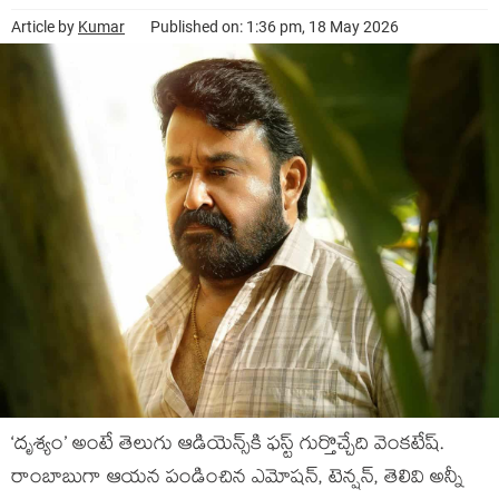
Article by
Kumar
Published on: 1:36 pm, 18 May 2026
‘దృశ్యం’ అంటే తెలుగు ఆడియెన్స్‌కి ఫస్ట్ గుర్తొచ్చేది వెంకటేష్.
రాంబాబుగా ఆయన పండించిన ఎమోషన్, టెన్షన్, తెలివి అన్నీ