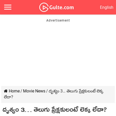
English
Home
/
Movie News
/
దృశ్యం 3… తెలుగు ప్రేక్షకులంటే లెక్క
లేదా?
దృశ్యం 3… తెలుగు ప్రేక్షకులంటే లెక్క లేదా?