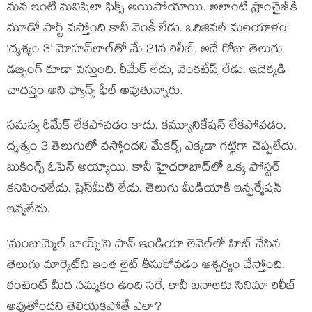
మన ఇంటి మనిషిలా ఫిక్స్ అయిపోయాయి. అలాంటి ఫ్రాంచైజ్‌కి
మూడో పార్ట్ వస్తోంది కానీ వెంకీ లేడు. ఒరిజినల్ మలయాళం
‘దృశ్యం 3’ మోహన్‌లాల్‌తో మే 21న రిలీజ్. అదే రోజు తెలుగు
డబ్బింగ్ కూడా వస్తుంది. రీమేక్ లేదు, వెంకటేష్ లేడు. ఇదెక్కడి
చాదస్తం అని ఫ్యాన్స్ ఫీల్ అవుతున్నారు.
సమస్య రీమేక్ లేకపోవడం కాదు. కమ్యూనికేషన్ లేకపోవడం.
దృశ్యం 3 తెలుగులో వస్తోందని మేకర్స్ ఎక్కడా గట్టిగా చెప్పలేదు.
బుకింగ్స్ ఓపెన్ అయ్యాయి. కానీ హైదరాబాద్‌లో ఒక్క పోస్టర్
కనిపించలేదు. ప్రెస్‌మీట్ లేదు. తెలుగు మీడియాకి ఇన్ఫర్మేషన్
ఇవ్వలేదు.
‘మంజుమ్మెల్ బాయ్స్’ని పాన్ ఇండియా లెవెల్‌లో హిట్ చేసిన
తెలుగు మార్కెట్‌ని ఇంత లైట్ తీసుకోవడం ఆశ్చర్యం వేస్తోంది.
కంటెంట్ మీద నమ్మకం ఉంది సరే, కానీ జనాలకు సినిమా రిలీజ్
అవుతోందని తెలియకపోతే ఎలా?