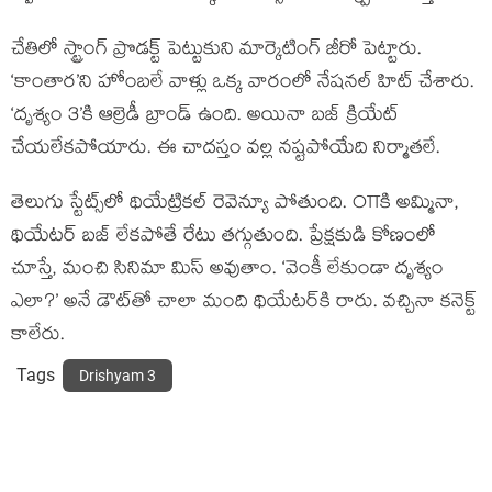
చేతిలో స్ట్రాంగ్ ప్రొడక్ట్ పెట్టుకుని మార్కెటింగ్ జీరో పెట్టారు.
‘కాంతార’ని హోంబలే వాళ్లు ఒక్క వారంలో నేషనల్ హిట్ చేశారు.
‘దృశ్యం 3’కి ఆల్రెడీ బ్రాండ్ ఉంది. అయినా బజ్ క్రియేట్
చేయలేకపోయారు. ఈ చాదస్తం వల్ల నష్టపోయేది నిర్మాతలే.
తెలుగు స్టేట్స్‌లో థియేట్రికల్ రెవెన్యూ పోతుంది. OTTకి అమ్మినా,
థియేటర్ బజ్ లేకపోతే రేటు తగ్గుతుంది. ప్రేక్షకుడి కోణంలో
చూస్తే, మంచి సినిమా మిస్ అవుతాం. ‘వెంకీ లేకుండా దృశ్యం
ఎలా?’ అనే డౌట్‌తో చాలా మంది థియేటర్‌కి రారు. వచ్చినా కనెక్ట్
కాలేరు.
Tags
Drishyam 3