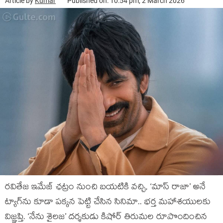
Article by
Kumar
Published on: 10:54 pm, 2 March 2026
రవితేజ ఇమేజ్‌ ఛట్రం నుంచి బయటికి వచ్చి, ‘మాస్ రాజా’ అనే
ట్యాగ్‌ను కూడా పక్కన పెట్టి చేసిన సినిమా.. భర్త మహాశయులకు
విజ్ఞప్తి. ‘నేను శైలజ’ దర్శకుడు కిషోర్ తిరుమల రూపొందించిన