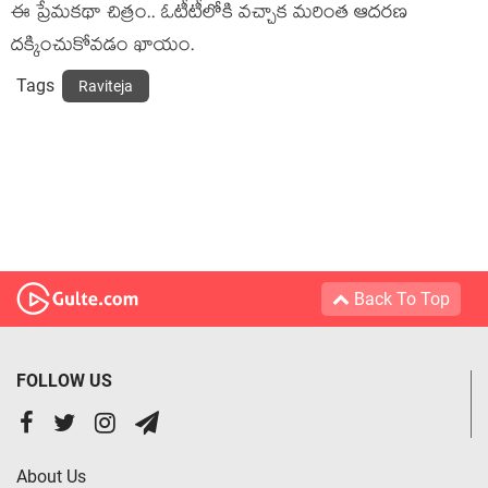
ఈ ప్రేమకథా చిత్రం.. ఓటీటీలోకి వచ్చాక మరింత ఆదరణ
దక్కించుకోవడం ఖాయం.
Tags
Raviteja
Back To Top
FOLLOW US
About Us