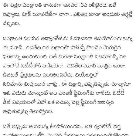
ఈ చిత్రం సంక్రాంతి కానుకగా జనవరి 13న రిలీజైంది. ఐతే
రివ్యూలు, టాక్ యావరేజ్‌గా రాగా.. ఫలితం కూడా అందుకు తగ్గట్లే
వచ్చింది.
సంక్రాంతి పండుగ అడ్వాంటేజ్‌ను ఓమాదిరిగా ఉపయోగించుకున్న
ఈ మూవీ.. రవితేజ గత చిత్రాలతో పోలిస్తే కొంచెం మెరుగైన
ఫలితాన్ని అందుకుంది. ఐతే మిగతా సంక్రాంతి సినిమాలన్నీ గత
నెలలోనే ఓటీటీలోకి వచ్చేయగా.. రవితేజ మూవీ మాత్రం ఇంకా
డిజిటల్ ప్రేక్షకులను పలకరించలేదు. థియేటర్లలో
సినిమాను మిస్సయిన వాళ్లు.. ఈ చిత్రాన్ని ఎప్పుడెప్పుడు చూద్దామా
అని ఎదురు చూస్తుంటే అది ఎంతకీ స్ట్రీమింగ్‌కు రాలేదు. ఓటీటీ
డీల్ విషయంలో ఏదో ఒక సమస్య వల్ల స్ట్రీమింగ్ ఆలస్యం
అవుతున్నట్లు తెలుస్తోంది.
ఐతే ఇప్పుడు ఆ సమస్య తీరిపోయిందని.. అతి త్వరలోనే ‘భర్త