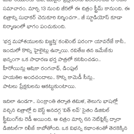
మహాశయులకు’ టీవీ, మొబైల్ ప్రేక్షకులను పకలరించబోతోందని
సమాచారం. మార్చి 13 నుంచి జీ5లో ఈ చిత్రం స్ట్రీమ్ కానుంది. ఈ
చిత్రాన్ని సుధాకర్ చెరుకూరి నిర్మించగా.. జీ స్టూడియోస్ కూడా
నిర్మాణంలో భాగం పంచుకుంది.
‘భర్త మహాశయులకు విజ్ఞప్తి’ కంటెంట్ పరంగా యావరేజే కానీ..
ఇందులో కొన్ని హైలైట్లు ఉన్నాయి. రవితేజ తన ఇమేజ్‌కు
భిన్నంగా ఒక సాధారణ భర్త పాత్రలో కనిపించడం..
హీరోయిన్లు ఆషికా రంగనాథ్, డింపుల్
హయతిల అందచందాలు.. కొన్ని కామెడీ సీన్లు..
పాటలు ప్రేక్షకులను ఆకట్టుకుంటాయి.
ఇదిలా ఉండగా.. సంక్రాంతి తర్వాత తమిళ, తెలుగు భాషల్లో
వచ్చిన చిత్రాల్లో ది బెస్ట్ అనదగ్గ ‘విత్ లవ్’ సైతం డిజిటల్
స్ట్రీమింగ్‌కు రెడీ అయింది. ఆ చిత్రం మార్చి 6న నెట్‌ఫ్లిక్స్ ద్వారా
డిజిటల్‌గా రిలీజ్ కాబోతోంది. ఒక విభన్న కథాంశంతో తెరకెక్కిన