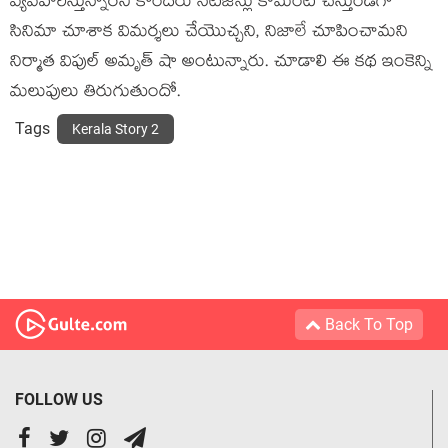
వ్యవహరిస్తున్నారని కొందరు నెటిజెన్లు కామెంట్ చేస్తుండగా
సినిమా చూశాక విమర్శలు చేయొచ్చని, నిజాలే చూపించామని
నిర్మాత విపుల్ అమృత్ షా అంటున్నారు. చూడాలి ఈ కథ ఇంకెన్ని
మలుపులు తిరుగుతుందో.
Tags
Kerala Story 2
Back To Top
FOLLOW US