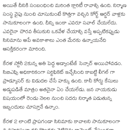
అయితే దీనికి సంబంధించి మరింత క్లారిటీ రావాల్సి ఉంది. నిర్మాణ
సంస్థ వైపు నుంచి చూసుకుంటే కొత్తగా వచ్చిన కోర్ట్ ఆర్డర్ వాళ్లకు
సానుకూలంగా ఉంది. దీన్ని ఇంకా ఎవరూ సవాల్ చేయలేదు.
ఎవరైనా చొరవ తీసుకుని ఒకవేళ చేయాల్సి వస్తే అప్పటికప్పుడు
సినిమాను ఆపే అవకాశాలు ఎంత మేరకు ఉన్నాయనేది
ఆసక్తికరంగా మారింది.
కేరళ స్టోరీ 2కున్న అతి పెద్ద అడ్వాంటేజ్ సెన్సార్ అయిపోవడం.
సిబిఎఫ్సి అధికారికంగా సర్టిఫికెట్ ఇచ్చేసింది కాబట్టి లీగల్ గా
ప్రొడ్యూసర్ కు విడుదల చేసే హక్కు ఉంది. కానీ కోర్టు కేసులు
అడ్డుపడితే మాత్రం అతనైనా ఏం చేయలేడు. జన నాయకుడు
విషయంలో రెండు నెలల నుంచి సదరు నిర్మాత పడుతున్న
ఇబ్బందులు చూస్తూనే ఉన్నాం.
కేరళ 2 లాంటి ప్రాపగండా సినిమాకు కావాలని సానుకూలంగా