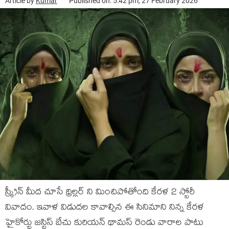
Article by
Kumar
Published on: 5:42 pm, 27 February 2026
స్క్రీన్ మీద చూసే థ్రిల్లర్ ని మించిపోతోంది కేరళ 2 స్టోరీ
వివాదం. ఇవాళ విడుదల కావాల్సిన ఈ సినిమాని నిన్న కేరళ
హైకోర్టు జస్టిస్ బేచు కురియన్ థామస్ రెండు వారాల పాటు