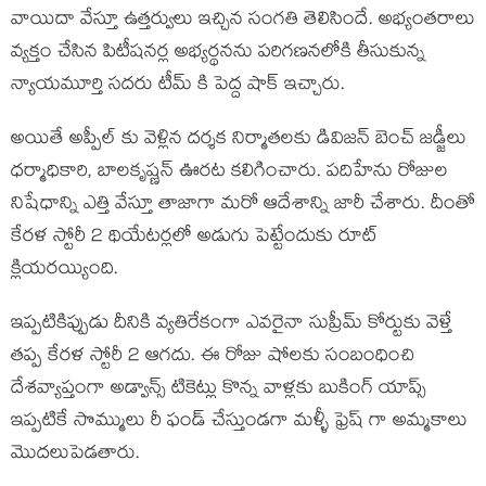
వాయిదా వేస్తూ ఉత్తర్వులు ఇచ్చిన సంగతి తెలిసిందే. అభ్యంతరాలు
వ్యక్తం చేసిన పిటీషనర్ల అభ్యర్థనను పరిగణనలోకి తీసుకున్న
న్యాయమూర్తి సదరు టీమ్ కి పెద్ద షాక్ ఇచ్చారు.
అయితే అప్పీల్ కు వెళ్లిన దర్శక నిర్మాతలకు డివిజన్ బెంచ్ జడ్జీలు
ధర్మాధికారి, బాలకృష్ణన్ ఊరట కలిగించారు. పదిహేను రోజుల
నిషేధాన్ని ఎత్తి వేస్తూ తాజాగా మరో ఆదేశాన్ని జారీ చేశారు. దీంతో
కేరళ స్టోరీ 2 థియేటర్లలో అడుగు పెట్టేందుకు రూట్
క్లియరయ్యింది.
ఇప్పటికిప్పుడు దీనికి వ్యతిరేకంగా ఎవరైనా సుప్రీమ్ కోర్టుకు వెళ్తే
తప్ప కేరళ స్టోరీ 2 ఆగదు. ఈ రోజు షోలకు సంబంధించి
దేశవ్యాప్తంగా అడ్వాన్స్ టికెట్లు కొన్న వాళ్లకు బుకింగ్ యాప్స్
ఇప్పటికే సొమ్ములు రీ ఫండ్ చేస్తుండగా మళ్ళీ ఫ్రెష్ గా అమ్మకాలు
మొదలుపెడతారు.