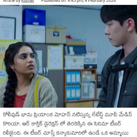
Article by
Kumar
Published on: 9:45 pm, 4 February 2026
కోలీవుడ్ భామ ప్రియాంక మోహన్ నటిస్తున్న లేటేస్ట్ మూవీ మేడిన్
కొరియా. ఆర్ కార్తీక్ డైరెక్షన్ లో తెరకెక్కిన ఈ సినిమా టీజర్
రిలీజైంది. ఈ టీజర్ చూస్తే కన్యాకుమారిలో ఉండే ఒక అమ్మాయి