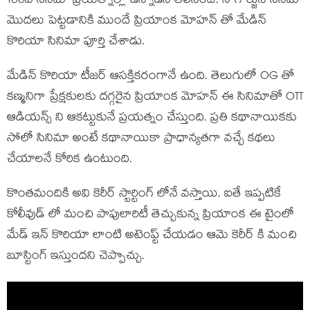
100వ సినిమా ప్రయత్నాల్లో ఉన్నాడని తెలిసిందే. నాగార్జున సినిమా
మొదలు పెట్టడానికి ముందే ప్రియాంక మోహన్ తో మేడిన్
కొరియా సినిమా పూర్తి చేశాడు.
మేడిన్ కొరియా టీజర్ ఆసక్తికరంగానే ఉంది. తెలుగులో OG తో
కణ్మనిగా ప్రేక్షకులకు దగ్గరైన ప్రియాంక మోహన్ ఈ సినిమాతో OTT
ఆడియన్స్ ని ఆకట్టుకునే ప్రయత్నం చేస్తుంది. ప్రతి కథానాయికకు
సోలో సినిమా అంటే కథానాయికా ప్రాధాన్యతగా వచ్చే కథలు
చేయాలనే కోరిక ఉంటుంది.
కొంతమందికి అవి కెరీర్ స్టార్టింగ్ లోనే వస్తాయి. ఐతే ఇప్పటికే
కోలీవుడ్ లో మంచి పాపులారిటీ తెచ్చుకున్న ప్రియాంక ఈ టైంలో
మేడ్ ఇన్ కొరియా లాంటి అటెంప్ట్ చేయడం ఆమె కెరీర్ కి మంచి
బూస్టింగ్ ఇస్తుందని చెప్పొచ్చు.