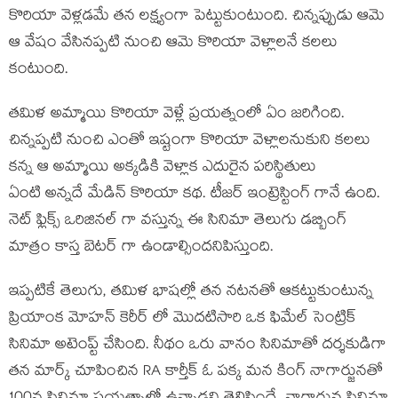
కొరియా వెళ్లడమే తన లక్ష్యంగా పెట్టుకుంటుంది. చిన్నప్పుడు ఆమె
ఆ వేషం వేసినప్పటి నుంచి ఆమె కొరియా వెళ్లాలనే కలలు
కంటుంది.
తమిళ అమ్మాయి కొరియా వెళ్లే ప్రయత్నంలో ఏం జరిగింది.
చిన్నప్పటి నుంచి ఎంతో ఇష్టంగా కొరియా వెళ్లాలనుకుని కలలు
కన్న ఆ అమ్మాయి అక్కడికి వెళ్లాక ఎదురైన పరిస్థితులు
ఏంటి అన్నదే మేడిన్ కొరియా కథ. టీజర్ ఇంట్రెస్టింగ్ గానే ఉంది.
నెట్ ఫ్లిక్స్ ఒరిజినల్ గా వస్తున్న ఈ సినిమా తెలుగు డబ్బింగ్
మాత్రం కాస్త బెటర్ గా ఉండాల్సిందనిపిస్తుంది.
ఇప్పటికే తెలుగు, తమిళ భాషల్లో తన నటనతో ఆకట్టుకుంటున్న
ప్రియాంక మోహన్ కెరీర్ లో మొదటిసారి ఒక ఫిమేల్ సెంట్రిక్
సినిమా అటెంప్ట్ చేసింది. నీథం ఒరు వానం సినిమాతో దర్శకుడిగా
తన మార్క్ చూపించిన RA కార్తీక్ ఓ పక్క మన కింగ్ నాగార్జునతో