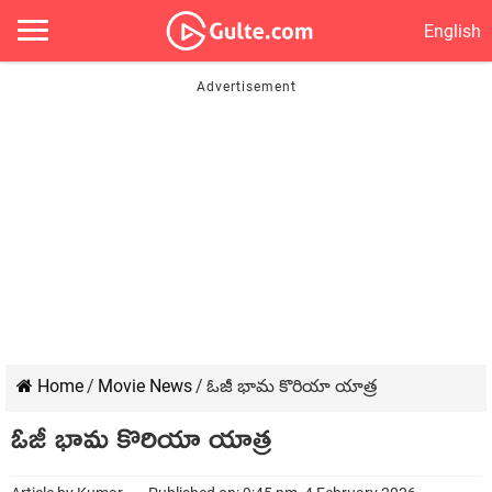
English
Home
/
Movie News
/
ఓజీ భామ కొరియా యాత్ర
ఓజీ భామ కొరియా యాత్ర