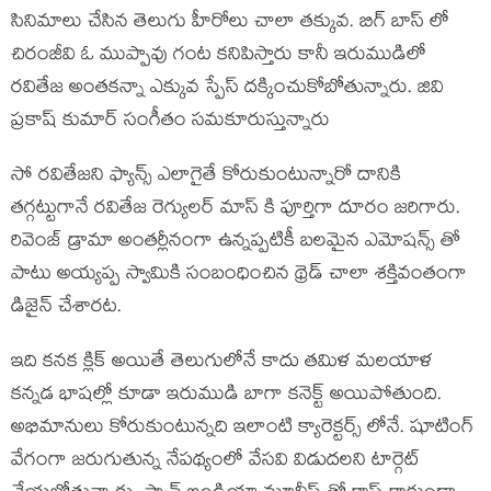
సినిమాలు చేసిన తెలుగు హీరోలు చాలా తక్కువ. బిగ్ బాస్ లో
చిరంజీవి ఓ ముప్పావు గంట కనిపిస్తారు కానీ ఇరుముడిలో
రవితేజ అంతకన్నా ఎక్కువ స్పేస్ దక్కించుకోబోతున్నారు. జివి
ప్రకాష్ కుమార్ సంగీతం సమకూరుస్తున్నారు
సో రవితేజని ఫ్యాన్స్ ఎలాగైతే కోరుకుంటున్నారో దానికి
తగ్గట్టుగానే రవితేజ రెగ్యులర్ మాస్ కి పూర్తిగా దూరం జరిగారు.
రివెంజ్ డ్రామా అంతర్లీనంగా ఉన్నప్పటికీ బలమైన ఎమోషన్స్ తో
పాటు అయ్యప్ప స్వామికి సంబంధించిన థ్రెడ్ చాలా శక్తివంతంగా
డిజైన్ చేశారట.
ఇది కనక క్లిక్ అయితే తెలుగులోనే కాదు తమిళ మలయాళ
కన్నడ భాషల్లో కూడా ఇరుముడి బాగా కనెక్ట్ అయిపోతుంది.
అభిమానులు కోరుకుంటున్నది ఇలాంటి క్యారెక్టర్స్ లోనే. షూటింగ్
వేగంగా జరుగుతున్న నేపథ్యంలో వేసవి విడుదలని టార్గెట్