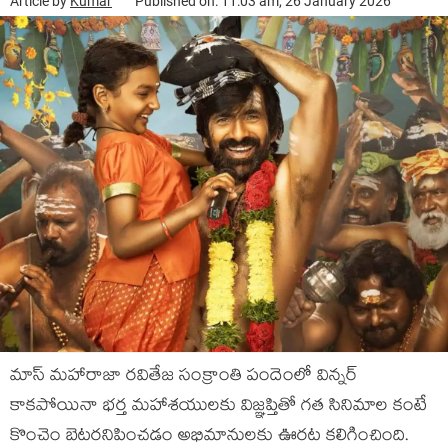
Article by
Kumar
Published on: 11:03 am, 26 January 2026
మాస్ మహారాజా రవితేజ సంక్రాంతి పందెంలో విన్నర్
కాకపోయినా భర్త మహాశయులకు విజ్ఞప్తితో గత సినిమాల కంటే
కొంచెం బెటరనిపించడం అభిమానులకు ఊరట కలిగించింది.