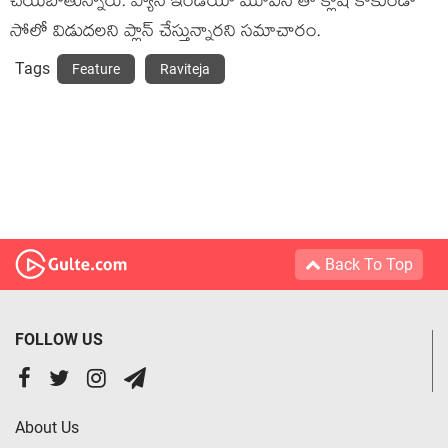
చేయబోతున్నారు. ప్యాన్ ఇండియా మూవీస్ తో క్లాష్ కాకుండా
సోలో విడుదలని ప్లాన్ చేస్తున్నారని సమాచారం.
Tags
Feature
Raviteja
Back To Top
FOLLOW US
About Us