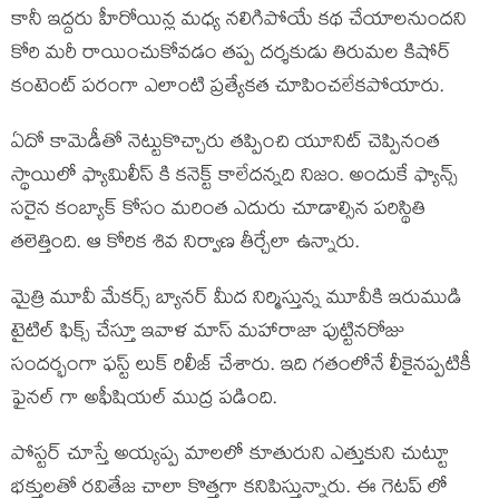
కానీ ఇద్దరు హీరోయిన్ల మధ్య నలిగిపోయే కథ చేయాలనుందని
కోరి మరీ రాయించుకోవడం తప్ప దర్శకుడు తిరుమల కిషోర్
కంటెంట్ పరంగా ఎలాంటి ప్రత్యేకత చూపించలేకపోయారు.
ఏదో కామెడీతో నెట్టుకొచ్చారు తప్పించి యూనిట్ చెప్పినంత
స్థాయిలో ఫ్యామిలీస్ కి కనెక్ట్ కాలేదన్నది నిజం. అందుకే ఫ్యాన్స్
సరైన కంబ్యాక్ కోసం మరింత ఎదురు చూడాల్సిన పరిస్థితి
తలెత్తింది. ఆ కోరిక శివ నిర్వాణ తీర్చేలా ఉన్నారు.
మైత్రి మూవీ మేకర్స్ బ్యానర్ మీద నిర్మిస్తున్న మూవీకి ఇరుముడి
టైటిల్ ఫిక్స్ చేస్తూ ఇవాళ మాస్ మహారాజా పుట్టినరోజు
సందర్భంగా ఫస్ట్ లుక్ రిలీజ్ చేశారు. ఇది గతంలోనే లీకైనప్పటికీ
ఫైనల్ గా అఫీషియల్ ముద్ర పడింది.
పోస్టర్ చూస్తే అయ్యప్ప మాలలో కూతురుని ఎత్తుకుని చుట్టూ
భక్తులతో రవితేజ చాలా కొత్తగా కనిపిస్తున్నారు. ఈ గెటప్ లో