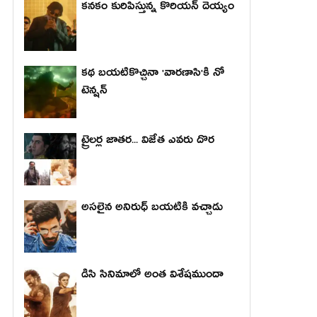
కనకం కురిపిస్తున్న కొరియన్ దెయ్యం
కథ బయటికొచ్చినా 'వారణాసి'కి నో
టెన్షన్
ట్రైలర్ల జాతర... విజేత ఎవరు దొర
అసలైన అనిరుధ్ బయటికి వచ్చాడు
డిసి సినిమాలో అంత విశేషముందా