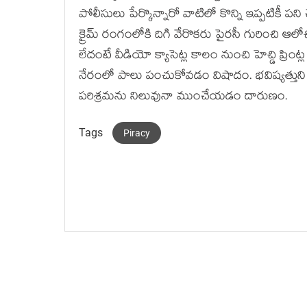
పోలీసులు పేర్కొన్నారో వాటిలో కొన్ని ఇప్పటికీ ప
క్రైమ్ రంగంలోకి దిగి వేరొకరు పైరసీ గురించి ఆ
లేదంటే వీడియో క్యాసెట్ల కాలం నుంచి హెచ్డి ప
నేరంలో పాలు పంచుకోవడం విషాదం. భవిష్యత్తుని 
పరిశ్రమను నిలువునా ముంచేయడం దారుణం.
Tags
Piracy