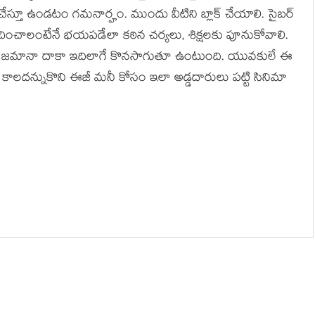
ని చేస్తూ ఉండటం గమనార్హం. ముందు వీటిని బ్లాక్ చేయాలి. సైబర్
లోచించాలంటేనే భయపడేలా కఠిన చర్యలు, శిక్షలకు పూనుకోవాలి.
్రింట్ల జమానా దాకా ఇదిలాగే కొనసాగుతూ ఉంటుంది. యువకులే ఈ
కాలదన్నుకొని ఈజీ మనీ కోసం ఇలా అడ్డదారులు పట్టి సినిమా