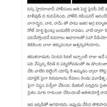
నిన్న హైదరాబాద్ పోలీసులు అతి పెద్ద పైరసీ నెట్ 
టాలీవుడ్ ని కుదిపేసింది. పోలీస్ కమీషనర్ ఆనంద
నాగార్జున, నాని, రామ్ తో పాటు ఇతర అగ్ర నిర్మా
రోజే హెచ్డి ప్రింట్లు బయటికి రావడం, వాటి ద్వా
పనిచేస్తోందనే వివరాలు ఆధారాలతో సహా వీడియ
తెలిసింది చాలా తక్కువంటూ ఆశ్చర్యపోయారు.
తమిళనాడుకు చెందిన సిరిల్ ఇన్ఫాంట్ రాజు అనే వ్
పని చేస్తున్న కిరణ్ ని పట్టుకోవడంతో ఈ డొంకంతా
చేసి వాటిని బెట్టింగ్ యాప్స్ కి అమ్మడం ద్వారా 
యాభైకి పైగా సినిమాలను కేవలం రెండు మూడేళ్ళ వ్య
పైగా నష్టం వచ్చేలా చేసింది. డిజిటల్ సర్వర్లను సై
సైతం మాట రాకుండా చేసిందంటే అతిశయోక్తి కాద
ఇది ఇక్కడితో ఆగకూడదు. ఇప్పుడు వేసిన తొలిపాద