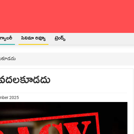
్యాలరీ
సినిమా రివ్యూ
ట్రెండ్స్
వదలకూడదు
కు వదలకూడదు
ember 2025