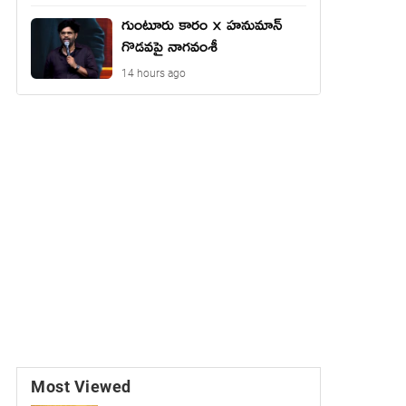
గుంటూరు కారం × హనుమాన్
గొడవపై నాగవంశీ
14 hours ago
Most Viewed