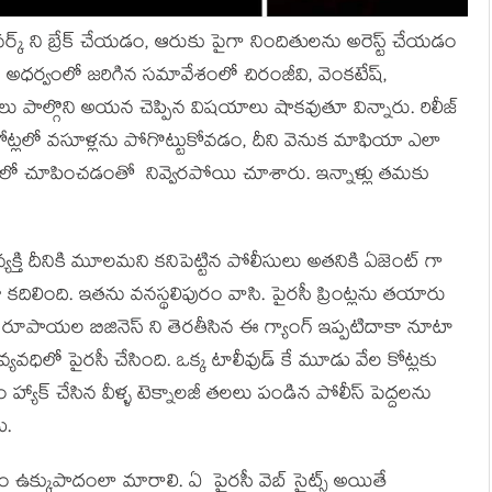
వర్క్ ని బ్రేక్ చేయడం, ఆరుకు పైగా నిందితులను అరెస్ట్ చేయడం
్ అధర్వంలో జరిగిన సమావేశంలో చిరంజీవి, వెంకటేష్,
తలు పాల్గొని అయన చెప్పిన విషయాలు షాకవుతూ విన్నారు. రిలీజ్
రా కోట్లలో వసూళ్లను పోగొట్టుకోవడం, దీని వెనుక మాఫియా ఎలా
ోలో చూపించడంతో నివ్వెరపోయి చూశారు. ఇన్నాళ్లు తమకు
యక్తి దీనికి మూలమని కనిపెట్టిన పోలీసులు అతనికి ఏజెంట్ గా
 కదిలింది. ఇతను వనస్థలిపురం వాసి. పైరసీ ప్రింట్లను తయారు
కోట్ల రూపాయల బిజినెస్ ని తెరతీసిన ఈ గ్యాంగ్ ఇప్పటిదాకా నూటా
వధిలో పైరసీ చేసింది. ఒక్క టాలీవుడ్ కే మూడు వేల కోట్లకు
తం హ్యాక్ చేసిన వీళ్ళ టెక్నాలజీ తలలు పండిన పోలీస్ పెద్దలను
ు.
ం ఉక్కుపాదంలా మారాలి. ఏ పైరసీ వెబ్ సైట్స్ అయితే