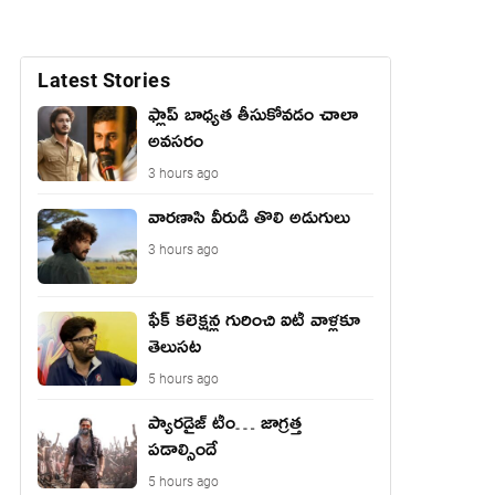
Latest Stories
ఫ్లాప్ బాధ్యత తీసుకోవడం చాలా
అవసరం
3 hours ago
వారణాసి వీరుడి తొలి అడుగులు
3 hours ago
ఫేక్ క‌లెక్ష‌న్ల గురించి ఐటీ వాళ్ల‌కూ
తెలుస‌ట‌
5 hours ago
ప్యారడైజ్ టీం… జాగ్రత్త
పడాల్సిందే
5 hours ago