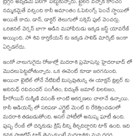
ట్రిగ్గర్ అవ్వడమే పనిగా పెట్టుకున్నారు. ట్రైలర్ వచ్చాక కొంచెం
నమ్మకమైతే వచ్చింది కానీ అమాంతం ఓపెనింగ్స్ పెంచే స్థాయిలో
అయితే కాదు. డాన్, డాక్టర్ తెలుగులో సక్సెస్ ఫుల్ వెంచర్లు.
ఒరిజినల్ వెర్షన్ బాగా ఆడిన మహావీరుడు ఇక్కడ జస్ట్ యావరేజ్
అయ్యింది. సో శివ కార్తికేయన్ కు ఇక్కడ సాలిడ్ మార్కెట్ ఇంకా
ఏర్పడలేదు.
ఇంకో నాలుగుగైదు రోజుల్లో మదరాశి ప్రమోషన్లు హైదరాబాద్ లో
మొదలుపెట్టబోతున్నారు. ఒక ఈవెంట్ కూడా జరగనుంది.
అయినా టైటిల్ లోనే నేటివిటీ మిస్సవుతున్న ఈ యాక్షన్ థ్రిల్లర్ కు
అనిరుధ్ రవిచందర్ సంగీతం, విద్యుత్ జమాల్ విలనిజం,
హీరోయిన్ రుక్మిణి వసంత్ లాంటి ఆకర్షణలు చాలానే ఉన్నాయి.
కానీ ఆడియన్స్ లో సరిపడా ఎగ్జైట్ మెంట్ ని రేకెత్తించడంలో
మదరాశి తడబడుతోంది. అసలే పోటీలో అనుష్క ఘాటీ ఉంది.
పుష్ప రేంజ్ లో దర్శకుడు క్రిష్ దీన్ని తీర్చిదిద్దారని టాక్ ఉంది. ఇది
కనక పాజిటివ్ టాక్ తెచ్చుకుంటే మదరాశికు మన దగ్గర