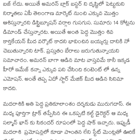
బజ్ లేదు. అయితే అమరన్ బ్లాక్ బస్టర్ ని దృష్టిలో పెట్టుకుని
నిర్మాతలు ఏపీ తెలంగాణ మార్కెట్ నుంచి ఎక్కువ మొత్తం
ఆశిస్తున్నారని డిస్ట్రిబ్యూషన్ వర్గాల గుసగుస. సుమారు 14 కోట్లను
డిమాండ్ చేస్తున్నారట. అయితే అంత పెద్ద మొత్తం శివ
కార్తికేయన్ మీద వర్కౌట్ కాదని భావించిన బయ్యర్లు దానికి నో
చెబుతున్నారని టాక్. ప్రస్తుతం బేరాలు జరుగుతున్నాయని
సమాచారం. అమరన్ బాగా ఆడిన మాట వాస్తవమే కానీ ఇక్కడ
హీరో ఇమేజ్ కన్నా ఎక్కువ పని చేసింది కంటెంట్ లో ఉన్న
ఎమోషన్. అంతే తప్ప ఏదో స్టార్ మేజిక్ మీద ఆడిన సినిమా
కాదది.
మదరాశికి అతి పెద్ద ప్రతికూలాంశం దర్శకుడు మురుగదాస్. ఈ
మధ్య పూర్తిగా ట్రాక్ తప్పేసిన ఈ ఒకప్పటి కల్ట్ డైరెక్టర్ ఆ మధ్య
సల్మాన్ ఖాన్ కు సికందర్ రూపంలో పెద్ద షాక్ ఇచ్చారు. ఇప్పుడీ
మదరాశి ప్రమోషన్లలో కూడా పొంతన లేని స్టేట్ మెంట్లతో ఊరికే