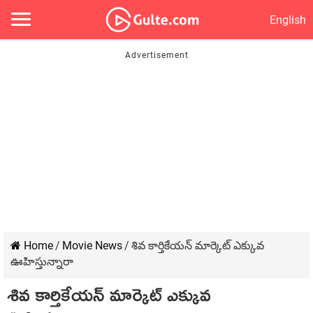
English
Home
/
Movie News
/
శివ కార్తికేయన్ మార్కెట్ ఎక్కువ
ఊహిస్తున్నారా
శివ కార్తికేయన్ మార్కెట్ ఎక్కువ