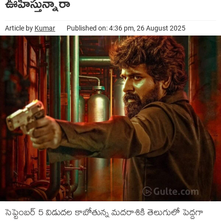
ఊహిస్తున్నారా
Article by
Kumar
Published on: 4:36 pm, 26 August 2025
సెప్టెంబర్ 5 విడుదల కాబోతున్న మదరాశికి తెలుగులో పెద్దగా