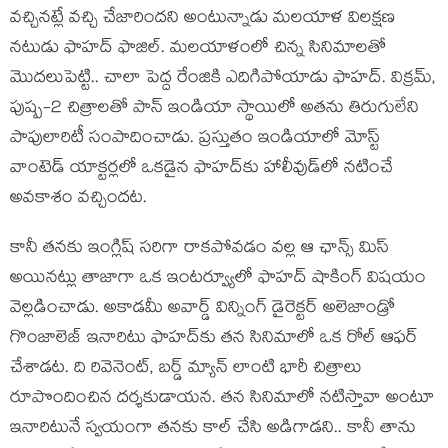
వ‌చ్చిన‌ట్లే వ‌చ్చి చేజారింద‌ని అంటున్నాడు మ‌ల‌యాళ విలక్ష‌ణ
న‌టుడు ఫాహ‌ద్ ఫాజిల్. మ‌లయాళంలో చిన్న సినిమాల‌తో
మొద‌లుపెట్టి.. చాలా పెద్ద రేంజికి ఎదిగిపోయాడు ఫాహ‌ద్. విక్ర‌మ్,
పుష్ప‌-2 చిత్రాల‌తో పాన్ ఇండియా స్థాయిలో అత‌ను తిరుగులేని
పాపులారిటీ సంపాదించాడు. ప్ర‌స్తుతం ఇండియాలో మోస్ట్
వాంటెడ్ యాక్ట‌ర్ల‌లో ఒక‌డైన ఫాహ‌ద్‌కు హాలీవుడ్‌లో న‌టించే
అవ‌కాశం వ‌చ్చింద‌ట‌.
కానీ త‌న‌కు ఇంగ్లిష్ స‌రిగా రాక‌పోవ‌డం వ‌ల్ల ఆ ఛాన్స్ మిస్
అయిన‌ట్లు తాజాగా ఒక ఇంట‌ర్వ్యూలో ఫాహ‌ద్ షాకింగ్ విష‌యం
వెల్ల‌డించాడు. అకాడ‌మీ అవార్డ్ విన్నింగ్ డైరెక్ట‌ర్ అలెజాండ్రో
గొంజాలెజ్ ఇనారిటు ఫాహ‌ద్‌కు త‌న సినిమాలో ఒక రోల్ ఆఫ‌ర్
చేశాడ‌ట‌. ది రివెనెంట్, బ‌ర్డ్ మ్యాన్ లాంటి భారీ చిత్రాలు
రూపొందించిన ద‌ర్శ‌కుడాయ‌న‌. త‌న సినిమాలో న‌టిస్తావా అంటూ
ఇనారిటునే స్వ‌యంగా త‌న‌కు కాల్ చేసి అడిగాడ‌ని.. కానీ తాను