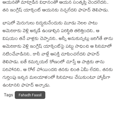
ఆయ‌న‌తో మాట్లాడిన విధానంతో ఆయ‌న సంతృప్తి చెంద‌లేద‌ని..
త‌న ఇంగ్లిష్ యాక్సెంట్ ఆయ‌న‌కు న‌చ్చ‌లేద‌ని ఫాహ‌ద్ తెలిపాడు.
భాష‌లో మెరుగులు దిద్దుకునేందుకు మూడు నెల‌ల పాటు
అమెరికాకు వెళ్లి అక్క‌డే ఉండాల్సిన ప‌రిస్థితి త‌లెత్తింద‌ని.. ఆ
విష‌యం త‌నే వాళ్ల‌కు చెప్పాన‌ని.. అన్నీ అనుకున్న‌ట్లు జ‌రిగితే తాను
అమెరికాకు వెళ్లి ఇంగ్లిష్ యాక్సెంట్‌పై ప‌ట్టు సాధించి ఆ సినిమాలో
న‌టించేవాడిన‌ని.. కానీ వాళ్లే ఆస‌క్తి చూపించ‌లేద‌ని ఫాహ‌ద్
తెలిపాడు. ఐతే క‌మ‌ర్షియ‌ల్ కోణంలో చూస్తే ఆ పాత్ర‌కు తాను
స‌రిపోన‌ని.. ఆ రోల్ పోయింద‌ని త‌న‌కు చింత ఏమీ లేద‌ని.. త‌న‌కు
గుర్తింపు ఇచ్చిన‌ మ‌ల‌యాళంలో సినిమాలు చేసుకుంటూ హ్యాపీగా
ఉంటాన‌ని ఫాహ‌ద్ అన్నాడు.
Tags
Fahadh Faasil