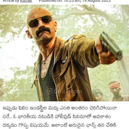
Article by
Kumar
Published on: 10:25 am, 19 August 2025
ఇప్పుడు ఫిలిం ఇండ‌స్ట్రీల మ‌ధ్య ఎంత అంత‌రం చెరిగిపోయినా
స‌రే.. ఓ భార‌తీయ న‌టుడికి హాలీవుడ్ సినిమాలో అవ‌కాశం
ద‌క్క‌డం గొప్ప విష‌య‌మే. అలాంటి అరుదైన ఛాన్స్ త‌న చేతికి