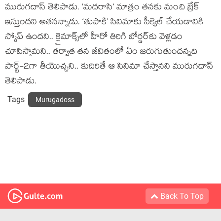
మురుగదాస్ తెలిపాడు. ‘మదరాసి’ మాత్రం తనకు మంచి బ్రేక్
ఇస్తుందని అతనన్నాడు. ‘తుపాకి’ సినిమాకు సీక్వెల్ చేయడానికి
స్కోప్ ఉందని.. క్లైమాక్స్‌లో హీరో తిరిగి బోర్డర్‌కు వెళ్లడం
చూపిస్తామని.. తర్వాత తన జీవితంలో ఏం జరుగుతుందన్నది
పార్ట్-2గా తీయొచ్చని.. కుదిరితే ఆ సినిమా చేస్తానని మురుగదాస్
తెలిపాడు.
Tags
Murugadoss
Back To Top