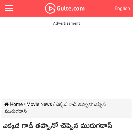
English
Home
/
Movie News
/
ఎక్కడ గాడి తప్పానో చెప్పిన
మురుగదాస్
ఎక్కడ గాడి తప్పానో చెప్పిన మురుగదాస్