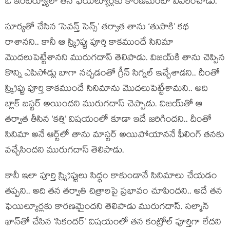
ఓ ఇంటర్వ్యూలో తన ఫెయిల్యూర్లకు కారణమేంటో వివరించాడు.
సూర్యతో చేసిన ‘సెవన్త్ సెన్స్’ తర్వాత తాను ‘తుపాకి’ కథ
రాశానని.. కానీ ఆ స్క్రిప్టు పూర్తి కాకముందే సినిమా
మొదలుపెట్టేశానని మురుగదాస్ తెలిపాడు. విజయ్‌కి తాను చెప్పిన
కొన్ని ఎపిసోడ్లు బాగా నచ్చడంతో గ్రీన్ సిగ్నల్ ఇచ్చేశాడని.. దీంతో
స్క్రిప్టు పూర్తి కాకముందే సినిమాను మొదలుపెట్టేశామని.. అది
బ్లాక్ బస్టర్ అయిందని మురుగదాస్ చెప్పాడు. విజయ్‌తో ఆ
తర్వాత తీసిన ‘కత్తి’ విషయంలో కూడా ఇదే జరిగిందని.. దీంతో
సినిమా అనే ఆర్ట్‌లో తాను మాస్టర్ అయిపోయాననే ఫీలింగ్ తనకు
వచ్చేసిందని మురుగదాస్ తెలిపాడు.
కానీ ఇలా పూర్తి స్క్రిప్టులు సిద్ధం కాకుండానే సినిమాలు చేయడం
తప్పని.. అది తన తర్వాతి చిత్రాలపై ప్రభావం చూపిందని.. అదే తన
ఫెయిల్యూర్లకు కారణమైందని తెలిపాడు మురుగదాస్. సల్మాన్
ఖాన్‌తో చేసిన ‘సికందర్’ విషయంలో తన కంట్రోల్ పూర్తిగా లేదని