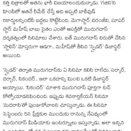
కత్తి చిత్రాలతో అతను భారీ విజయాలందుకున్నాడు. ‘గజిని’ని
హిందీలో అతనే రీమేక్ చేస్తే అది అప్పటి బాలీవుడ్
రికార్డులన్నింటినీ బద్దలు కొట్టేసింది. మెగాస్టార్ చిరంజీవి, సూపర్
స్టార్ మహేష్ బాబు సైతం ఎంతో ఆసక్తితో మురుగదాస్
దర్శకత్వంలో సినిమాలు చేశారు. ఐతే మురుగదాస్ చిరుతో చేసిన
‘స్టాలిన్’ మోస్తరుగా ఆడగా.. మహేష్‌తో తీసిన ‘స్పైడర్’ డిజాస్టర్
అయింది.
‘స్పైడర్’ తర్వాత మురుగదాస్‌కు ఏ సినిమా కలిసి రాలేదు. సర్కార్,
దర్బార్, సికందర్.. ఇలా ఒకదాన్ని మించి ఒకటి డిజాస్టర్
అయ్యాయి. ‘సికందర్’ చూశాక మురుగదాస్ పూర్తిగా టచ్
కోల్పోయాడనిపించింది. ఇప్పుడు శివకార్తికేయన్ సినిమా
‘మదరాసి’తో పుంజుకోవాలని చూస్తున్నాడు. ఈ సినిమా
సెప్టెంబరు 5న ప్రేక్షకుల ముందుకు రానున్న నేపథ్యంలో
మురుగదాస్ మీడియాకు ఇంటర్వ్యూలు ఇస్తున్నాడు. అలా ఇచ్చిన