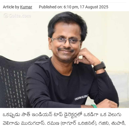
Article by
Kumar
Published on: 6:10 pm, 17 August 2025
ఒకప్పుడు సౌత్ ఇండియన్ టాప్ డైరెక్టర్లలో ఒకడిగా ఒక వెలుగు
వెలిగాడు మురుగదాస్. రమణ (ఠాగూర్ ఒరిజినల్), గజిని, తుపాకి,