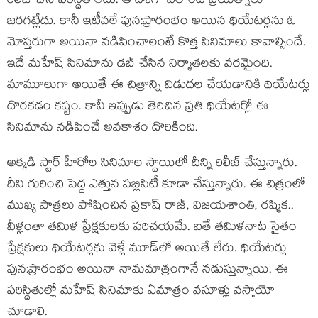
రిలీజ్ చేసే పరిస్థితి లేదు. ఆ దిశగా ఎలాంటి ప్రయత్నాలు
జరగట్లేదు. కానీ ఇటీవలే పున:ప్రారంభం అయిన థియేటర్లను ఓ
మోస్తరుగా అయినా నడిపించాలంటే కొత్త సినిమాలు కావాల్సిందే.
ఇదే మహేష్ సినిమాను డబ్ చేసిన నిర్మాతలకు వరమైంది.
మామూలుగా అయితే ఈ చిత్రాన్ని విడుదల చేయడానికి థియేటర్లు
దొరకడం కష్టం. కానీ ఇప్పుడు తెరిచిన ప్రతి థియేటర్లో ఈ
సినిమాను నడిపించే అవకాశం దొరికింది.
అక్కడి స్టార్ హీరోల సినిమాల స్థాయిలో దీన్ని రిలీజ్ చేస్తున్నారు.
దీని గురించి పెద్ద ఎత్తున పబ్లిసిటీ కూడా చేస్తున్నారు. ఈ చిత్రంలో
ముఖ్య పాత్రలు పోషించిన ప్రకాష్ రాజ్, విజయశాంతి, రష్మిక..
వీళ్లంతా తమిళ ప్రేక్షకులకు పరిచయమే. ఐతే తమిళనాట సైతం
ప్రేక్షకులు థియేటర్లకు వెళ్లే మూడ్‌లో అయితే లేరు. థియేటర్లు
పున:ప్రారంభం అయినా నామమాత్రంగానే నడుస్తున్నాయి. ఈ
పరిస్థితుల్లో మహేష్ సినిమాకు ఏమాత్రం వసూళ్లు వస్తాయో
చూడాలి.