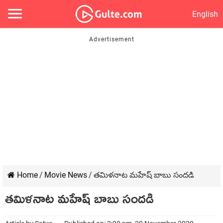
English
Home
/
Movie News
/
తమిళనాట మహేష్ బాబు సందడి
తమిళనాట మహేష్ బాబు సందడి