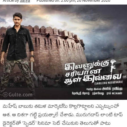
Article by
Satya
Published on: 2:00 pm, 20 November 2020
మహేష్ బాబుకు తమిళ మార్కెట‌్‌ను కొల్లగొట్టాలని ఎప్పట్నుంచో
ఆశ. ఆ దిశగా గట్టి ప్రయత్నాలే చేశాడు. మురుగదాస్ లాంటి టాప్
డైరెక్టర్‌తో ‘స్పైడర్’ సినిమా సెట్ చేసుకుని‌ తెలుగుతో పాటు