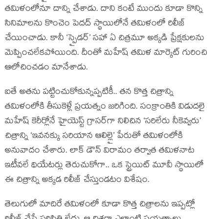
తమిళంలోనూ దాన్ని చేశాడు. దాని కంటే ముందు కూడా కొన్ని
సినిమాలను కొంచెం పెదద్ స్థాయిలోనే తమిళంలో రిలీజ్
చేయించాడు. కానీ ‘స్పైడర్’ సహా ఏ చిత్రమూ అక్కడి ప్రేక్షకులను
మెప్పించలేకపోయింది. దీంతో మహేష్ తమిళ మార్కెట్ గురించి
ఆలోచించడం మానేశాడు.
ఐతే అతను పట్టించుకోకున్నప్పటికీ.. తన కొత్త చిత్రాన్ని
తమిళంలోకి తీసుకెళ్లే ప్రయత్నం జరిగింది. సంక్రాంతికి విడుదలై
మహేష్ కెరీర్లోనే హైయెస్ట్ గ్రాసర్‌గా నిలిచిన ‘సరిలేరు నీకెవ్వరు’
చిత్రాన్ని ‘ఇవనక్కు సరియాన ఆలిల్లై’ పేరుతో తమిళంలోకి
అనువాదం చేశారు. లాక్ డౌన్ విరామం తర్వాత తమిళనాట
ఇటీవలే థియేటర్లు తెరుచుకోగా.. ఒక స్ట్రెయిట్ మూవీ స్థాయిలో
ఈ చిత్రాన్ని అక్కడ రిలీజ్ చేస్తుండటం విశేషం.
తెలుగులో మాదిరే తమిళంలో కూడా కొత్త చిత్రాలను ఇప్పట్లో