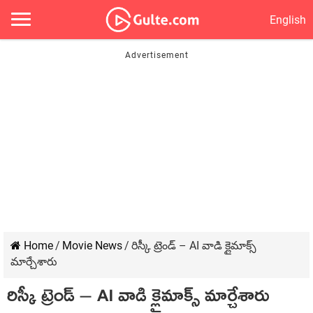
English
Home
/
Movie News
/
రిస్కీ ట్రెండ్ – AI వాడి క్లైమాక్స్
మార్చేశారు
రిస్కీ ట్రెండ్ – AI వాడి క్లైమాక్స్ మార్చేశారు