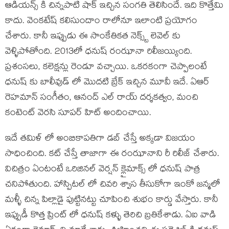
ఆడియన్స్ కి చిన్నపాటి షాక్ ఇచ్చిన సంగతి తెలిసిందే. ఇది కొత్తేమి
కాదు. వెంకటేష్ కలిసుందాం రాలోనూ ఇలాంటి ప్రయోగం
చేశారు. కానీ ఇప్పుడు ఈ సాంకేతికత నెక్స్ట్ లెవెల్ కు
వెళ్ళిపోతోంది. 2013లో ధనుష్ రంఝానా రిలీజయ్యింది.
ప్రశంసలు, కలెక్షన్లు రెండూ వచ్చాయి. ఒకరకంగా చెప్పాలంటే
ధనుష్ కు బాలీవుడ్ లో మొదటి బ్రేక్ ఇచ్చిన మూవీ ఇదే. ఏఆర్
రెహమాన్ సంగీతం, ఆనంద్ ఎల్ రాయ్ దర్శకత్వం, మంచి
కంటెంట్ వెరసి సూపర్ హిట్ అందించాయి.
ఇదే తమిళ్ లో అంబికాపతిగా డబ్ చేస్తే అక్కడా విజయం
సాధించింది. కట్ చేస్తే తాజాగా ఈ రంఝానాని రీ రిలీజ్ చేశారు.
విచిత్రం ఏంటంటే ఒరిజినల్ వెర్షన్ క్లైమాక్స్ లో ధనుష్ పాత్ర
చనిపోతుంది. హాస్పిటల్ లో చివరి శ్వాస తీసుకోగా ఇంకో జన్మలో
మళ్ళీ చిన్న పిల్లాడై పుట్టినట్టు చూపించి శుభం కార్డు వేస్తారు. కానీ
ఇప్పుడీ కొత్త ప్రింట్ లో ధనుష్ కళ్ళు తెరిచి బ్రతికేశాడు. ఏఐ వాడి