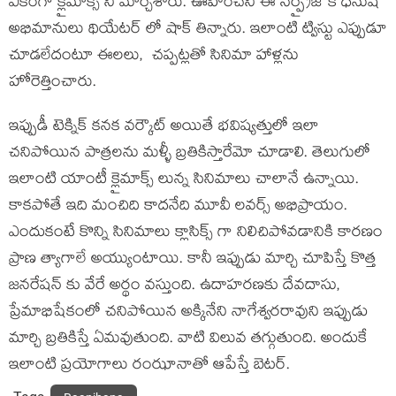
ఏకంగా క్లైమాక్స్ ని మార్చేశారు. ఊహించని ఈ సర్ప్రైజ్ కి ధనుష్
అభిమానులు థియేటర్ లో షాక్ తిన్నారు. ఇలాంటి ట్విస్టు ఎప్పుడూ
చూడలేదంటూ ఈలలు, చప్పట్లతో సినిమా హాళ్లను
హోరెత్తించారు.
ఇప్పుడీ టెక్నిక్ కనక వర్కౌట్ అయితే భవిష్యత్తులో ఇలా
చనిపోయిన పాత్రలను మళ్ళీ బ్రతికిస్తారేమో చూడాలి. తెలుగులో
ఇలాంటి యాంటీ క్లైమాక్స్ లున్న సినిమాలు చాలానే ఉన్నాయి.
కాకపోతే ఇది మంచిది కాదనేది మూవీ లవర్స్ అభిప్రాయం.
ఎందుకంటే కొన్ని సినిమాలు క్లాసిక్స్ గా నిలిచిపోవడానికి కారణం
ప్రాణ త్యాగాలే అయ్యుంటాయి. కానీ ఇప్పుడు మార్చి చూపిస్తే కొత్త
జనరేషన్ కు వేరే అర్థం వస్తుంది. ఉదాహరణకు దేవదాసు,
ప్రేమాభిషేకంలో చనిపోయిన అక్కినేని నాగేశ్వరరావుని ఇప్పుడు
మార్చి బ్రతికిస్తే ఏమవుతుంది. వాటి విలువ తగ్గుతుంది. అందుకే
ఇలాంటి ప్రయోగాలు రంఝానాతో ఆపేస్తే బెటర్.