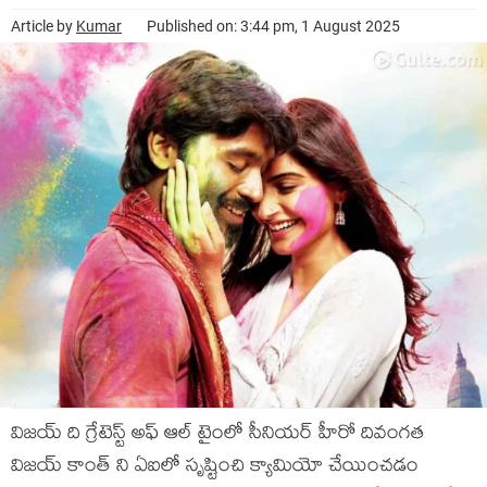
Article by
Kumar
Published on: 3:44 pm, 1 August 2025
విజయ్ ది గ్రేటెస్ట్ అఫ్ ఆల్ టైంలో సీనియర్ హీరో దివంగత
విజయ్ కాంత్ ని ఏఐలో సృష్టించి క్యామియో చేయించడం