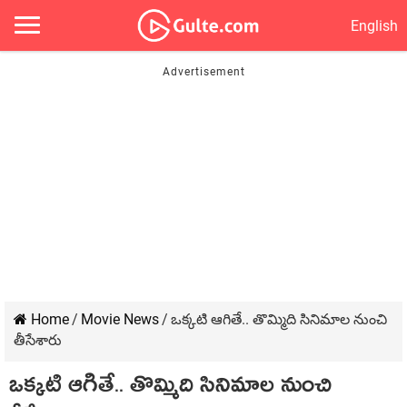
English
Home
/
Movie News
/
ఒక్కటి ఆగితే.. తొమ్మిది సినిమాల నుంచి
తీసేశారు
ఒక్కటి ఆగితే.. తొమ్మిది సినిమాల నుంచి