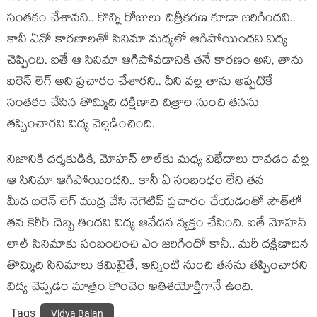
సంతకం చేశానని.. కొన్ని రోజులు చిత్రీకరణ కూడా జరిగిందని..
కానీ ఏవో కారణాలతో సినిమా మధ్యలో ఆగిపోయిందని విద్య
చెప్పింది. ఐతే ఆ సినిమా ఆగిపోవడానికి తనే కారణం అని, తాను
ఐరెన్ లెగ్ అని ప్రచారం చేశారని.. దీని వల్ల తాను అప్పటికే
సంతకం చేసిన తొమ్మిది దక్షిణాది చిత్రాల నుంచి తనను
తప్పించారని విద్య వెల్లడించింది.
నిజానికి దర్శకుడికి, మోహన్ లాల్‌కు మధ్య విభేదాలు రావడం వల్ల
ఆ సినిమా ఆగిపోయిందని.. కానీ ఏ సంబంధం లేని తన
మీద ఐరెన్ లెగ్ ముద్ర వేసి నెగెటివ్ ప్రచారం చేయడంతో సౌత్‌లో
తన కెరీర్ దెబ్బ తిందని విద్య ఆవేదన వ్యక్తం చేసింది. ఐతే మోహన్
లాల్‌ సినిమాకు సంబంధించి ఏం జరిగిందో కానీ.. మరీ దక్షిణాదిన
తొమ్మిది సినిమాలు కమిటైతే, అన్నింటి నుంచి తనను తప్పించారని
విద్య చెప్పడం మాత్రం కొంచెం అతిశయోక్తిగానే ఉంది.
Tags
Vidya Balan