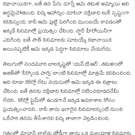
కథానాయికగా. ఐతే తన పేరు చూస్తే ఆమె తమిళ అమ్మాయి అని
అర్థమైపోతుంది. విద్య ఆహార్యం చూసినా దక్షిణాది లుక్ స్పష్టంగా
కనిపిస్తుంది. కానీ ఆమె పుట్టి పెరిగింది ముంబయే కావడంతో
అక్కడే సినిమాల్లో ప్రయత్నం చేసింది. స్టార్ హీరోయిన్‌గా
ఎదిగింది. ఐతే సౌత్ సినిమాలకు సూటయ్యే కథానాయిక
అయినప్పటికీ ఆమె ఇక్కడ పెద్దగా సినిమాలు చేయలేదు.
తెలుగులో నందమూరి బాలకృష్ణతో ‘యన్.టి.ఆర్’, తమిళంలో
అజిత్‌తో ‘నీర్కొండ పార్వై’ లాంటి సినిమాల్లో మాత్రమే కనిపించింది.
అది కూడా కెరీర్లో లేటు వయసులో ఆమె ఇక్కడ ఈ చిత్రాలు
చేసింది. ఐతే తనకు దక్షిణాది సినిమాల్లో నటించకూడదనేమీ
లేదని.. కెరీర్లో ప్రైమ్‌లో ఉండగానే ఇక్కడ అవకాశాల కోసం
ప్రయత్నించానని.. కానీ తాను ఖరారైన సినిమాలన్నింటి నుంచి
ఒకేసారి తనను తీసేశారని విద్య తాజాగా వెల్లడించింది.
గతంలో మోహన్ లాల్‌కు జోడీగా తాను ఒక మలయాళ సినిమాకు