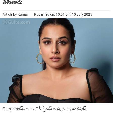
తీసేశారు
Article by
Kumar
Published on: 10:51 pm, 10 July 2025
విద్యా బాలన్.. లెజెండరీ స్టేటస్ తెచ్చుకున్న బాలీవుడ్