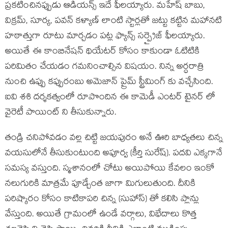
ప్రకటించినప్పుడు ఆడియన్స్ ఇదే ఫీలయ్యారు. మహేష్ బాబు,
విక్రమ్, సూర్య, పవన్ కళ్యాణ్ లాంటి స్టార్లతో జట్టు కట్టిన మహానటి
హఠాత్తుగా రూటు మార్చడం పట్ల ఫ్యాన్స్ సర్ప్రైజ్ ఫీలయ్యారు.
అయితే ఈ కాంబినేషన్ థియేటర్ కోసం కాకుండా ఓటిటికి
పరిమితం చేయడం గమనించాల్సిన విషయం. నిన్న అర్ధరాత్రి
నుంచి ఉప్పు కప్పురంబు అమెజాన్ ప్రైమ్ స్ట్రీమింగ్ కు వచ్చేసింది.
ఐవి శశి దర్శకత్వంలో రూపొందిన ఈ కామెడీ ఎంటర్ టైనర్ లో
వైరెటీ పాయింట్ ని తీసుకున్నారు.
తండ్రి చనిపోవడం వల్ల చిట్టి జయపురం అనే ఊరి బాధ్యతలు చిన్న
వయసులోనే తీసుకుంటుంది అపూర్వ (కీర్తి సురేష్). పదవి ఎక్కగానే
సమస్య వస్తుంది. స్మశానంలో చోటు అయిపోయి కేవలం ఇంకో
నలుగురికి మాత్రమే పూడ్చేంత జాగా మిగులుతుంది. దీనికి
పరిష్కారం కోసం కాటికాపరి చిన్న (సుహాస్) తో కలిసి ప్లాన్లు
వేస్తుంది. అయితే గ్రామంలో ఉండే వర్గాలు, విభేదాలు కొత్త