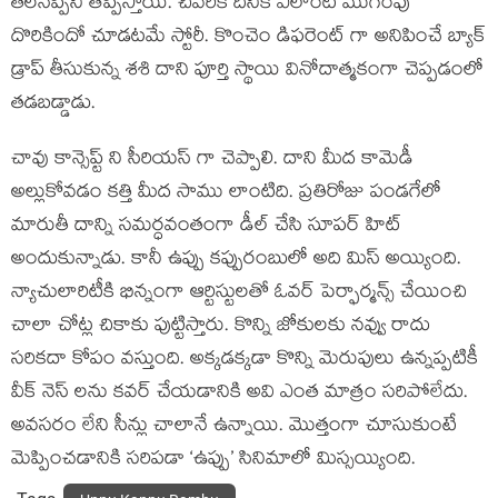
తలనెప్పిని తెప్పిస్తాయి. చివరికి దీనికి ఎలాంటి ముగింపు
దొరికిందో చూడటమే స్టోరీ. కొంచెం డిఫరెంట్ గా అనిపించే బ్యాక్
డ్రాప్ తీసుకున్న శశి దాని పూర్తి స్థాయి వినోదాత్మకంగా చెప్పడంలో
తడబడ్డాడు.
చావు కాన్సెప్ట్ ని సీరియస్ గా చెప్పాలి. దాని మీద కామెడీ
అల్లుకోవడం కత్తి మీద సాము లాంటిది. ప్రతిరోజు పండగేలో
మారుతీ దాన్ని సమర్ధవంతంగా డీల్ చేసి సూపర్ హిట్
అందుకున్నాడు. కానీ ఉప్పు కప్పురంబులో అది మిస్ అయ్యింది.
న్యాచులారిటీకి భిన్నంగా ఆర్టిస్టులతో ఓవర్ పెర్ఫార్మన్స్ చేయించి
చాలా చోట్ల చికాకు పుట్టిస్తారు. కొన్ని జోకులకు నవ్వు రాదు
సరికదా కోపం వస్తుంది. అక్కడక్కడా కొన్ని మెరుపులు ఉన్నప్పటికీ
వీక్ నెస్ లను కవర్ చేయడానికి అవి ఎంత మాత్రం సరిపోలేదు.
అవసరం లేని సీన్లు చాలానే ఉన్నాయి. మొత్తంగా చూసుకుంటే
మెప్పించడానికి సరిపడా ‘ఉప్పు’ సినిమాలో మిస్సయ్యింది.