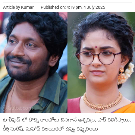
Article by
Kumar
Published on: 4:19 pm, 4 July 2025
టాలీవుడ్ లో కొన్ని కాంబోలు వినగానే ఆశ్చర్యం, షాక్ కలిగిస్తాయి.
కీర్తి సురేష్, సుహాస్ కలయికలో ఉప్పు కప్పురంబు