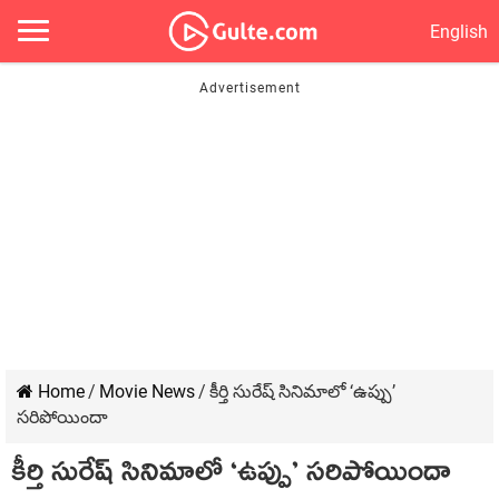
English
Home
/
Movie News
/
కీర్తి సురేష్ సినిమాలో ‘ఉప్పు’
సరిపోయిందా
కీర్తి సురేష్ సినిమాలో ‘ఉప్పు’ సరిపోయిందా