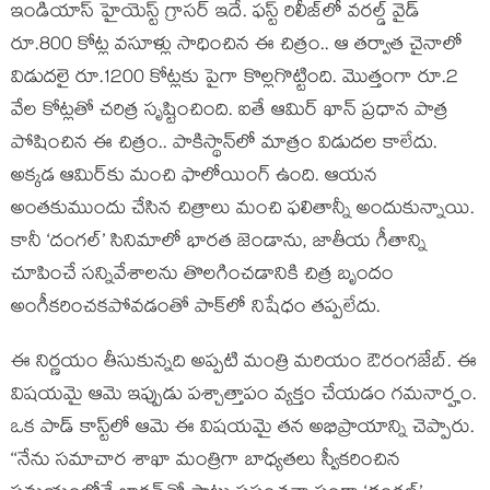
ఇండియాస్ హైయెస్ట్ గ్రాసర్ ఇదే. ఫస్ట్ రిలీజ్‌లో వరల్డ్ వైడ్
రూ.800 కోట్ల వసూళ్లు సాధించిన ఈ చిత్రం.. ఆ తర్వాత చైనాలో
విడుదలై రూ.1200 కోట్లకు పైగా కొల్లగొట్టింది. మొత్తంగా రూ.2
వేల కోట్లతో చరిత్ర సృష్టించింది. ఐతే ఆమిర్ ఖాన్ ప్రధాన పాత్ర
పోషించిన ఈ చిత్రం.. పాకిస్థాన్‌లో మాత్రం విడుదల కాలేదు.
అక్కడ ఆమిర్‌కు మంచి ఫాలోయింగ్ ఉంది. ఆయన
అంతకుముందు చేసిన చిత్రాలు మంచి ఫలితాన్నీ అందుకున్నాయి.
కానీ ‘దంగల్’ సినిమాలో భారత జెండాను, జాతీయ గీతాన్ని
చూపించే సన్నివేశాలను తొలగించడానికి చిత్ర బృందం
అంగీకరించకపోవడంతో పాక్‌లో నిషేధం తప్పలేదు.
ఈ నిర్ణయం తీసుకున్నది అప్పటి మంత్రి మరియం ఔరంగజేబ్. ఈ
విషయమై ఆమె ఇప్పుడు పశ్చాత్తాపం వ్యక్తం చేయడం గమనార్హం.
ఒక పాడ్ కాస్ట్‌లో ఆమె ఈ విషయమై తన అభిప్రాయాన్ని చెప్పారు.
‘‘నేను సమాచార శాఖా మంత్రిగా బాధ్యతలు స్వీకరించిన