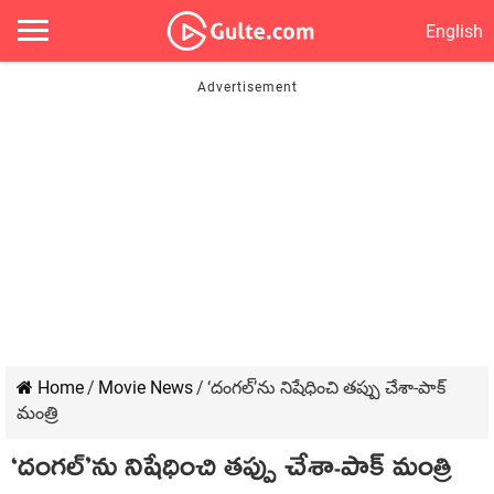
English
Home
/
Movie News
/
‘దంగల్‌’ను నిషేధించి తప్పు చేశా-పాక్
మంత్రి
‘దంగల్‌’ను నిషేధించి తప్పు చేశా-పాక్ మంత్రి