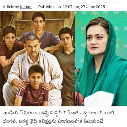
Article by
Kumar
Published on: 12:07 pm, 27 June 2025
ఇండియన్ ఫిలిం ఇండస్ట్రీ హిస్టరీలోనే అతి పెద్ద హిట్లలో ఒకటి..
దంగల్. వరల్డ్ వైడ్ కలెక్షన్లను పరిగణనలోకి తీసుకుంటే