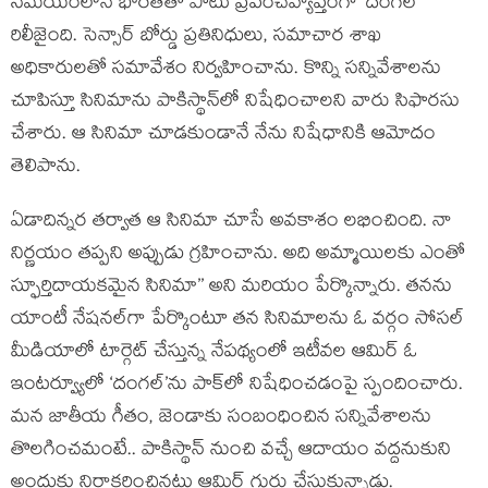
సమయంలోనే భారత్‌తో పాటు ప్రపంచవ్యాప్తంగా ‘దంగల్’
రిలీజైంది. సెన్సార్ బోర్డు ప్రతినిధులు, సమాచార శాఖ
అధికారులతో సమావేశం నిర్వహించాను. కొన్ని సన్నివేశాలను
చూపిస్తూ సినిమాను పాకిస్థాన్‌లో నిషేధించాలని వారు సిఫారసు
చేశారు. ఆ సినిమా చూడకుండానే నేను నిషేధానికి ఆమోదం
తెలిపాను.
ఏడాదిన్నర తర్వాత ఆ సినిమా చూసే అవకాశం లభించింది. నా
నిర్ణయం తప్పని అప్పుడు గ్రహించాను. అది అమ్మాయిలకు ఎంతో
స్ఫూర్తిదాయకమైన సినిమా’’ అని మరియం పేర్కొన్నారు. తనను
యాంటీ నేషనల్‌గా పేర్కొంటూ తన సినిమాలను ఓ వర్గం సోసల్
మీడియాలో టార్గెట్ చేస్తున్న నేపథ్యంలో ఇటీవల ఆమిర్ ఓ
ఇంటర్వ్యూలో ‘దంగల్’ను పాక్‌లో నిషేధించడంపై స్పందించారు.
మన జాతీయ గీతం, జెండాకు సంబంధించిన సన్నివేశాలను
తొలగించమంటే.. పాకిస్థాన్ నుంచి వచ్చే ఆదాయం వద్దనుకుని
అందుకు నిరాకరించినట్లు ఆమిర్ గుర్తు చేసుకున్నాడు.