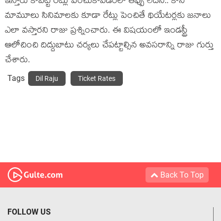
ఇస్తారు కాబట్టి రేట్లు పెంచుకోవడంలో తప్పు లేదని.. కానీ
మామూలు సినిమాలకు కూడా రేట్లు పెంచితే థియేటర్లకు జనాలు
ఎలా వస్తారని రాజు ప్రశ్నించారు. ఈ విషయంలో ఇండస్ట్రీ
ఆలోచించి దిద్దుబాటు చర్యలు చేపట్టాల్సిన అవసరాన్ని రాజు గుర్తు
చేశారు.
Tags
Dil Raju
Ticket Rates
Back To Top
FOLLOW US