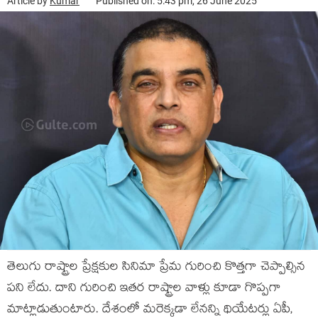
Article by
Kumar
Published on: 5:43 pm, 26 June 2025
తెలుగు రాష్ట్రాల ప్రేక్షకుల సినిమా ప్రేమ గురించి కొత్తగా చెప్పాల్సిన
పని లేదు. దాని గురించి ఇతర రాష్ట్రాల వాళ్లు కూడా గొప్పగా
మాట్లాడుతుంటారు. దేశంలో మరెక్కడా లేనన్ని థియేటర్లు ఏపీ,