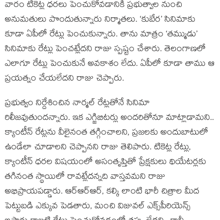
వారం టికెట్ల ధరలు పెంచుకోవడానికి ప్రభుత్వాల నుంచి
అనుమతులు పొందుతున్నారు నిర్మాతలు. ‘కుబేర’ సినిమాకు
కూడా ఏపీలో రేట్లు పెంచుకున్నారు. తాను మాత్రం ‘తమ్ముడు’
సినిమాకు రేట్లు పెంచట్లేదని రాజు స్పష్టం చేశారు. తెలంగాణలో
ఎలాగూ రేట్లు పెంచుకునే అవకాశం లేదు. ఏపీలో కూడా తాము ఆ
ప్రయత్నం చేయలేదని రాజు చెప్పారు.
ప్రభుత్వం నిర్దేశించిన నార్మల్ రేట్లతోనే సినిమా
రిలీజవుతుందన్నారు. ఇక ఎగ్జిబిటర్లు అందరితోనూ మాట్లాడామని..
క్యాంటీన్ రేట్లను వీలైనంత తగ్గించాలని, ప్రజలకు అందుబాటులో
ఉండేలా చూడాలని చెప్పానని రాజు తెలిపారు. టికెట్ల రేట్లు,
క్యాంటీన్ ధరల విషయంలో అసంతృప్తితో ప్రేక్షకులు థియేటర్లకు
తగినంత స్థాయిలో రావట్లేదన్నది వాస్తవమని రాజు
అభిప్రాయపడ్డారు. ఆర్ఆర్ఆర్, కల్కి లాంటి భారీ చిత్రాల మీద
పెట్టుబడి ఎక్కువ పెడతారు, మంచి విజువల్ ఎక్స్‌పీరియెన్స్