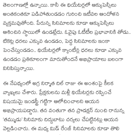
తెలంగాణల్లో ఉన్నాయి. కానీ ఈ థియేటర్లలో ఆక్యుపెన్సీలు
అంతకంతకూ పడిపోతుండడం గురించి ఇటీవల ఆందోళన
వ్యక్తమవుతోంది. పేరున్న సినిమాలకు కూడా ఆక్యుపెన్సీలు
ఆశించిన స్థాయిలో ఉండట్లేదు. ఓవైపు ఓటీటీల ప్రభావానికి తోడు..
టికెట్ల ధరలు ఎక్కువ ఉండడం, పెద్ద సినిమాలకు ఇంకా
పెంచేస్తుండడం.. థియేటర్లలో క్యాంటీన్ల ధరలు కూడా ఎక్కువ
ఉండడం ప్రతికూలంగా మారుతోందనే అభిప్రాయాలు బలంగా
వినిపిస్తున్నాయి.
ఈ నేపథ్యంలో అగ్ర నిర్మాత దిల్ రాజు ఈ అంశంపై కీలక
వ్యాఖ్యలు చేశారు. ప్రేక్షకులను మళ్లీ థియేటర్లకు రప్పించే
విషయమై ఇండస్ట్రీ గట్టిగా ఆలోచించాలని ఆయన
అభిప్రాయపడ్డారు. తన వంతుగా తన ప్రొడక్షన్ నుంచి రానున్న
‘తమ్ముడు’ సినిమాకు దిద్దుబాటు చర్యలు చేపట్టినట్లు ఆయన
వెల్లడించారు. ఈ మధ్య మిడ్ రేంజ్ సినిమాలకు కూడా తొలి