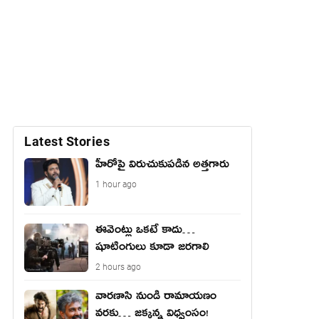
Latest Stories
హీరోపై విరుచుకుపడిన అత్తగారు
1 hour ago
ఈవెంట్లు ఒకటే కాదు…
షూటింగులు కూడా జరగాలి
2 hours ago
వారణాసి నుండి రామాయణం
వరకు… జక్కన్న విధ్వంసం!