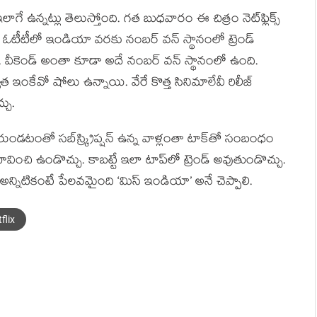
ే ఉన్నట్లు తెలుస్తోంది. గత బుధవారం ఈ చిత్రం నెట్‌ఫ్లిక్స్
ి ఆ ఓటీటీలో ఇండియా వరకు నంబర్ వన్ స్థానంలో ట్రెండ్
. వీకెండ్ అంతా కూడా అదే నంబర్ వన్‌ స్థానంలో ఉంది.
త ఇంకేవో షోలు ఉన్నాయి. వేరే కొత్త సినిమాలేవీ రిలీజ్
చు.
 పేరుండటంతో సబ్‌స్క్రిప్షన్ ఉన్న వాళ్లంతా టాక్‌తో సంబంధం
భావించి ఉండొచ్చు. కాబట్టే ఇలా టాప్‌లో ట్రెండ్ అవుతుండొచ్చు.
 అన్నిటికంటే పేలవమైంది ‘మిస్ ఇండియా’ అనే చెప్పాలి.
flix