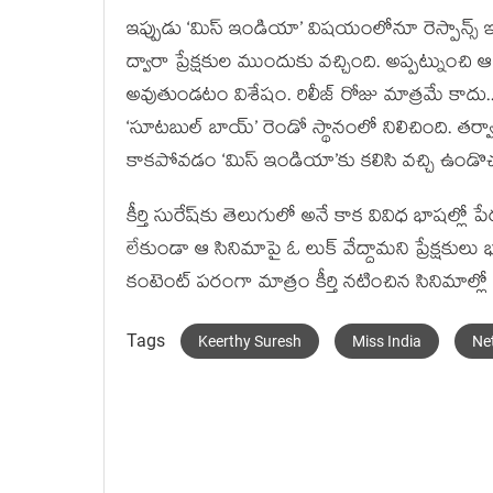
ఇప్పుడు ‘మిస్ ఇండియా’ విషయంలోనూ రెస్పాన్స్ ఇలాగ
ద్వారా ప్రేక్షకుల ముందుకు వచ్చింది. అప్పట్నుంచ
అవుతుండటం విశేషం. రిలీజ్ రోజు మాత్రమే కాదు.
‘సూటబుల్ బాయ్’ రెండో స్థానంలో నిలిచింది. తర్వా
కాకపోవడం ‘మిస్ ఇండియా’కు కలిసి వచ్చి ఉండొచ్
కీర్తి సురేష్‌కు తెలుగులో అనే కాక వివిధ భాషల్లో
లేకుండా ఆ సినిమాపై ఓ లుక్ వేద్దామని ప్రేక్షకులు 
కంటెంట్ పరంగా మాత్రం కీర్తి నటించిన సినిమాల్లో
Tags
Keerthy Suresh
Miss India
Net