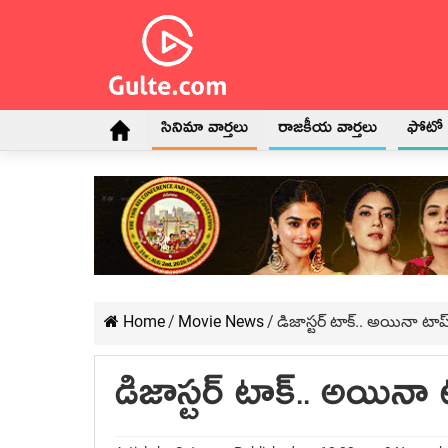
సినిమా వార్తలు
రాజకీయ వార్తలు
ఫోటో గ
Home
/
Movie News
/
డిజాస్టర్ టాక్.. అయినా టాప్
డిజాస్టర్ టాక్.. అయినా 