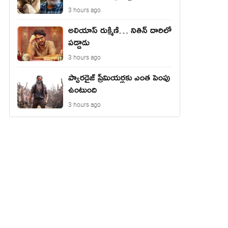
3 hours ago
అలియాస్ రుక్మిణి… నితిన్ దారిలో
పడ్డాడు
3 hours ago
ప్యారడైజ్ ప్రీమియర్లకు ఎంత పెంపు
ఉంటుంది
3 hours ago