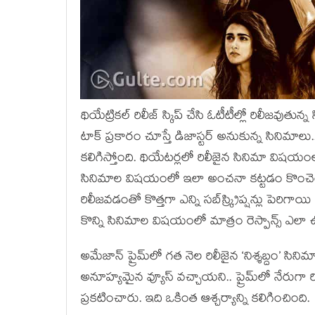
థియేట్రికల్ రిలీజ్ స్కిప్ చేసి ఓటీటీల్లో రిలీజవుతున్
టాక్ ప్రకారం చూస్తే డిజాస్టర్ అనుకున్న సినిమాల
కలిగిస్తోంది. థియేటర్లలో రిలీజైన సినిమా విషయంలో అయ
సినిమాల విషయంలో ఇలా అంచనా కట్టడం కొంచెం కష్
రిలీజవడంతో కొత్తగా ఎన్ని సబ్‌స్క్రిప్షన్లు పెరి
కొన్ని సినిమాల విషయంలో మాత్రం రెస్పాన్స్ ఎల
అమేజాన్ ప్రైమ్‌లో గత నెల రిలీజైన ‘నిశ్శబ్దం’ సినిమ
అనూహ్యమైన వ్యూస్ వచ్చాయని.. ప్రైమ్‌లో నేరుగా ర
ప్రకటించారు. ఇది ఒకింత ఆశ్చర్యాన్ని కలిగించింది.