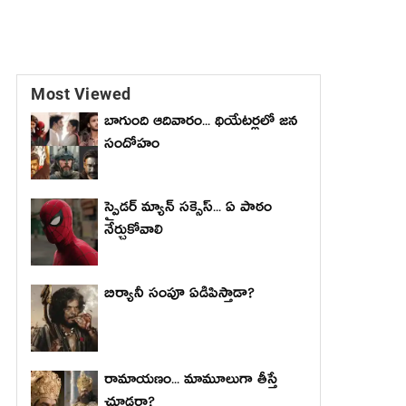
Most Viewed
బాగుంది ఆదివారం... థియేటర్లలో జన
సందోహం
స్పైడర్ మ్యాన్ సక్సెస్... ఏ పాఠం
నేర్చుకోవాలి
బిర్యానీ సంపూ ఏడిపిస్తాడా?
రామాయణం... మామూలుగా తీస్తే
చూడరా?