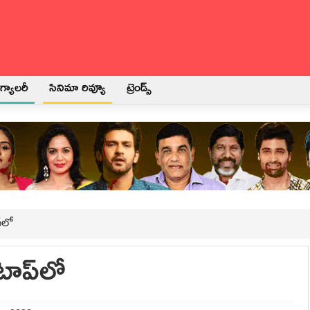
్యాలరీ
సినిమా రివ్యూ
ట్రెండ్స్
‌లో
టాప్‌లో