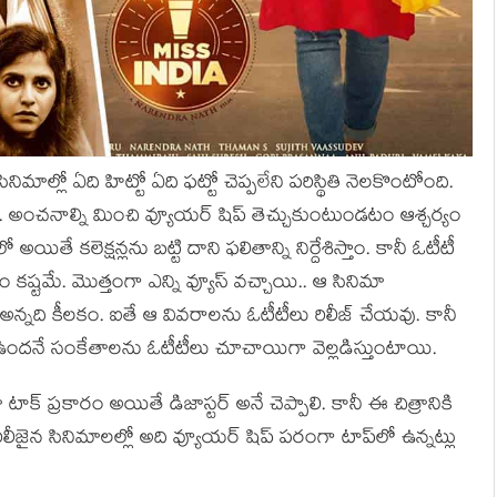
న సినిమాల్లో ఏది హిట్టో ఏది ఫట్టో చెప్పలేని పరిస్థితి నెలకొంటోంది.
ు.. అంచనాల్ని మించి వ్యూయర్ షిప్‌ తెచ్చుకుంటుండటం ఆశ్చర్యం
ితే కలెక్షన్లను బట్టి దాని ఫలితాన్ని నిర్దేశిస్తాం. కానీ ఓటీటీ
టమే. మొత్తంగా ఎన్ని వ్యూస్ వచ్చాయి.. ఆ సినిమా
గాయి అన్నది కీలకం. ఐతే ఆ వివరాలను ఓటీటీలు రిలీజ్ చేయవు. కానీ
ా ఉందనే సంకేతాలను ఓటీటీలు చూచాయిగా వెల్లడిస్తుంటాయి.
ా టాక్ ప్రకారం అయితే డిజాస్టర్ అనే చెప్పాలి. కానీ ఈ చిత్రానికి
ిలీజైన సినిమాలల్లో అది వ్యూయర్ షిప్ పరంగా టాప్‌లో ఉన్నట్లు