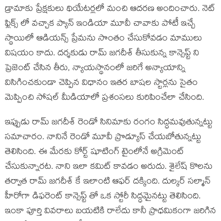
డ్రామాకు ప్రేక్షకులు థియేటర్లలో మంచి ఆదరణ అందించారు. నెట్
ఫ్లిక్స్ లో వచ్చాక ప్యాన్ ఇండియా మూవీ చావాకు పోటీ ఇచ్చే
స్థాయిలో ఆడియన్స్ ప్రేమను సొంతం చేసుకోవడం మాములు
విషయం కాదు. దర్శకుడు రామ్ జగదీశ్ తీసుకున్న కాన్సెప్ట్ ని
ప్రెజెంట్ చేసిన తీరు, న్యాయస్థానంలో జరిగే అన్యాయాన్ని
విసిగించకుండా చెప్పిన విధానం ఇతర బాషల స్టార్లను సైతం
మెప్పించి సోషల్ మీడియాలో ప్రశంసలు కురిపించేలా చేసింది.
ఇప్పుడు రామ్ జగదీశ్ రెండో సినిమాకు రంగం సిద్ధమవుతున్నట్టు
సమాచారం. నానినే రెండో మూవీ ప్రొడ్యూస్ చేయబోతున్నట్టు
తెలిసింది. ఈ మేరకు కోర్ట్ షూటింగ్ టైంలోనే అగ్రిమెంట్
చేసుకున్నారట. నాని ఇలా కమిట్ కావడం అరుదు. శైలేష్ కొలను
తర్వాత రామ్ జగదీశ్ కే ఇలాంటి ఆఫర్ దక్కింది. దుల్కర్ సల్మాన్
హీరోగా డిఫరెంట్ కాన్సెప్ట్ తో ఒక స్టోరీ సిద్ధమైనట్టు తెలిసింది.
ఇంకా పూర్తి వివరాలు బయటికి రాలేదు కానీ ప్రాధమికంగా జరిగిన