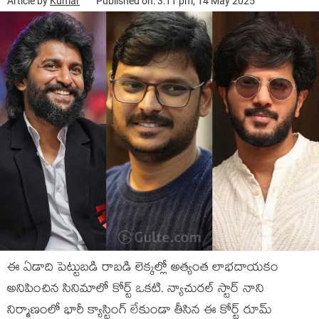
Article by
Kumar
Published on: 3:11 pm, 14 May 2025
ఈ ఏడాది పెట్టుబడి రాబడి లెక్కల్లో అత్యంత లాభదాయకం
అనిపించిన సినిమాలో కోర్ట్ ఒకటి. న్యాచురల్ స్టార్ నాని
నిర్మాణంలో భారీ క్యాస్టింగ్ లేకుండా తీసిన ఈ కోర్ట్ రూమ్