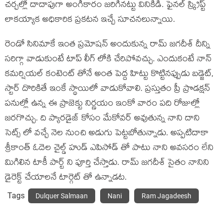
చర్చల్లో దాదాపుగా అంగీకారం జరిగినట్టు వినికిడి. ఫైనల్ స్క్రిప్ట్
లాకయ్యాక అధికారిక ప్రకటన ఇచ్చే సూచనలున్నాయి.
రెండో సినిమాకే ఇంత ప్రమోషన్ అందుకున్న రామ్ జగదీశ్ దీన్ని
సరిగ్గా వాడుకుంటే టాప్ లీగ్ లోకి చేరిపోవచ్చు. ఎందుకంటే నాన్
కమర్షియల్ కంటెంట్ తోనే అంత పెద్ద హిట్టు కొట్టినప్పుడు బడ్జెట్,
స్టార్ దొరికితే ఇంకే స్థాయిలో వాడుకోవాలి. ప్రస్తుతం ప్రీ ప్రొడక్షన్
పనుల్లో ఉన్న ఈ ప్రాజెక్టు నిర్ణయం ఇంకో వారం పది రోజుల్లో
జరగొచ్చు. ది ప్యారడైజ్ కోసం మేకోవర్ అవుతున్న నాని దాని
సెట్స్ లో వచ్చే నెల నుంచి అడుగు పెట్టబోతున్నాడు. అప్పటిదాకా
శ్రీకాంత్ ఓదెల చైల్డ్ హుడ్ ఎపిసోడ్ తో పాటు నాని అవసరం లేని
మిగిలిన టాకీ పార్ట్ ని పూర్తి చేస్తాడు. రామ్ జగదీశ్ సైతం నానిని
డైరెక్ట్ చేయాలనే టార్గెట్ తో ఉన్నాడట.
Tags
Dulquer Salmaan
Nani
Ram Jagadeesh