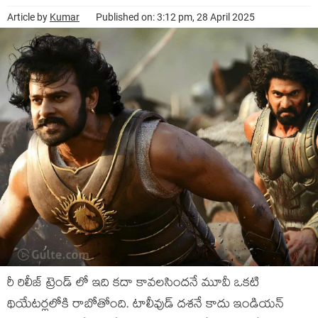
Article by
Kumar
Published on: 3:12 pm, 28 April 2025
రీ రిలీజ్ ట్రెండ్ లో ఇది కదా కావలసిందనే మూవీ ఒకటి
థియేటర్లలోకి రాబోతోంది. టాలీవుడ్ దశనే కాదు ఇండియన్