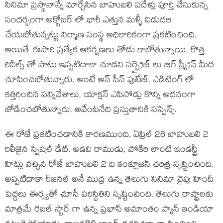
సినిమా ప్రస్థానాన్నే మార్చేసిన బాహుబలి పదేళ్లు పూర్తి చేసుకున్న
సందర్భంగా అక్టోబర్ లో భారీ ఎత్తున మళ్ళీ విడుదల
చేయబోతున్నట్టు నిర్మాణ సంస్థ అధికారికంగా ప్రకటించింది.
అయితే ఈసారి ప్రత్యేక ఆకర్షణలు తోడు కాబోతున్నాయి. కొత్త
రివీల్స్ తో పాటు ఇప్పటిదాకా చూడని సర్ప్రైజ్ లు బిగ్ స్క్రీన్ మీద
చూపించబోతున్నారు. అంటే అన్ సీన్ ఫుటేజ్, ఎడిటింగ్ లో
కత్తిరించిన సన్నివేశాలు, యాక్షన్ ఎపిసోడ్లు కొన్ని అదనంగా
జోడించబోతున్నారు. అవేంటనేది ప్రస్తుతానికి సస్పెన్స్.
ఈ రోజే ప్రకటించడానికి కారణముంది. ఏప్రిల్ 28 బాహుబలి 2
రిలీజైన స్పెషల్ డేట్. అడవి రాముడు, పోకిరి లాంటి ఇండస్ట్రీ
హిట్లు వచ్చిన రోజే బాహుబలి 2 ది కంక్లూజన్ చరిత్ర సృష్టించింది.
అప్పటిదాకా రీజనల్ అనే ముద్ర ఉన్న తెలుగు సినిమా వైపు హిందీ
పెద్దలు ఈర్ష్యతో చూసే పరిస్థితిని సృష్టించింది. తెలుగు రాష్ట్రాలకు
మాత్రమే రెబల్ స్టార్ గా ఉన్న ప్రభాస్ అమాంతం ప్యాన్ ఇండియా