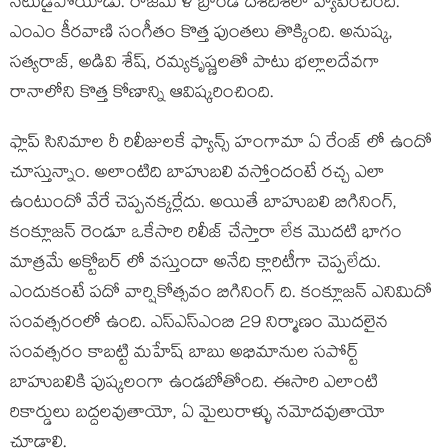
నటుడైపోయాడు. రాజమౌళి బ్రాండ్ దశదిశలా వ్యాపించింది.
ఎంఎం కీరవాణి సంగీతం కొత్త పుంతలు తొక్కింది. అనుష్క,
సత్యరాజ్, అడివి శేష్, రమ్యకృష్ణలతో పాటు భల్లాలదేవగా
రానాలోని కొత్త కోణాన్ని ఆవిష్కరించింది.
ఫ్లాప్ సినిమాల రీ రిలీజులకే ఫ్యాన్స్ హంగామా ఏ రేంజ్ లో ఉందో
చూస్తున్నాం. అలాంటిది బాహుబలి వస్తోందంటే రచ్చ ఎలా
ఉంటుందో వేరే చెప్పనక్కర్లేదు. అయితే బాహుబలి బిగినింగ్,
కంక్లూజన్ రెండూ ఒకేసారి రిలీజ్ చేస్తారా లేక మొదటి భాగం
మాత్రమే అక్టోబర్ లో వస్తుందా అనేది క్లారిటీగా చెప్పలేదు.
ఎందుకంటే పదో వార్షికోత్సవం బిగినింగ్ ది. కంక్లూజన్ ఎనిమిదో
సంవత్సరంలో ఉంది. ఎస్ఎస్ఎంబి 29 నిర్మాణం మొదలైన
సంవత్సరం కాబట్టి మహేష్ బాబు అభిమానుల సపోర్ట్
బాహుబలికి పుష్కలంగా ఉండబోతోంది. ఈసారి ఎలాంటి
రికార్డులు బద్దలవుతాయో, ఏ మైలురాళ్ళు నమోదవుతాయో
చూడాలి.