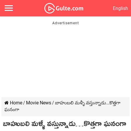
English
Home
/
Movie News
/
బాహుబలి మళ్ళీ వస్తున్నాడు…కొత్తగా
ఘనంగా
బాహుబలి మళ్ళీ వస్తున్నాడు…కొత్తగా ఘనంగా