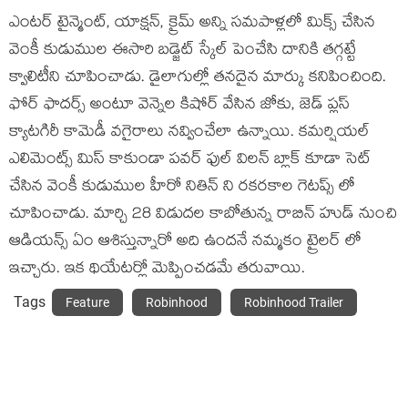
ఎంటర్ టైన్మెంట్, యాక్షన్, క్రైమ్ అన్ని సమపాళ్లలో మిక్స్ చేసిన
వెంకీ కుడుముల ఈసారి బడ్జెట్ స్కేల్ పెంచేసి దానికి తగ్గట్టే
క్వాలిటీని చూపించాడు. డైలాగుల్లో తనదైన మార్కు కనిపించింది.
ఫోర్ ఫాదర్స్ అంటూ వెన్నెల కిషోర్ వేసిన జోకు, జెడ్ ప్లస్
క్యాటగిరీ కామెడీ వగైరాలు నవ్వించేలా ఉన్నాయి. కమర్షియల్
ఎలిమెంట్స్ మిస్ కాకుండా పవర్ ఫుల్ విలన్ బ్లాక్ కూడా సెట్
చేసిన వెంకీ కుడుముల హీరో నితిన్ ని రకరకాల గెటప్స్ లో
చూపించాడు. మార్చి 28 విడుదల కాబోతున్న రాబిన్ హుడ్ నుంచి
ఆడియన్స్ ఏం ఆశిస్తున్నారో అది ఉందనే నమ్మకం ట్రైలర్ లో
ఇచ్చారు. ఇక థియేటర్లో మెప్పించడమే తరువాయి.
Tags
Feature
Robinhood
Robinhood Trailer