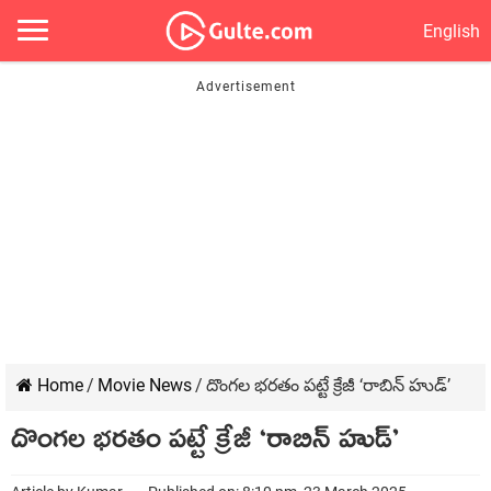
English
Home
/
Movie News
/
దొంగల భరతం పట్టే క్రేజీ ‘రాబిన్ హుడ్’
దొంగల భరతం పట్టే క్రేజీ ‘రాబిన్ హుడ్’