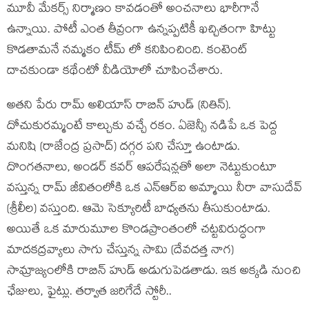
మూవీ మేకర్స్ నిర్మాణం కావడంతో అంచనాలు భారీగానే
ఉన్నాయి. పోటీ ఎంత తీవ్రంగా ఉన్నప్పటికీ ఖచ్చితంగా హిట్టు
కొడతామనే నమ్మకం టీమ్ లో కనిపించింది. కంటెంట్
దాచకుండా కథేంటో వీడియోలో చూపించేశారు.
అతని పేరు రామ్ అలియాస్ రాబిన్ హుడ్ (నితిన్).
దోచుకురమ్మంటే కాల్చుకు వచ్చే రకం. ఏజెన్సీ నడిపే ఒక పెద్ద
మనిషి (రాజేంద్ర ప్రసాద్) దగ్గర పని చేస్తూ ఉంటాడు.
దొంగతనాలు, అండర్ కవర్ ఆపరేషన్లతో అలా నెట్టుకుంటూ
వస్తున్న రామ్ జీవితంలోకి ఒక ఎన్ఆర్ఐ అమ్మాయి నీరా వాసుదేవ్
(శ్రీలీల) వస్తుంది. ఆమె సెక్యూరిటీ బాధ్యతను తీసుకుంటాడు.
అయితే ఒక మారుమూల కొండప్రాంతంలో చట్టవిరుద్ధంగా
మాదకద్రవ్యాలు సాగు చేస్తున్న సామి (దేవదత్త నాగ)
సామ్రాజ్యంలోకి రాబిన్ హుడ్ అడుగుపెడతాడు. ఇక అక్కడి నుంచి
ఛేజులు, ఫైట్లు. తర్వాత జరిగేదే స్టోరీ..