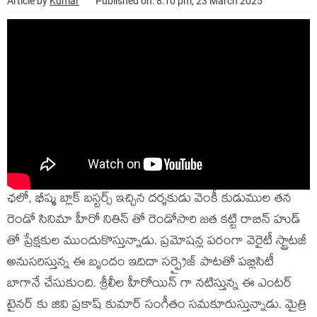
Article by
Kumar
Published on: 8:10 pm, 23 March 2025
ఛలో, భీష్మ బ్లాక్ బస్టర్స్ ఇచ్చిన దర్శకుడు వెంకీ కుడుముల తన
రెండో సినిమా హీరో నితిన్ తో రెండోసారి జత కట్టి రాబిన్ హుడ్
తో ప్రేక్షకుల ముందుకొస్తున్నాడు. ప్రమోషన్ల పరంగా వెరైటీ స్ట్రాటజీ
అనుసరిస్తున్న ఈ బృందం ఇదిదా సర్ప్రైజ్ పాటతో పబ్లిసిటీ
బాగానే చేసుకుంది. శ్రీలీల హీరోయిన్ గా నటిస్తున్న ఈ ఎంటర్
టైనర్ కు జివి ప్రకాష్ కుమార్ సంగీతం సమకూరుస్తున్నాడు. మైత్రి