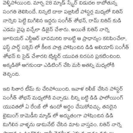
వెళ్ళిపోయింది. మార్చి 28 మ్యాడ్ స్క్వేర్ విడుదల కాబోతున్న
సంగతి తెలిసిందే. నిన్నటి దాకా పబ్లిసిటీ పోస్టర్ల మధ్యలో నితిన్
నార్నెని పెట్టి మిగిలిన ఇద్దరు సంగీత్ శోభన్, రామ్ నితిన్ కుడి
ఎడమ వైపు వచ్చేలా డిజైన్ చేశారు. అయితే నితిన్ నార్నె
జూనియర్ ఎన్టీఆర్ బావమరిది కాబట్టి ఆ ప్రాధాన్యం కనిపించేలా,
ఫస్ట్ పార్ట్ సక్సెస్ లో కీలక పాత్ర పోషించిన డిడి అలియాస్ సంగీత్
శోభన్ ని సైడ్ చేశారని ట్విట్టర్ యువత నిరసన ప్రకటించింది.
అక్కడితో ఆగకుండా ఎడిటింగ్ చేసి మరీ అతన్ని మధ్యలోకి
తెచ్చింది.
ఇది సితార టీమ్ కు చేరిపోయింది. ఇవాళ రిలీజ్ చేసిన పోస్టర్
సంగీత్ శోభన్ మధ్యలోకి వచ్చాడు. దీన్ని బట్టి డిడి ఫాలోయింగ్
యువతలో ఏ రేంజ్ లో ఉందో అర్థం చేసుకోవచ్చు. తనదైన
టైమింగ్ కామెడీని మ్యాడ్ లో అద్భుతంగా పోషించిన డిడి
మిగిలిన వాళ్ళను డామినేట్ చేసిన మాట వాస్తవం. నితిన్ నార్నె