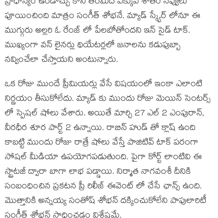
ప్రాధాన్యం ఉండొచ్చు కానీ తెరమీద ఎక్కువ శాతం నవ్వులు
పూయించింది మాత్రం సంగీత్ శోభనే. మ్యాడ్ స్క్వేర్ లోనూ ఈ
ముగ్గురు అల్లరి ఓ రేంజ్ లో పేలబోతోందని ఇన్ సైడ్ టాక్.
ముఖ్యంగా వన్ లైనర్లు థియేటర్లలో జనాలను కడుపుబ్బా
నవ్వించేలా చేస్తాయని అంటున్నారు.
ఒక రోజు ముందే ప్రీమియర్లు వేసే విషయంలో ఇంకా ఎలాంటి
నిర్ణయం తీసుకోలేదు. మ్యాడ్ కు ముందు రోజు మెయిన్ సెంటర్స్
లో స్పెషల్ షోలు వేశారు. అయితే మార్చి 27 ఎల్ 2 ఎంపురాన్,
వీరధీర శూర పార్ట్ 2 ఉన్నాయి. రాబిన్ హుడ్ తో క్లాష్ ఉంది
కాబట్టి ముందు రోజు రాత్రే షోలు వేస్తే పాజిటివ్ టాక్ పరంగా
సోషల్ మీడియా ఉపయోగపడుతుంది. పైగా కోర్ట్ లాంటివి ఈ
స్ట్రాటజీ ద్వారా బాగా లాభ పడ్డాయి. నిర్మాత నాగవంశీ దీనికి
సంబంధించిన ప్రకటన ప్రీ రిలీజ్ ఈవెంట్ లో చేసే ఛాన్స్ ఉంది.
మొత్తానికి అన్నయ్య సంతోష్ శోభన్ దక్కించుకోలేని పాపులారిటీ
సంగీత్ శోభన్ సాధించడం విశేషమే.