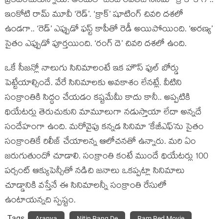
ప్రకటించుకున్నాయి. అందులో ఒకటి రవితేజ సినిమా ‘క్రాక్’ కాగా..
ఇంకోటి రామ్ మూవీ ‘రెడ్’. ‘క్రాక్’ షూటింగ్ చివరి దశలో
ఉండగా.. ‘రెడ్’ ఎప్పుడో ఫస్ట్ కాపీతో రెడీ అయిపోయింది. ‘అరణ్య’
సైతం ఎప్పుడో పూర్తయింది. ‘రంగ్ దె’ చివరి దశలో ఉంది.
ఒకే సీజన్లో నాలుగు సినిమాలంటే ఇక హౌస్ ఫుల్ బోర్డు
పెట్టేయాల్సిందే. వేరే సినిమాలకు అవకాశం లేనట్లే. వీటిని
సంక్రాంతికి సిద్ధం చేయడం కష్టమేమీ కాదు కానీ.. అప్పటికి
థియేటర్లు తెరుచుకుని మామూలుగా నడుస్తాయా లేదా అన్నదే
సందేహంగా ఉంది. మరోవైపు కన్నడ సినిమా ‘కేజీఎఫ్’ను సైతం
సంక్రాంతికే రిలీజ్ చేయాలన్న ఆలోచనతో ఉన్నారు. మరి ఏం
జరుగుతుందో చూడాలి. సంక్రాంతి కంటే ముందే థియేటర్లు 100
పర్సంట్ ఆక్యుపెన్సీతో నడిచి జనాలు ఒకప్పట్లా సినిమాలు
చూడ్డానికి వస్తేనే ఈ సినిమాలన్నీ సంక్రాంతి రేసులో
ఉంటాయన్నది స్పష్టం.
Tags
Aranya
Nitin Rang De
Ram Red Movie