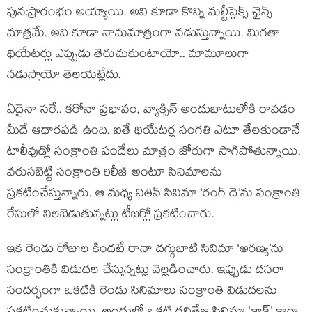
పున:ప్రారంభం అయ్యాయి. అవి కూడా కొన్ని మల్టీప్లెక్స్ ఛైన్స్
మాత్రమే. అవి కూడా నామమాత్రంగా నడుస్తున్నాయి. మిగతా
థియేటర్లు ఎప్పుడు తెరుచుకుంటాయో.. మామూలుగా
నడుస్తాయో తెలయట్లేదు.
ఏదైనా సరే.. కరోనా ప్రభావం, వ్యాక్సిన్ అందుబాటులోకి రావడం
మీదే ఆధారపడి ఉంది. ఐతే థియేటర్ల సంగతి ఎటూ తేలకుండానే
టాలీవుడ్లో సంక్రాంతి పందేలు మాత్రం జోరుగా సాగిపోతున్నాయి.
వరుసబెట్టి సంక్రాంతి రిలీజ్ అంటూ సినిమాలను
ప్రకటించేస్తున్నారు. ఆ మధ్య నితిన్ సినిమా ‘రంగ్ దె’ను సంక్రాంతి
రేసులో నిలబెడుతున్నట్లు టీజర్లో ప్రకటించారు.
ఇక రెండు రోజుల కిందటే రానా దగ్గుబాటి సినిమా ‘అరణ్య’ను
సంక్రాంతికి విడుదల చేస్తున్నట్లు వెల్లడించారు. ఇప్పుడు దసరా
సందర్భంగా ఒకటికి రెండు సినిమాలు సంక్రాంతి విడుదలను