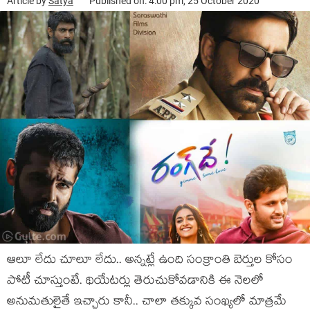
Article by
Satya
Published on: 4:00 pm, 25 October 2020
ఆలూ లేదు చూలూ లేదు.. అన్నట్లే ఉంది సంక్రాంతి బెర్తుల కోసం
పోటీ చూస్తుంటే. థియేటర్లు తెరుచుకోవడానికి ఈ నెలలో
అనుమతులైతే ఇచ్చారు కానీ.. చాలా తక్కువ సంఖ్యలో మాత్రమే