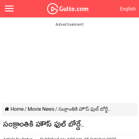
English
Home
/
Movie News
/
సంక్రాంతికి హౌస్ ఫుల్ బోర్డే..
సంక్రాంతికి హౌస్ ఫుల్ బోర్డే..