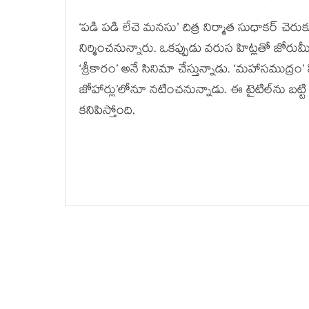
‘పడి పడి లేచె మనసు’ చిత్ర నిర్మాత సుధాకర్ చెరుకూర
నిర్మించనున్నారు. ఒకప్పుడు వరుస హిట్లతో జోరుమీ
‘శ్రీకారం’ అనే సినిమా చేస్తున్నాడు. ‘మహాసముద్
జోహార్లు’లోనూ నటించనున్నాడు. ఈ టైటిల్‌ను బట్టి 
కనిపిస్తోంది.