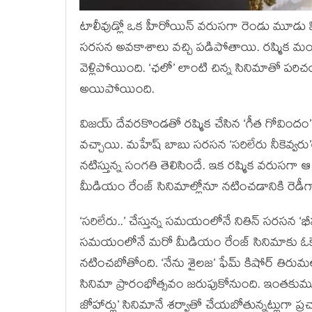
టాలీవుడ్లో ఒక హీరోయిన్ వరుసగా రెండు మూడు హిట
సరసన అవకాశాలు వచ్చి పడిపోతాయి. రష్మిక మందన్
వెళ్లిపోయింది. ‘ఛలో’ లాంటి చిన్న సినిమాతో పర
అయిపోయింది.
విజయ్ దేవరకొండతో రష్మిక చేసిన ‘గీత గోవిందం’ 
వచ్చాయి. మహేష్ బాబు సరసన ‘సరిలేరు నీకెవ్వరు’ల
నటిస్తున్న సంగతి తెలిసిందే. ఇక రష్మిక వరుసగా 
మీడియం రేంజ్ సినిమాల్లోనూ నటించడానికి రెడ
‘సరిలేరు..’ చేస్తున్న సమయంలోనే నితిన్ సరసన ‘భీష్
సమయంలోనే మరో మీడియం రేంజ్ సినిమాకు ఓకే చ
నటించబోతోంది. ‘నేను శైలజ’ ఫేమ్ కిషోర్ తిరుమ
సినిమా ప్రారంభోత్సవం జరుపుకోనుంది. ఇంతకుము
జోహార్లు’ సినిమానే శర్వాతో చేయబోతున్నట్లుగా