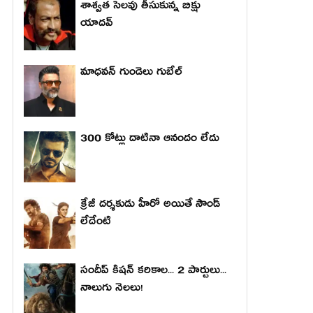
శాశ్వత సెలవు తీసుకున్న బిక్షు
యాదవ్
మాధ‌వ‌న్ గుండెలు గుబేల్‌
300 కోట్లు దాటినా ఆనందం లేదు
క్రేజీ దర్శకుడు హీరో అయితే సౌండ్
లేదేంటి
సందీప్ కిషన్ కరికాల... 2 పార్టులు...
నాలుగు నెలలు!