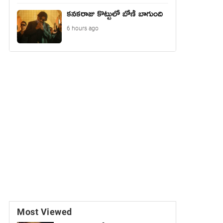
కనకరాజు కొట్టులో బోణీ బాగుంది
6 hours ago
Most Viewed