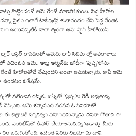
్లు కొట్టిందంటే ఆమె రేంజే మారిపోతుంది. పెద్ద హీరోల
నా సైతం ఇలాగే టాలీవుడ్లో శుభారంభం చేసి పెద్ద రేంజికి
ిచయం అయినప్పటికీ చాలా త్వరగా ఆమె స్టార్ హీరోయిన్
బ్లాక్ బస్టర్ కావడంతో ఆమెకు భారీ సినిమాల్లో అవకాశాలు
ో నటించిన ఆమె.. అల్లు అర్జున్‌కు జోడీగా ‘పుష్ప’లోనూ
ఆ రేంజ్ హీరోలతోనే చేస్తుందని అంతా అనుకున్నారు. కానీ ఆమె
ీగా ఉండటం విశేషమే.
మ’లో నటించిన రష్మిక.. బన్నీతో ‘పుష్ప’కు రెడీ అవుతున్న
ెప్పింది. ఆమె శర్వానంద్ సరసన ఓ సినిమాలో
ల ఈ చిత్రానికి దర్శకత్వం వహించనున్నాడు. దసరా రోజున ఈ
ందు వెంకటేష్‌తో కిషోర్ చేయాలనుకున్న ‘ఆడాళ్లూ మీకు
 ప్రచారం జరుగుతోంది. ఇదెంత వరకు నిజమో చూడాలి.