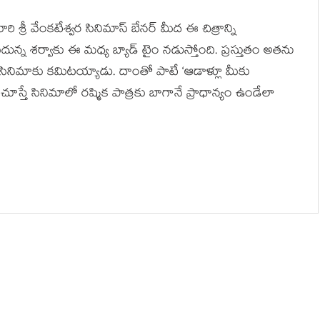
ి శ్రీ వేంకటేశ్వర సినిమాస్ బేనర్ మీద ఈ చిత్రాన్ని
దున్న శర్వాకు ఈ మధ్య బ్యాడ్ టైం నడుస్తోంది. ప్రస్తుతం అతను
రం’ సినిమాకు కమిటయ్యాడు. దాంతో పాటే ‘ఆడాళ్లూ మీకు
చూస్తే సినిమాలో రష్మిక పాత్రకు బాగానే ప్రాధాన్యం ఉండేలా