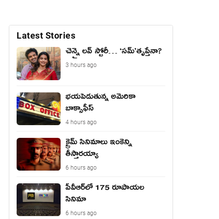
Latest Stories
చెన్నై లవ్ స్టోరీ… ‘సమ్’తృప్తేనా?
3 hours ago
భయపెడుతున్న అమెరికా
బాక్సాఫీస్
4 hours ago
క్రైమ్ సినిమాలు ఇంకెన్ని
తీస్తారయ్యా
6 hours ago
పీవీఆర్‌లో 175 రూపాయల
సినిమా
6 hours ago