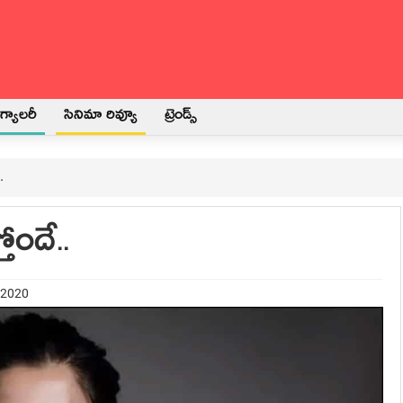
్యాలరీ
సినిమా రివ్యూ
ట్రెండ్స్
.
తోందే..
 2020