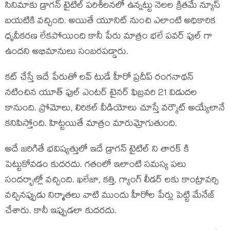
సినిమాకు డ్రాగన్ టైటిల్ పరిశీలనలో ఉన్నట్టు నెలల క్రితమే న్యూస్
బయటికి వచ్చింది. అయితే యూనిట్ నుంచి ఎలాంటి అధికారిక
ధృవీకరణ లేకపోయింది కానీ పేరు మాత్రం భలే పవర్ ఫుల్ గా
ఉందని అభిమానులు సంబరపడ్డారు.
కట్ చేస్తే ఇదే పేరుతో లవ్ టుడే హీరో ప్రదీప్ రంగనాథన్
నటించిన యూత్ ఫుల్ ఎంటర్ టైనర్ ఫిబ్రవరి 21 విడుదల
కానుంది. ప్రోమోలు, లిరికల్ వీడియోలు చూస్తే వర్కౌట్ అయ్యేలానే
కనిపిస్తోంది. హిట్టయితే మాత్రం మారుమ్రోగుతుంది.
అదే జరిగితే భవిష్యత్తులో ఇదే డ్రాగన్ టైటిల్ ని తారక్ కి
పెట్టుకోవడం కుదరదు. గతంలో ఇలాంటి సమస్య పలు
సందర్భాల్లో వచ్చింది. ఖలేజా, కత్తి, గ్యాంగ్ లీడర్ లకు కాంట్రావర్సి
వచ్చినప్పుడు నిర్మాతలు వాటి ముందు హీరోల పేర్లు పెట్టి మేనేజ్
చేశారు. కానీ ఇప్పుడలా కుదరదు.