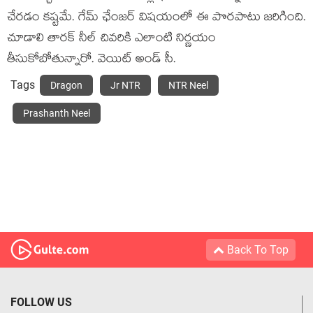
చేరడం కష్టమే. గేమ్ ఛేంజర్ విషయంలో ఈ పొరపాటు జరిగింది.
చూడాలి తారక్ నీల్ చివరికి ఎలాంటి నిర్ణయం
తీసుకోబోతున్నారో. వెయిట్ అండ్ సీ.
Tags
Dragon
Jr NTR
NTR Neel
Prashanth Neel
Back To Top
FOLLOW US