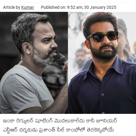
Article by
Kumar
Published on: 9:52 am, 30 January 2025
ఇంకా రెగ్యులర్ షూటింగ్ మొదలుకాలేదు కానీ జూనియర్
ఎన్టీఆర్ దర్శకుడు ప్రశాంత్ నీల్ కాంబోలో తెరకెక్కబోయే