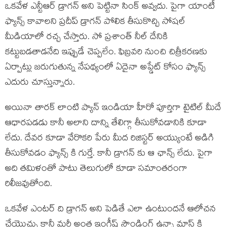
ఒకవేళ ఎన్టీఆర్ డ్రాగన్ అని పెట్టినా సింక్ అవ్వదు. పైగా యాంటీ
ఫ్యాన్స్ కావాలని ప్రదీప్ డ్రాగన్ పోలిక తీసుకొచ్చి సోషల్
మీడియాలో రచ్చ చేస్తారు. సో ప్రశాంత్ నీల్ దేనికి
కట్టుబడతాడనేది ఇప్పుడే చెప్పలేం. ఫిబ్రవరి నుంచి చిత్రీకరణకు
ఏర్పాట్లు జరుగుతున్న నేపథ్యంలో ఏదైనా అప్డేట్ కోసం ఫ్యాన్స్
ఎదురు చూస్తున్నారు.
అయినా తారక్ లాంటి ప్యాన్ ఇండియా హీరో పూర్తిగా టైటిల్ మీదే
ఆధారపడడు కానీ అలాని దాన్ని తేలిగ్గా తీసుకోవడానికి కూడా
లేదు. దేవర కూడా వేరొకరి పేరు మీద రిజిస్టర్ అయ్యుంటే అడిగి
తీసుకోవడం ఫ్యాన్స్ కి గుర్తే. కానీ డ్రాగన్ కు ఆ ఛాన్స్ లేదు. పైగా
అది తమిళంతో పాటు తెలుగులో కూడా సమాంతరంగా
రిలీజవుతోంది.
ఒకవేళ ఎంటర్ ది డ్రాగన్ అని పెడితే ఎలా ఉంటుందనే ఆలోచన
చేయొచ్చు కానీ మరీ అంత ఇంగ్లీష్ సౌండింగ్ ఉన్నా మాస్ కి