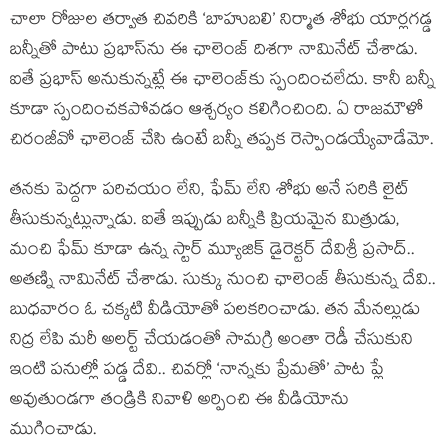
చాలా రోజుల తర్వాత చివరికి ‘బాహుబలి’ నిర్మాత శోభు యార్లగడ్డ
బన్నీతో పాటు ప్రభాస్‌ను ఈ ఛాలెంజ్ దిశగా నామినేట్ చేశాడు.
ఐతే ప్రభాస్ అనుకున్నట్లే ఈ ఛాలెంజ్‌కు స్పందించలేదు. కానీ బన్నీ
కూడా స్పందించకపోవడం ఆశ్చర్యం కలిగించింది. ఏ రాజమౌళో
చిరంజీవో ఛాలెంజ్ చేసి ఉంటే బన్నీ తప్పక రెస్పాండయ్యేవాడేమో.
తనకు పెద్దగా పరిచయం లేని, ఫేమ్ లేని శోభు అనే సరికి లైట్
తీసుకున్నట్లున్నాడు. ఐతే ఇప్పుడు బన్నీకి ప్రియమైన మిత్రుడు,
మంచి ఫేమ్ కూడా ఉన్న స్టార్ మ్యూజిక్ డైరెక్టర్ దేవిశ్రీ ప్రసాద్..
అతణ్ని నామినేట్ చేశాడు. సుక్కు నుంచి ఛాలెంజ్ తీసుకున్న దేవి..
బుధవారం ఓ చక్కటి వీడియోతో పలకరించాడు. తన మేనల్లుడు
నిద్ర లేపి మరీ అలర్ట్ చేయడంతో సామగ్రి అంతా రెడీ చేసుకుని
ఇంటి పనుల్లో పడ్డ దేవి.. చివర్లో ‘నాన్నకు ప్రేమతో’ పాట ప్లే
అవుతుండగా తండ్రికి నివాళి అర్పించి ఈ వీడియోను
ముగించాడు.