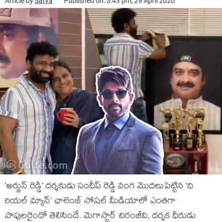
Article by
Satya
Published on: 3:43 pm, 29 April 2020
‘అర్జున్ రెడ్డి’ దర్శకుడు సందీప్ రెడ్డి వంగ మొదలుపెట్టిన ‘ది
రియల్ మ్యాన్’ ఛాలెంజ్ సోషల్ మీడియాలో ఎంతగా
పాపులరైందో తెలిసిందే. మెగాస్టార్ చిరంజీవి, దర్శక ధీరుడు