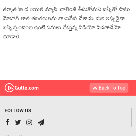
తర్వాత ‘బి ద రియల్ మ్యాన్’ ఛాలెంజ్ తీసుకోమని బన్నీతో పాటు
మోహన్ లాల్ తదితరులను నామినేట్ చేశాడు. మరి ఇప్పుడైనా
బన్నీ స్పందించి ఇంటి పనులు చేస్తున్న వీడియో పెడతాడేమో
చూడాలి.
Back To Top
FOLLOW US