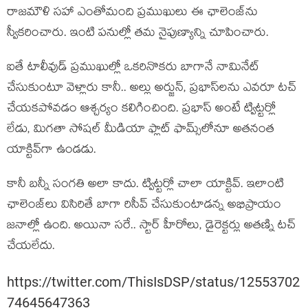
రాజమౌళి సహా ఎంతోమంది ప్రముఖులు ఈ ఛాలెంజ్‌ను
స్వీకరించారు. ఇంటి పనుల్లో తమ నైపుణ్యాన్ని చూపించారు.
ఐతే టాలీవుడ్ ప్రముఖుల్లో ఒకరినొకరు బాగానే నామినేట్
చేసుకుంటూ వెళ్లారు కానీ.. అల్లు అర్జున్‌, ప్రభాస్‌లను ఎవరూ టచ్
చేయకపోవడం ఆశ్చర్యం కలిగించింది. ప్రభాస్ అంటే ట్విట్టర్లో
లేడు, మిగతా సోషల్ మీడియా ఫ్లాట్ ఫామ్స్‌లోనూ అతనంత
యాక్టివ్‌గా ఉండడు.
కానీ బన్నీ సంగతి అలా కాదు. ట్విట్టర్లో చాలా యాక్టివ్. ఇలాంటి
ఛాలెంజ్‌లు విసిరితే బాగా రిసీవ్ చేసుకుంటాడన్న అభిప్రాయం
జనాల్లో ఉంది. అయినా సరే.. స్టార్ హీరోలు, డైరెక్టర్లు అతణ్ని టచ్
చేయలేదు.
https://twitter.com/ThisIsDSP/status/12553702
74645647363