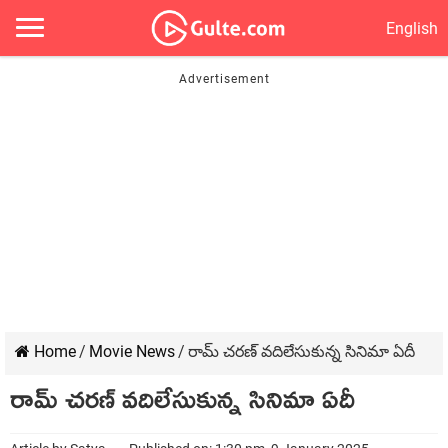
English
Home
/
Movie News
/
రామ్ చరణ్ వదిలేసుకున్న సినిమా ఏదీ
రామ్ చరణ్ వదిలేసుకున్న సినిమా ఏదీ