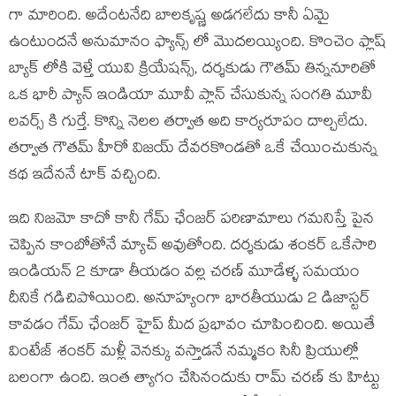
గా మారింది. అదేంటనేది బాలకృష్ణ అడగలేదు కానీ ఏమై
ఉంటుందనే అనుమానం ఫ్యాన్స్ లో మొదలయ్యింది. కొంచెం ఫ్లాష్
బ్యాక్ లోకి వెళ్తే యువి క్రియేషన్స్, దర్శకుడు గౌతమ్ తిన్ననూరితో
ఒక భారీ ప్యాన్ ఇండియా మూవీ ప్లాన్ చేసుకున్న సంగతి మూవీ
లవర్స్ కి గుర్తే. కొన్ని నెలల తర్వాత అది కార్యరూపం దాల్చలేదు.
తర్వాత గౌతమ్ హీరో విజయ్ దేవరకొండతో ఒకే చేయించుకున్న
కథ ఇదేననే టాక్ వచ్చింది.
ఇది నిజమో కాదో కానీ గేమ్ ఛేంజర్ పరిణామాలు గమనిస్తే పైన
చెప్పిన కాంబోతోనే మ్యాచ్ అవుతోంది. దర్శకుడు శంకర్ ఒకేసారి
ఇండియన్ 2 కూడా తీయడం వల్ల చరణ్ మూడేళ్ళ సమయం
దీనికే గడిచిపోయింది. అనూహ్యంగా భారతీయుడు 2 డిజాస్టర్
కావడం గేమ్ ఛేంజర్ హైప్ మీద ప్రభావం చూపించింది. అయితే
వింటేజ్ శంకర్ మళ్లీ వెనక్కు వస్తాడనే నమ్మకం సినీ ప్రియుల్లో
బలంగా ఉంది. ఇంత త్యాగం చేసినందుకు రామ్ చరణ్ కు హిట్టు