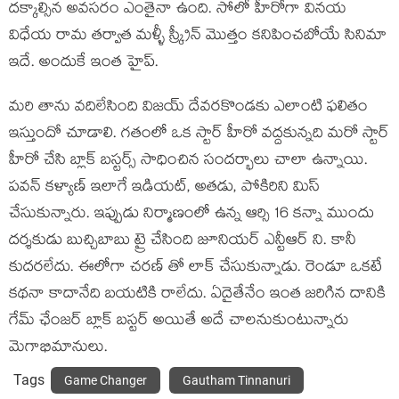
దక్కాల్సిన అవసరం ఎంతైనా ఉంది. సోలో హీరోగా వినయ
విధేయ రామ తర్వాత మళ్ళీ స్క్రీన్ మొత్తం కనిపించబోయే సినిమా
ఇదే. అందుకే ఇంత హైప్.
మరి తాను వదిలేసింది విజయ్ దేవరకొండకు ఎలాంటి ఫలితం
ఇస్తుందో చూడాలి. గతంలో ఒక స్టార్ హీరో వద్దకున్నది మరో స్టార్
హీరో చేసి బ్లాక్ బస్టర్స్ సాధించిన సందర్భాలు చాలా ఉన్నాయి.
పవన్ కళ్యాణ్ ఇలాగే ఇడియట్, అతడు, పోకిరిని మిస్
చేసుకున్నారు. ఇప్పుడు నిర్మాణంలో ఉన్న ఆర్సి 16 కన్నా ముందు
దర్శకుడు బుచ్చిబాబు ట్రై చేసింది జూనియర్ ఎన్టీఆర్ ని. కానీ
కుదరలేదు. ఈలోగా చరణ్ తో లాక్ చేసుకున్నాడు. రెండూ ఒకటే
కథనా కాదానేది బయటికి రాలేదు. ఏదైతేనేం ఇంత జరిగిన దానికి
గేమ్ ఛేంజర్ బ్లాక్ బస్టర్ అయితే అదే చాలనుకుంటున్నారు
మెగాభిమానులు.
Tags
Game Changer
Gautham Tinnanuri