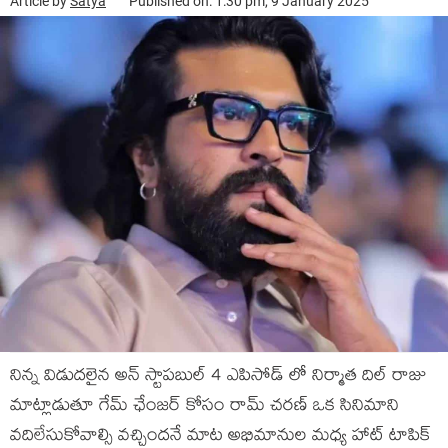
Article by
Satya
Published on: 1:30 pm, 9 January 2025
నిన్న విడుదలైన అన్ స్టాపబుల్ 4 ఎపిసోడ్ లో నిర్మాత దిల్ రాజు
మాట్లాడుతూ గేమ్ ఛేంజర్ కోసం రామ్ చరణ్ ఒక సినిమాని
వదిలేసుకోవాల్సి వచ్చిందనే మాట అభిమానుల మధ్య హాట్ టాపిక్