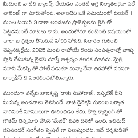
మీదుంచి వాటిని బ్యాలన్స్ చేయడం ఎంతటి అగ్ర నిర్మాతలకైనా సరే
ఛాలెంజ్ గా మారుతోంది. అలాంటిది ఒకే సమయంలో టయర్ 1
నుంచి టయర్ 3 దాకా అరడజను ప్రాజెక్టులను లైన్ లో
పెట్టడమంటే మాటలు కాదు. అందులోనూ కంటెంట్ విషయంలో
చాలా జాగ్రత్తలు తీసుకునే హారిక హాసిని, సితారల గురించి
చెప్పనక్కర్లేదు. 2025 నుంచి రాబోయే రెండు సంవత్సరాల్లో వాళ్ళు
ప్లాన్ చేసుకున్న లైనప్ చూస్తే ఆశ్చర్యం కలగక మానదు. మైత్రి
మూవీ మేకర్స్ తో పోటీ పడుతూ నువ్వా నేనా తరహాలో వరసగా
బాక్సాఫీస్ ని పలకరించబోతున్నారు.
ముందుగా వచ్చేది బాలకృష్ణ ‘డాకు మహారాజ్’. ఇప్పటికే దీని
మీదున్న అంచనాలు తెలిసిందే. బాబీ డైరెక్షన్ గురించి నిర్మాత
నాగవంశీ మాములుగా ఊరించడం లేదు. కొత్త క్యాస్టింగ్ తో
గౌతమ్ తిన్ననూరి చేసిన ‘మేజిక్’ చివరి దశలో ఉంది. అనిరుద్
రవిచందర్ సంగీతం స్పెషల్ గా నిలుస్తుందట. ఇదే దర్శకుడితో