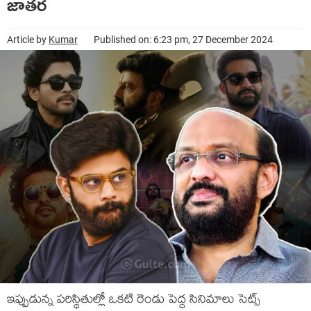
జాతర
Article by
Kumar
Published on: 6:23 pm, 27 December 2024
ఇప్పుడున్న పరిస్థితుల్లో ఒకటి రెండు పెద్ద సినిమాలు సెట్స్