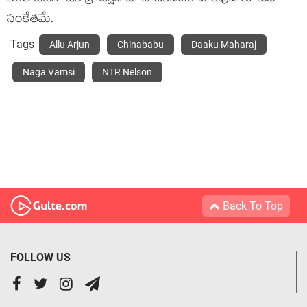
సంకేతమే.
Tags
Allu Arjun
Chinababu
Daaku Maharaj
Naga Vamsi
NTR Nelson
Back To Top
FOLLOW US