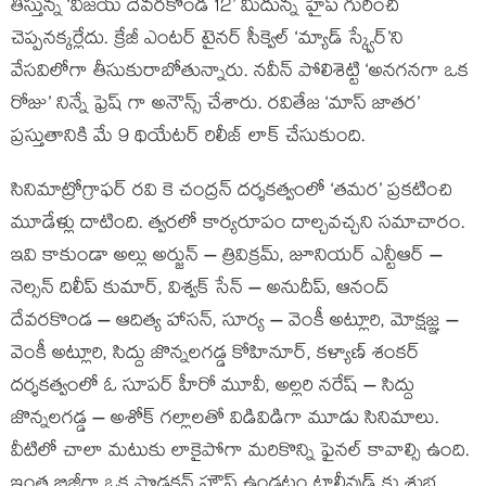
తీస్తున్న ‘విజయ్ దేవరకొండ 12’ మీదున్న హైప్ గురించి
చెప్పనక్కర్లేదు. క్రేజీ ఎంటర్ టైనర్ సీక్వెల్ ‘మ్యాడ్ స్క్వేర్’ని
వేసవిలోగా తీసుకురాబోతున్నారు. నవీన్ పోలిశెట్టి ‘అనగనగా ఒక
రోజు’ నిన్నే ఫ్రెష్ గా అనౌన్స్ చేశారు. రవితేజ ‘మాస్ జాతర’
ప్రస్తుతానికి మే 9 థియేటర్ రిలీజ్ లాక్ చేసుకుంది.
సినిమాట్రోగ్రాఫర్ రవి కె చంద్రన్ దర్శకత్వంలో ‘తమర’ ప్రకటించి
మూడేళ్లు దాటింది. త్వరలో కార్యరూపం దాల్చవచ్చని సమాచారం.
ఇవి కాకుండా అల్లు అర్జున్ – త్రివిక్రమ్, జూనియర్ ఎన్టీఆర్ –
నెల్సన్ దిలీప్ కుమార్, విశ్వక్ సేన్ – అనుదీప్, ఆనంద్
దేవరకొండ – ఆదిత్య హాసన్, సూర్య – వెంకీ అట్లూరి, మోక్షజ్ఞ –
వెంకీ అట్లూరి, సిద్దు జొన్నలగడ్డ కోహినూర్, కళ్యాణ్ శంకర్
దర్శకత్వంలో ఓ సూపర్ హీరో మూవీ, అల్లరి నరేష్ – సిద్దు
జొన్నలగడ్డ – అశోక్ గల్లాలతో విడివిడిగా మూడు సినిమాలు.
వీటిలో చాలా మటుకు లాకైపోగా మరికొన్ని ఫైనల్ కావాల్సి ఉంది.
ఇంత బిజీగా ఒక ప్రొడక్షన్ హౌస్ ఉండటం టాలీవుడ్ కు శుభ