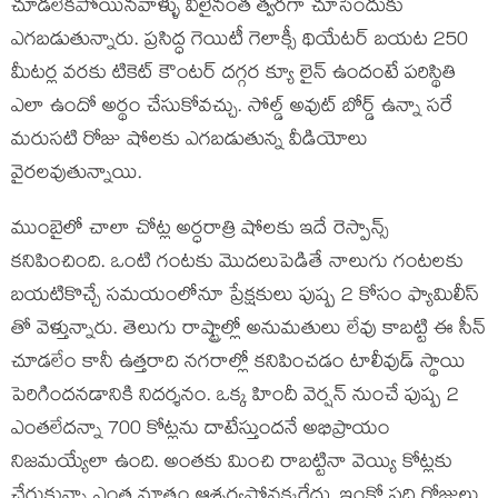
చూడలేకపోయినవాళ్ళు వీలైనంత త్వరగా చూసేందుకు
ఎగబడుతున్నారు. ప్రసిద్ధ గెయిటీ గెలాక్సీ థియేటర్ బయట 250
మీటర్ల వరకు టికెట్ కౌంటర్ దగ్గర క్యూ లైన్ ఉందంటే పరిస్థితి
ఎలా ఉందో అర్థం చేసుకోవచ్చు. సోల్డ్ అవుట్ బోర్డ్ ఉన్నా సరే
మరుసటి రోజు షోలకు ఎగబడుతున్న వీడియోలు
వైరలవుతున్నాయి.
ముంబైలో చాలా చోట్ల అర్ధరాత్రి షోలకు ఇదే రెస్పాన్స్
కనిపించింది. ఒంటి గంటకు మొదలుపెడితే నాలుగు గంటలకు
బయటికొచ్చే సమయంలోనూ ప్రేక్షకులు పుష్ప 2 కోసం ఫ్యామిలీస్
తో వెళ్తున్నారు. తెలుగు రాష్ట్రాల్లో అనుమతులు లేవు కాబట్టి ఈ సీన్
చూడలేం కానీ ఉత్తరాది నగరాల్లో కనిపించడం టాలీవుడ్ స్థాయి
పెరిగిందనడానికి నిదర్శనం. ఒక్క హిందీ వెర్షన్ నుంచే పుష్ప 2
ఎంతలేదన్నా 700 కోట్లను దాటేస్తుందనే అభిప్రాయం
నిజమయ్యేలా ఉంది. అంతకు మించి రాబట్టినా వెయ్యి కోట్లకు
చేరుకున్నా ఎంత మాత్రం ఆశ్చర్యపోనక్కర్లేదు. ఇంకో పది రోజులు