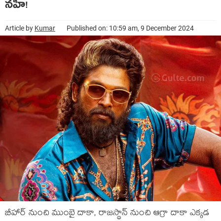
నహీ!
Article by
Kumar
Published on: 10:59 am, 9 December 2024
బీహార్ నుంచి ముంబై దాకా, రాజస్థాన్ నుంచి ఆగ్రా దాకా ఎక్కడ