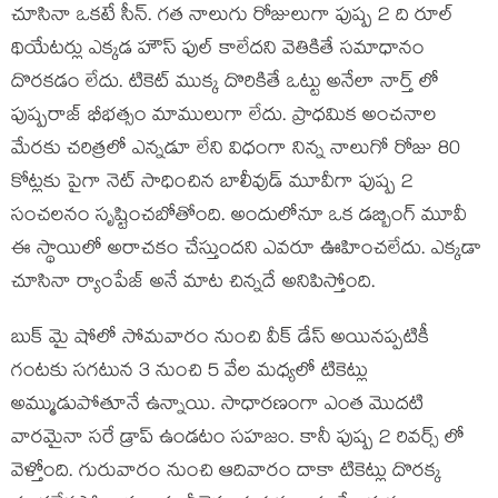
చూసినా ఒకటే సీన్. గత నాలుగు రోజులుగా పుష్ప 2 ది రూల్
థియేటర్లు ఎక్కడ హౌస్ ఫుల్ కాలేదని వెతికితే సమాధానం
దొరకడం లేదు. టికెట్ ముక్క దొరికితే ఒట్టు అనేలా నార్త్ లో
పుష్పరాజ్ భీభత్సం మాములుగా లేదు. ప్రాధమిక అంచనాల
మేరకు చరిత్రలో ఎన్నడూ లేని విధంగా నిన్న నాలుగో రోజు 80
కోట్లకు పైగా నెట్ సాధించిన బాలీవుడ్ మూవీగా పుష్ప 2
సంచలనం సృష్టించబోతోంది. అందులోనూ ఒక డబ్బింగ్ మూవీ
ఈ స్థాయిలో అరాచకం చేస్తుందని ఎవరూ ఊహించలేదు. ఎక్కడా
చూసినా ర్యాంపేజ్ అనే మాట చిన్నదే అనిపిస్తోంది.
బుక్ మై షోలో సోమవారం నుంచి వీక్ డేస్ అయినప్పటికీ
గంటకు సగటున 3 నుంచి 5 వేల మధ్యలో టికెట్లు
అమ్ముడుపోతూనే ఉన్నాయి. సాధారణంగా ఎంత మొదటి
వారమైనా సరే డ్రాప్ ఉండటం సహజం. కానీ పుష్ప 2 రివర్స్ లో
వెళ్తోంది. గురువారం నుంచి ఆదివారం దాకా టికెట్లు దొరక్క