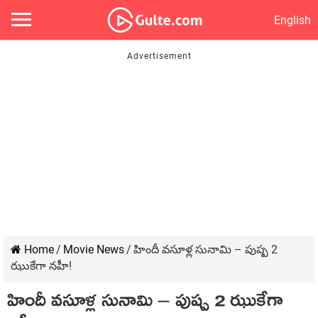
English
Home
/
Movie News
/
హిందీ వసూళ్ల సునామి – పుష్ప 2
ఝుకేగా నహీ!
హిందీ వసూళ్ల సునామి – పుష్ప 2 ఝుకేగా