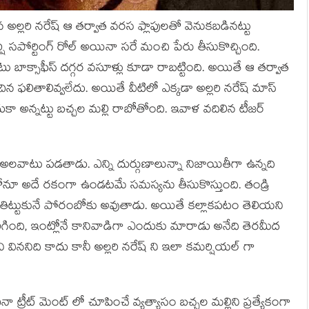
ిన అల్లరి నరేష్ ఆ తర్వాత వరస ఫ్లాపులతో వెనుకబడినట్టు
షి సపోర్టింగ్ రోల్ అయినా సరే మంచి పేరు తీసుకొచ్చింది.
 బాక్సాఫీస్ దగ్గర వసూళ్లు కూడా రాబట్టింది. అయితే ఆ తర్వాత
ంచిన ఫలితాలివ్వలేదు. అయితే వీటిలో ఎక్కడా అల్లరి నరేష్ మాస్
దుకా అన్నట్టు బచ్చల మల్లి రాబోతోంది. ఇవాళ వదిలిన టీజర్
 అలవాటు పడతాడు. ఎన్ని దుర్గుణాలున్నా నిజాయితీగా ఉన్నది
ితోనూ అదే రకంగా ఉండటమే సమస్యను తీసుకొస్తుంది. తండ్రి
ిట్టుకునే పోరంబోకు అవుతాడు. అయితే కల్లాకపటం తెలియని
ింది, ఇంట్లోనే కానివాడిగా ఎందుకు మారాడు అనేది తెరమీద
ి విననిది కాదు కానీ అల్లరి నరేష్ ని ఇలా కమర్షియల్ గా
ా ట్రీట్ మెంట్ లో చూపించే వ్యత్యాసం బచ్చల మల్లిని ప్రత్యేకంగా