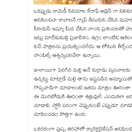
ఒకప్పుడు కామెడీ సినిమాల కేరాఫ్ అడ్రెస్ గా నిలిచ
అనిపించినా కావాలనే గ్యాప్ తీసుకుని చేసిన మహర్
సీరియస్ ఇష్యూ మీద చేసిన నాంది ప్రశంసలతో పాటు
ఇట్లు మారేడుమిల్లి ప్రజానీకం, ఉగ్రం లాంటివి ఆశి
టచ్ పాత్రలను ప్రయత్నించలేదు. ఆ లోటుని తీర్చేం
సాంపిల్స్ ఆశ్చర్యపరిచేలా ఉన్నాయి.
జులాయిగా పెరిగిన మల్లి అనే కుర్రాడు వ్యసనాలకు
ఉన్నట్టు మాట్లాడే మల్లి తాను ఇష్టపడిన అమ్మాయ
గొప్పవాడిగా చూడాలంటె ఇతను మాత్రం ఊరంతా త
ఈ మొరటోడుకి ఊరంతా శత్రువులే. ఎందుకలా జరిగ
చూడాలి. స్టోరీ పరంగా చెప్పుకుంటే ఎప్పుడూ చూడన
చూపించడం కొత్తగా ఉంది.
ఒకరకంగా పుష్ప తరహాలో క్యారెక్టరైజేషన్ అనిపించిన