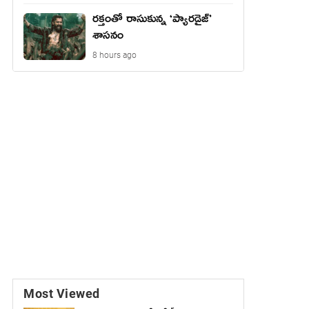
రక్తంతో రాసుకున్న ‘ప్యారడైజ్’
శాసనం
8 hours ago
Most Viewed