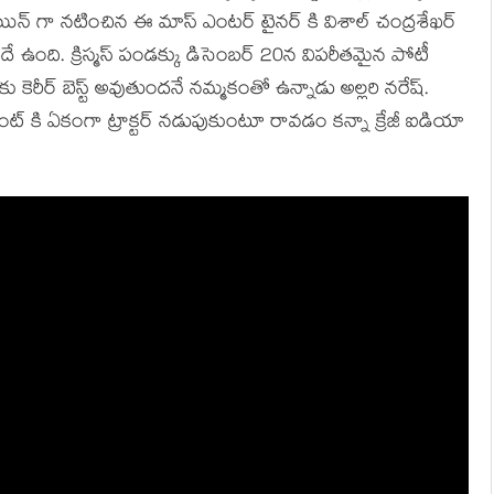
న్ గా నటించిన ఈ మాస్ ఎంటర్ టైనర్ కి విశాల్ చంద్రశేఖర్
దదే ఉంది. క్రిస్మస్ పండక్కు డిసెంబర్ 20న విపరీతమైన పోటీ
ు కెరీర్ బెస్ట్ అవుతుందనే నమ్మకంతో ఉన్నాడు అల్లరి నరేష్.
వెంట్ కి ఏకంగా ట్రాక్టర్ నడుపుకుంటూ రావడం కన్నా క్రేజీ ఐడియా