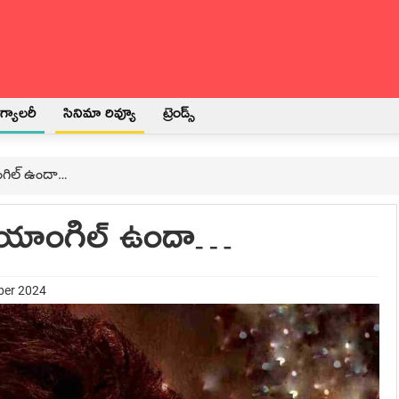
్యాలరీ
సినిమా రివ్యూ
ట్రెండ్స్
ంగిల్ ఉందా…
్ యాంగిల్ ఉందా…
ber 2024