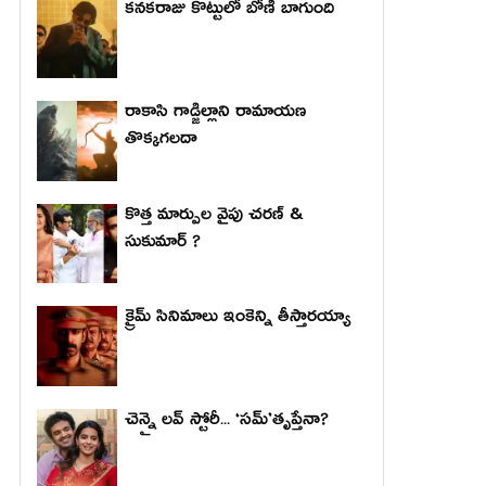
కనకరాజు కొట్టులో బోణీ బాగుంది
రాకాసి గాడ్జిల్లాని రామాయణ
తొక్కగలదా
కొత్త మార్పుల వైపు చరణ్ &
సుకుమార్ ?
క్రైమ్ సినిమాలు ఇంకెన్ని తీస్తారయ్యా
చెన్నై లవ్ స్టోరీ... ‘సమ్’తృప్తేనా?