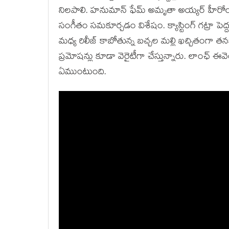
నిలపాలి. హనుమాన్ ఫేమ్ అమృతా అయ్యర్ హీరోయి
సంగీతం సమకూర్చడం విశేషం. క్యాస్టింగ్ గట్రా పెద్
మధ్య రిలీజ్ కాబోతున్న బచ్చల మల్లి ఖచ్చితంగా తనక
ప్రమోషన్లు కూడా వెరైటీగా చేస్తున్నారు. లాంఛ్ ఈ
ఏముంటుంది.