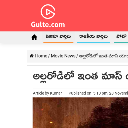
సినిమా వార్తలు
రాజకీయ వార్తలు
ఫోటో గ
Home
/
Movie News
/
అల్లరోడిలో ఇంత మాస్ యా
అల్లరోడిలో ఇంత మాస
Article by
Kumar
Published on: 5:13 pm, 28 Novem