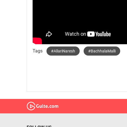
Tags
#AllariNaresh
#BachhalaMalli