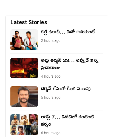
Latest Stories
కల్ట్ మూవీ… ఏదో అనుకుంటే
2 hours ago
అల్లు అర్జున్ 23… అప్పుడే ఇన్ని
ప్రచారాలా
4 hours ago
దర్శన్ కేసులో కీలక మలుపు
5 hours ago
ఆగస్ట్ 7… ఓటిటిలో కంటెంట్
వర్షం
6 hours ago