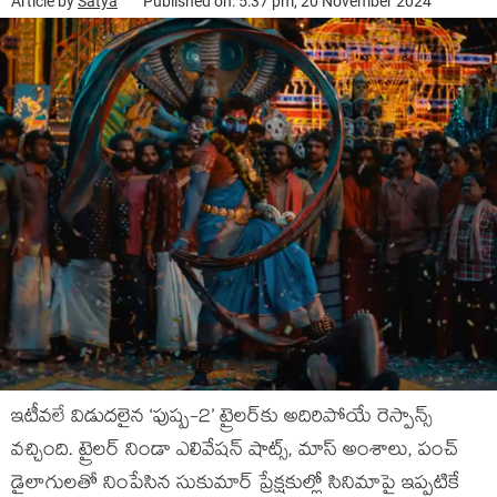
Article by
Satya
Published on: 5:37 pm, 20 November 2024
ఇటీవలే విడుదలైన ‘పుష్ప-2’ ట్రైలర్‌కు అదిరిపోయే రెస్పాన్స్
వచ్చింది. ట్రైలర్ నిండా ఎలివేషన్ షాట్స్, మాస్ అంశాలు, పంచ్
డైలాగులతో నింపేసిన సుకుమార్ ప్రేక్షకుల్లో సినిమాపై ఇప్పటికే