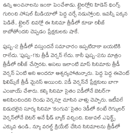
ఉన్న అంచనాలను ఇంకా పెంచేశాడు. ట్రైలర్లోని హిడెన్ థింగ్స్
గురించి సోషల్ మీడియాలో పెద్ద చర్చే నడుస్తోంది. ఇవన్నీ పక్కన
పెడితే.. ట్రైలర్ చివర్లో ఈ సినిమా త్రీడీలో కూడా రిలీజ్
కాబోతోందని చెప్పడం ప్రేక్షకులకు షాకే.
పుష్ప-2 త్రీడీలో వస్తుందనే సమాచారం ఇప్పటిదాకా బయటికి
రాలేదు. ‘పుష్ప-1’కు త్రీడీ వెర్షన్ లేదు. కానీ పుష్ప-2ను మాత్రం
త్రీడీలో రిలీజ్ చేస్తారట. అసలు ఇలాంటి మాస్ సినిమాకు త్రీడీ
వెర్షన్ ఏంటి అని అందరూ ఆశ్చర్యపోతున్నారు. పెద్ద పెద్ద ఈవెంట్
ఫిలిమ్స్‌కే త్రీడీ మైనస్ అయింది. 2డీ వెర్షన్‌నే ప్రేక్షకులు బాగా
ఎంజాయ్ చేశారు. కల్కి సినిమా సైతం 2డీలోనే బెటర్‌గా
అనిపించిందని రెండు వెర్షన్లూ చూసిన వాళ్లు చెప్పారు. ఇటీవలే
విడుదలైన సూర్య సినిమా ‘కంగువ’ సైతం 3డీలో కంటే రెగ్యులర్
వెర్షన్‌లోనే బెటర్ అనే ఫీడ్ బ్యాక్ వచ్చింది. విజువల్ ఎఫెక్ట్స్
ఎక్కువ ఉండి.. న్యూ వరల్డ్ క్రియేట్ చేసిన సినిమాలను త్రీడీలో