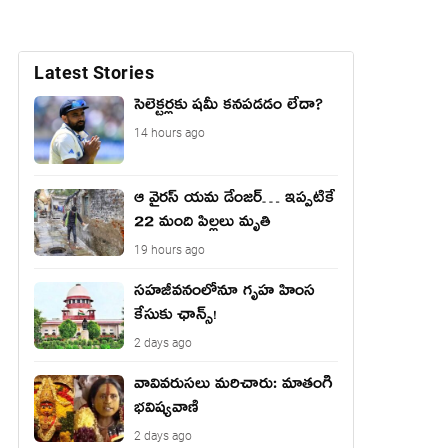
Latest Stories
సెలెక్టర్లకు షమీ కనపడడం లేదా?
14 hours ago
ఆ వైరస్ యమ డేంజర్… ఇప్పటికే
22 మంది పిల్లలు మృతి
19 hours ago
సహజీవనంలోనూ గృహ హింస
కేసుకు ఛాన్స్!
2 days ago
వావివ‌రుస‌లు మ‌రిచారు: మాతంగి
భవిష్యవాణి
2 days ago