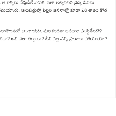
 ఆ లెక్కలు దేవుడికే ఎరుక. ఇలా అత్యవసర వైద్య సేవలు
రమయ్యారు. ఆసుపత్రుల్లో పిల్లల జననాల్లో కూడా 26 శాతం కోత
ంట మూడొంతులే జరిగాయట. మరి మిగతా జననాల పరిస్థితేంటి?
దే కదా? అవి ఎలా తగ్గాయి? దీని వల్ల ఎన్ని ప్రాణాలు పోయాయో?