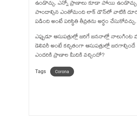
ఉండొచ్చు. ఎన్నో ప్రాణాలు కూడా పోయి ఉండొచ్చు.
పొందాల్సిన ఎంతోమంది లాక్ ‌డౌన్‌లో వాటికి దూ
పడింది అంటే పరిస్థితి తీవ్రతను అర్థం చేసుకోవచ్చు.
ఎప్పుడూ ఆసుపత్రుల్లో జరిగే జననాల్లో నాలుగి
డెలివరీ అంటే కచ్చితంగా ఆసుపత్రుల్లో జరగాల్సిం
ఎందరికి ప్రాణాల మీదికి వచ్చిందో?
Tags
Corona