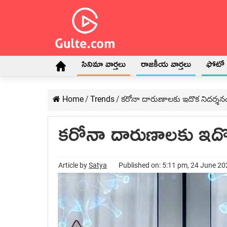
సినిమా వార్తలు
రాజకీయ వార్తలు
ఫోటో గ
Home
/
Trends
/
కరోనా దారుణాలకు ఇదొక నిదర్శన
కరోనా దారుణాలకు ఇదొ
Article by
Satya
Published on: 5:11 pm, 24 June 2