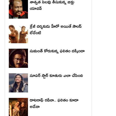
శాశ్వత సెలవు తీసుకున్న బిక్షు
యాదవ్
క్రేజీ దర్శకుడు హీరో అయితే సౌండ్
లేదేంటి
సుమంత్ కోరుకున్న ఫలితం దక్కిందా
సూపర్ స్టార్ కూతురు ఎలా చేసింది
డాటరాఫ్ రవీనా... ఫలితం కూడా
అదేనా