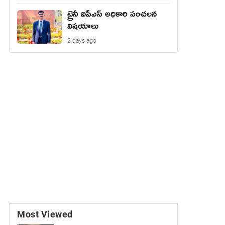
ట్రైనీ ఐపీఎస్ అధికారి సంచలన
విషయాలు
2 days ago
Most Viewed