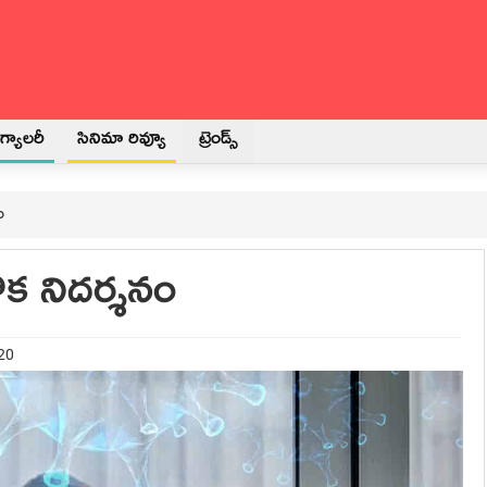
్యాలరీ
సినిమా రివ్యూ
ట్రెండ్స్
ం
క నిదర్శనం
020