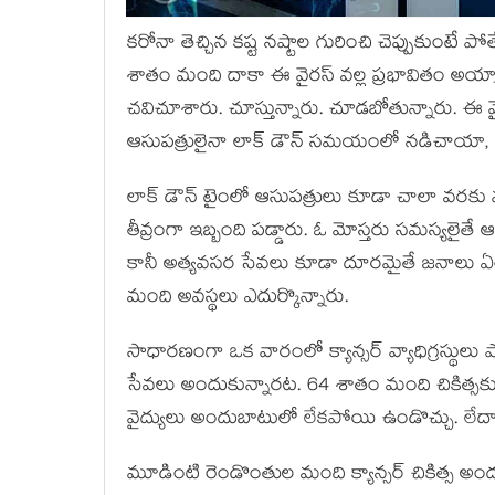
కరోనా తెచ్చిన కష్ట నష్టాల గురించి చెప్పుకుంటే ప
శాతం మంది దాకా ఈ వైరస్ వల్ల ప్రభావితం అయ్యారు
చవిచూశారు. చూస్తున్నారు. చూడబోతున్నారు. ఈ వై
ఆసుపత్రులైనా లాక్ డౌన్ సమయంలో నడిచాయా,
లాక్ డౌన్ టైంలో ఆసుపత్రులు కూడా చాలా వర
తీవ్రంగా ఇబ్బంది పడ్డారు. ఓ మోస్తరు సమస్యలైతే ఆ
కానీ అత్యవసర సేవలు కూడా దూరమైతే జనాలు ఏం 
మంది అవస్థలు ఎదుర్కొన్నారు.
సాధారణంగా ఒక వారంలో క్యాన్సర్ వ్యాధిగ్రస్థులు
సేవలు అందుకున్నారట. 64 శాతం మంది చికిత్స
వైద్యులు అందుబాటులో లేకపోయి ఉండొచ్చు. లేదా
మూడింటి రెండొంతుల మంది క్యాన్సర్ చికిత్స అం