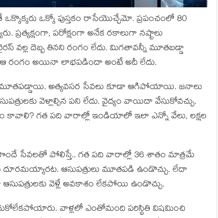
ోతే ఒక్కొక్కరు ఒక్కో పుస్తకం రాసేయొచ్చేమో. ప్రపంచంలో 80
. ప్రత్యక్షంగా, పరోక్షంగా అనేక రకాలుగా నష్టాలు
రస్ వల్ల దెబ్బ తినని రంగం లేదు. మిగతావన్నీ మూతబడ్డా
 ఆ రంగం అయినా లాభపడిందా అంటే అదీ లేదు.
కు మూతపడ్డాయి. అత్యవసర సేవలు కూడా ఆగిపోయాయి. జనాలు
సుపత్రులకు వెళ్లాల్సిన పని లేదు. వైద్యం వాయిదా వేసుకోవచ్చు.
కావాలి? గత పది వారాల్లో ఇండియాలో ఇలా ఎన్నో వేలు, లక్షల
 పొందే సేవలతో పోలిస్తే.. గత పది వారాల్లో 36 శాతం మాత్రమే
కు దూరమయ్యారట. ఆసుపత్రులు మూతపడి ఉండొచ్చు. లేదా
 ఆసుపత్రులకు వెళ్లే అవకాశం లేకపోయి ఉండొచ్చు.
దుకోలేకపోయారు. వాళ్లలో ఎంతోమంది పరిస్థితి విషమించి