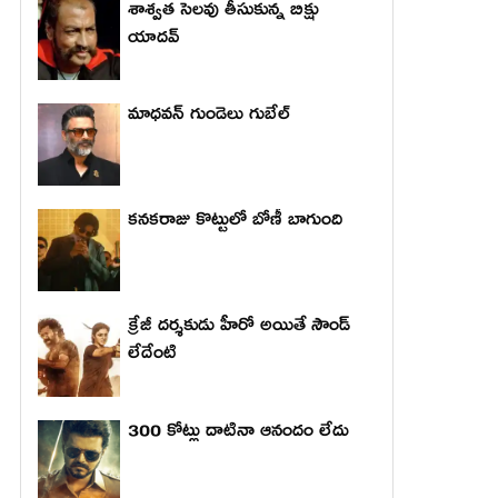
శాశ్వత సెలవు తీసుకున్న బిక్షు
యాదవ్
మాధ‌వ‌న్ గుండెలు గుబేల్‌
కనకరాజు కొట్టులో బోణీ బాగుంది
క్రేజీ దర్శకుడు హీరో అయితే సౌండ్
లేదేంటి
300 కోట్లు దాటినా ఆనందం లేదు