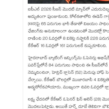
ఐపీఎల్ 2026 సీజన్ మొదటి మ్యాచ్‌లో ఎదురుదెబ్బ త
అద్భుతంగా పుంజుకుంది. కోల్‌కతాలోని ఈడెన్ గార్డె
(KKR)పై 65 పరుగుల భారీ తేడాతో విజయం సాధించి
ఛేజింగ్‌కు అనుకూలంగా ఉండటంతో మొదట్లో కొంత టె
రాణించి 20 ఓవర్లలో 8 వికెట్ల నష్టానికి 226 పరుగ
కేకేఆర్ 16 ఓవర్లలో 161 పరుగులకే కుప్పకూలింది.
హైదరాబాద్ బ్యాటింగ్ ఇన్నింగ్స్‌ను ఓపెనర్లు అభిషే
పవర్‌ప్లేలోనే 84 పరుగులు సాధించి ఈ సీజన్‌లోనే 
నెమ్మదించినా, హెన్రిచ్ క్లాసెన్ (52) మెరుపు హాఫ్ స
చేర్చాయి. కేకేఆర్ బౌలర్లలో ముజారబానీ 4 వికెట్
అడ్డుకోలేకపోయారు. ముఖ్యంగా చివరి ఓవర్లలో క్లాసె
లక్ష్య ఛేదనలో కేకేఆర్ ఓపెనర్ ఫిన్ అలెన్ (28) 
మొదలుపెట్టాడు. అయితే హర్ష్ దూబే తెలివిగా బౌ