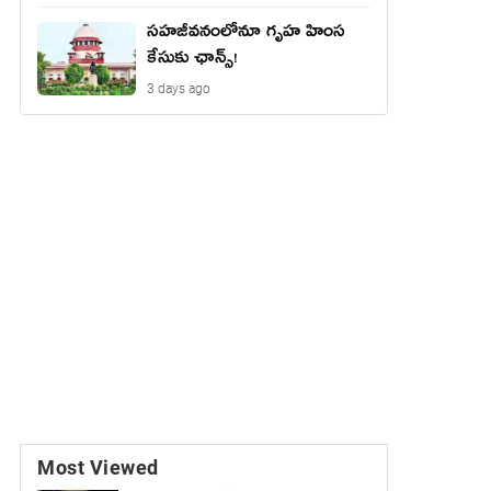
సహజీవనంలోనూ గృహ హింస
కేసుకు ఛాన్స్!
3 days ago
Most Viewed