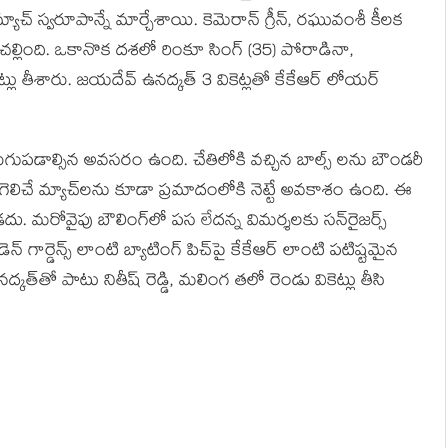
్యాచ్ స్వరూపాన్నే మార్చేశాయి. కెమెరాన్ గ్రీన్, రఘువంశీ కీలక
్లింది. ఒకానొక దశలో రింకూ సింగ్ (35) పోరాడినా,
ెట్లు తీశారు. జయదేవ్ ఉనద్కత్ 3 వికెట్లతో కేకేఆర్ లోయర్
ుగుపడాల్సిన అవసరం ఉంది. చేతిలోకి వచ్చిన బాల్స్ లను బౌండరీ
గెలిచే మ్యాచ్‌లను కూడా ప్రమాదంలోకి నెట్టే అవకాశం ఉంది. ఈ
ు. మరోవైపు బౌలింగ్‌లో పస లేదన్న విమర్శలకు సన్‌రైజర్స్
ార్డెన్స్ లాంటి బ్యాటింగ్ పిచ్‌పై కేకేఆర్ లాంటి పటిష్టమైన
త్‌తో పాటు నితీష్ రెడ్డి, మలింగ తలో రెండు వికెట్లు తీసి