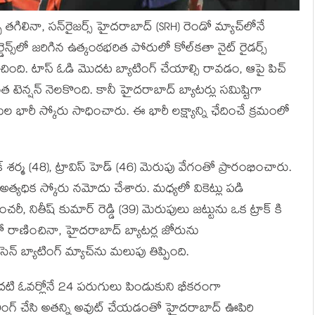
గిలినా, సన్‌రైజర్స్ హైదరాబాద్ (SRH) రెండో మ్యాచ్‌లోనే
న్స్‌లో జరిగిన ఉత్కంఠభరిత పోరులో కోల్‌కతా నైట్ రైడర్స్
ంది. టాస్ ఓడి మొదట బ్యాటింగ్ చేయాల్సి రావడం, ఆపై పిచ్
న్షన్ నెలకొంది. కానీ హైదరాబాద్ బ్యాటర్లు సమిష్టిగా
ుల భారీ స్కోరు సాధించారు. ఈ భారీ లక్ష్యాన్ని ఛేదించే క్రమంలో
క్ శర్మ (48), ట్రావిస్ హెడ్ (46) మెరుపు వేగంతో ప్రారంభించారు.
అత్యధిక స్కోరు నమోదు చేశారు. మధ్యలో వికెట్లు పడి
ెంచరీ, నితీష్ కుమార్ రెడ్డి (39) మెరుపులు జట్టును ఒక ట్రాక్ కి
లతో రాణించినా, హైదరాబాద్ బ్యాటర్ల జోరును
న్ బ్యాటింగ్ మ్యాచ్‌ను మలుపు తిప్పింది.
మొదటి ఓవర్లోనే 24 పరుగులు పిండుకుని భీకరంగా
లింగ్ చేసి అతన్ని అవుట్ చేయడంతో హైదరాబాద్ ఊపిరి