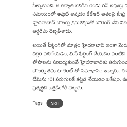
పీల్చుకుంది. ఆ తర్వాత జరిగిన రెండు రన్ అవుట్లు మ
సమయంలో అవుట్ అవ్వడం కేకేఆర్ ఆశలపై నీళ్లు చల
హైదరాబాద్ బౌలర్లు క్రమశిక్షణతో బౌలింగ్ చేసి విక
ఆర్డర్‌ను దెబ్బతీశాడు.
అయితే ఫీల్డింగ్‌లో మాత్రం హైదరాబాద్ ఇంకా మెర
దగ్గర వదిలేయడం, మిస్ ఫీల్డింగ్ చేయడం వంటివి 
లోపాలను సరిదిద్దుకుంటే హైదరాబాద్‌కు తిరుగుండద
బౌలర్లు తమ టాలెంట్ తో సమాధానం ఇచ్చారు. ఈడెన్ గ
టీమ్‌ను 161 పరుగులకే కట్టడి చేయడం విశేషం. ఉనద్క
ప్రత్యర్థిని ఒత్తిడిలోకి నెట్టారు.
Tags
SRH