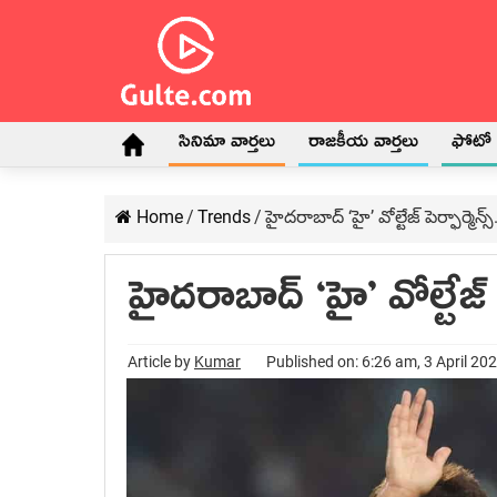
సినిమా వార్తలు
రాజకీయ వార్తలు
ఫోటో గ
Home
/
Trends
/
హైదరాబాద్ ‘హై’ వోల్టేజ్ పెర్ఫార్మెన్స్.
హైదరాబాద్ ‘హై’ వోల్టేజ్ పెర
Article by
Kumar
Published on: 6:26 am, 3 April 20