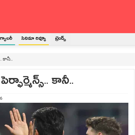
్యాలరీ
సినిమా రివ్యూ
ట్రెండ్స్
. కానీ..
్ఫార్మెన్స్.. కానీ..
26