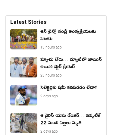
Latest Stories
ఆన్ లైన్లో తండ్రి అంత్యక్రియలకు
హాజరు
13 hours ago
మ్యాచు లేదు… డ్యూటీలో జాయిన్
అయిన స్టార్ క్రికెటర్
23 hours ago
సెలెక్టర్లకు షమీ కనపడడం లేదా?
2 days ago
ఆ వైరస్ యమ డేంజర్… ఇప్పటికే
22 మంది పిల్లలు మృతి
2 days ago