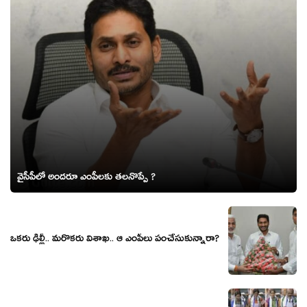
వైసీపీలో అంద‌రూ ఎంపీల‌కు త‌ల‌నొప్పే ?
ఒక‌రు ఢిల్లీ.. మ‌రొక‌రు విశాఖ‌.. ఆ ఎంపీలు పంచేసుకున్నారా?