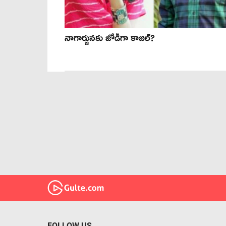
నాగార్జున‌కు జోడీగా కాజ‌ల్‌?
FOLLOW US