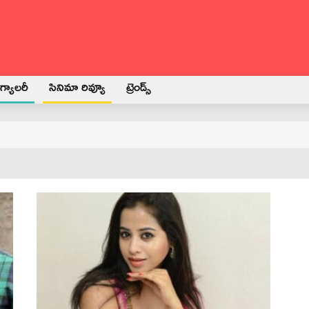
్యాలరీ
సినిమా రివ్యూ
ట్రెండ్స్